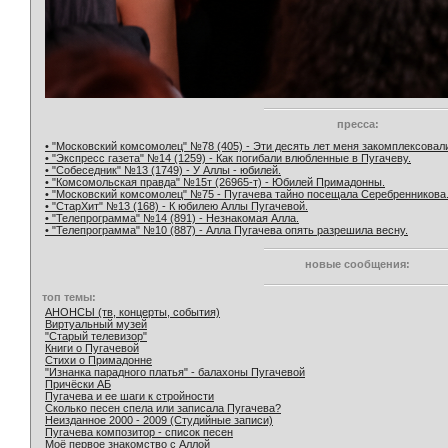
пресса:
• "Московский комсомолец" №78 (405) - Эти десять лет меня закомплексовал
• "Экспресс газета" №14 (1259) - Как погибали влюбленные в Пугачеву.
• "Собеседник" №13 (1749) - У Аллы - юбилей.
• "Комсомольская правда" №15т (26965-т) - Юбилей Примадонны.
• "Московский комсомолец" №75 - Пугачева тайно посещала Серебренникова
• "СтарХит" №13 (168) - К юбилею Аллы Пугачевой.
• "Телепрограмма" №14 (891) - Незнакомая Алла.
• "Телепрограмма" №10 (887) - Алла Пугачева опять разрешила весну.
новые сообщения:
топ темы:
АНОНСЫ (тв, концерты, события)
Виртуальный музей
"Старый телевизор"
Книги о Пугачевой
Стихи о Примадонне
"Изнанка парадного платья" - балахоны Пугачевой
Причёски АБ
Пугачева и ее шаги к стройности
Сколько песен спела или записала Пугачева?
Неизданное 2000 - 2009 (Студийные записи)
Пугачева композитор - список песен
Моё первое знакомство с Аллой