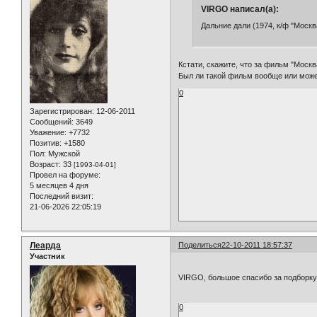
VIRGO написал(а):
Дальние дали (1974, к/ф "Москв
Кстати, скажите, что за фильм "Моск
Был ли такой фильм вообще или может
0
Зарегистрирован
: 12-06-2011
Сообщений:
3649
Уважение:
+7732
Позитив:
+1580
Пол:
Мужской
Возраст:
33
[1993-04-01]
Провел на форуме:
5 месяцев 4 дня
Последний визит:
21-06-2026 22:05:19
Леарда
Поделиться
22-10-2011 18:57:37
Участник
VIRGO, большое спасибо за подборк
0