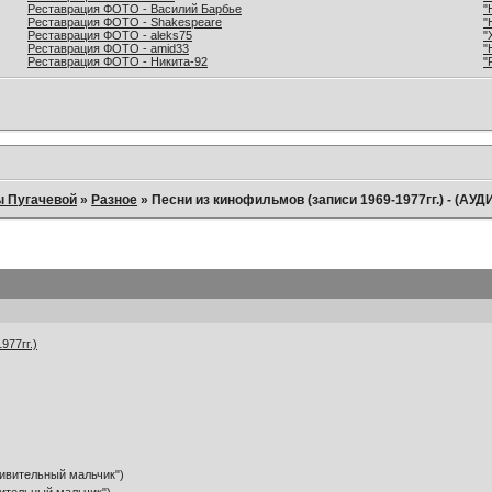
Реставрация ФОТО - Василий Барбье
"
Реставрация ФОТО - Shakespeare
"
Реставрация ФОТО - aleks75
"
Реставрация ФОТО - amid33
"
Реставрация ФОТО - Никита-92
"
ы Пугачевой
»
Разное
»
Песни из кинофильмов (записи 1969-1977гг.) - (АУД
977гг.)
дивительный мальчик")