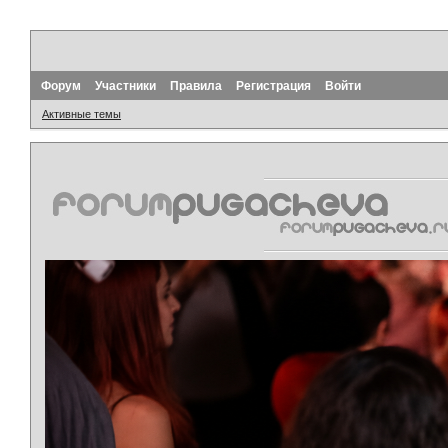
Форум
Участники
Правила
Регистрация
Войти
Активные темы