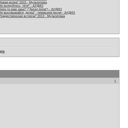
Новая волна" 2015 - Мультитема
Не волнуйтесь, тётя" - АУДИО
Хрен-то вам закат" ("Ангел Алла") - АУДИО
Не высовывайся, дочка" - премьера песни - АУДИО
Рождественские встречи" 2013 - Мультитема
ИО)
1