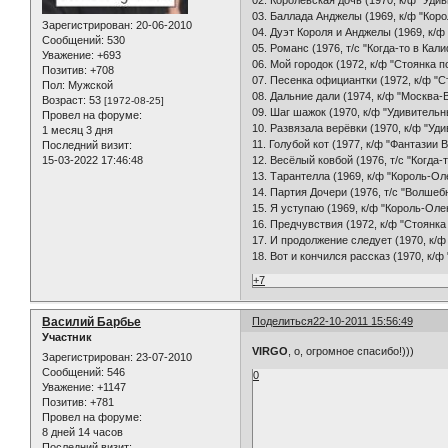
02. Королевская дочь (1970, к/ф "Уди
03. Баллада Анджелы (1969, к/ф "Кор
Зарегистрирован
: 20-06-2010
04. Дуэт Короля и Анджелы (1969, к/
Сообщений:
530
05. Романс (1976, т/с "Когда-то в Кал
Уважение:
+693
06. Мой городок (1972, к/ф "Стоянка 
Позитив:
+708
07. Песенка официантки (1972, к/ф "С
Пол:
Мужской
08. Дальние дали (1974, к/ф "Москва-
Возраст:
53
[1972-08-25]
09. Шаг шажок (1970, к/ф "Удивительн
Провел на форуме:
10. Развязала верёвки (1970, к/ф "Уд
1 месяц 3 дня
11. Голубой кот (1977, к/ф "Фантазии 
Последний визит:
15-03-2022 17:46:48
12. Весёлый ковбой (1976, т/с "Когда-
13. Тарантелла (1969, к/ф "Король-Ол
14. Партия Дочери (1976, т/с "Волше
15. Я уступаю (1969, к/ф "Король-Оле
16. Предчувствия (1972, к/ф "Стоянка
17. И продолжение следует (1970, к/ф
18. Вот и кончился рассказ (1970, к/
+7
Василий Барбье
Поделиться
22-10-2011 15:56:49
Участник
VIRGO
, о, огромное спасибо!)))
Зарегистрирован
: 23-07-2010
Сообщений:
546
0
Уважение:
+1147
Позитив:
+781
Провел на форуме:
8 дней 14 часов
Последний визит: