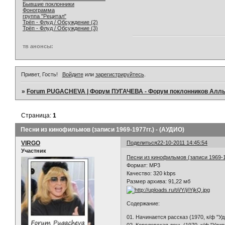
Бывшие поклонники
Фонограмма
группа "Рецитал"
Трёп - Флуд / Обсуждение (2)
Трёп - Флуд / Обсуждение (3)
тв анонсы:
Привет, Гость!
Войдите
или
зарегистрируйтесь
.
»
Forum PUGACHEVA | Форум ПУГАЧЕВА - Форум поклонников Алл
Страница:
1
Песни из кинофильмов (записи 1969-1977гг.) - (АУДИО)
VIRGO
Поделиться
22-10-2011 14:45:54
Участник
Песни из кинофильмов (записи 1969-1
Формат: MP3
Качество: 320 kbps
Размер архива: 91,22 мб
Содержание:
01. Начинается рассказ (1970, к/ф "У