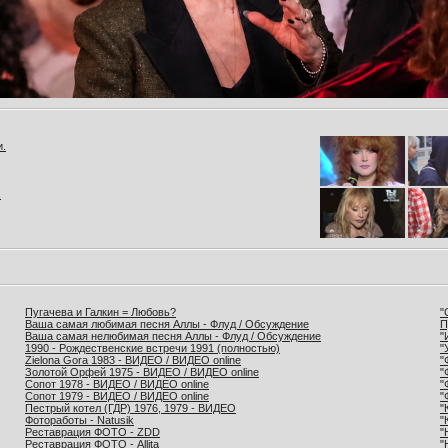
и.
.
Пугачева и Галкин = Любовь?
"
Ваша самая любимая песня Аллы - Флуд / Обсуждение
П
Ваша самая нелюбимая песня Аллы - Флуд / Обсуждение
"
1990 - Рождественские встречи 1991 (полностью)
"
Zielona Gora 1983 - ВИДЕО / ВИДЕО online
"
Золотой Орфей 1975 - ВИДЕО / ВИДЕО online
"
Сопот 1978 - ВИДЕО / ВИДЕО online
"
Сопот 1979 - ВИДЕО / ВИДЕО online
"
Пестрый котел (ГДР) 1976, 1979 - ВИДЕО
"
Фотоработы - Natusik
"
Реставрация ФОТО - ZDD
"
Реставрация ФОТО - Allita
"