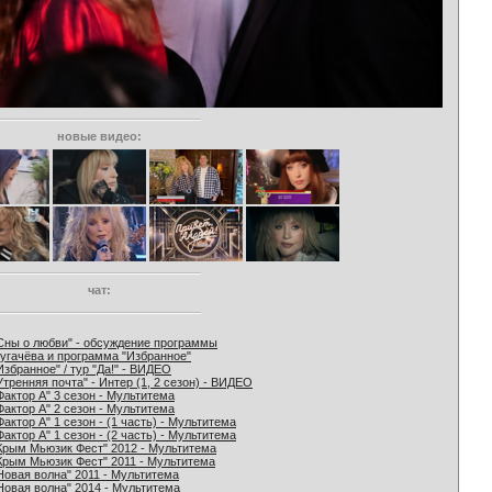
новые видео:
чат:
Сны о любви" - обсуждение программы
угачёва и программа "Избранное"
Избранное" / тур "Да!" - ВИДЕО
Утренняя почта" - Интер (1, 2 сезон) - ВИДЕО
Фактор А" 3 сезон - Мультитема
Фактор А" 2 сезон - Мультитема
Фактор А" 1 сезон - (1 часть) - Мультитема
Фактор А" 1 сезон - (2 часть) - Мультитема
Крым Мьюзик Фест" 2012 - Мультитема
Крым Мьюзик Фест" 2011 - Мультитема
Новая волна" 2011 - Мультитема
Новая волна" 2014 - Мультитема