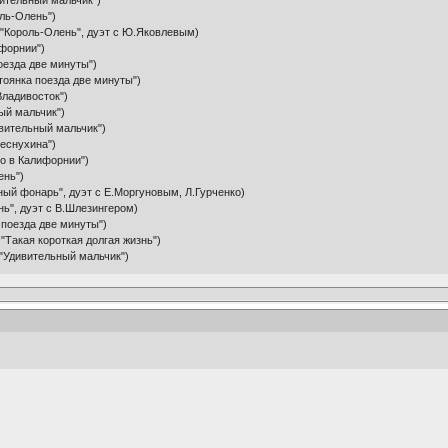
вительный мальчик")
оль-Олень")
ф "Король-Олень", дуэт с Ю.Яковлевым)
ифорнии")
поезда две минуты")
тоянка поезда две минуты")
Владивосток")
ый мальчик")
ивительный мальчик")
Веснухина")
то в Калифорнии")
ень")
бный фонарь", дуэт с Е.Моргуновым, Л.Гурченко)
нь", дуэт с В.Шлезингером)
 поезда две минуты")
 "Такая короткая долгая жизнь")
ф "Удивительный мальчик")