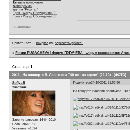
Бывшие поклонники
Фонограмма
группа "Рецитал"
Трёп - Флуд / Обсуждение (2)
Трёп - Флуд / Обсуждение (3)
тв анонсы:
Привет, Гость!
Войдите
или
зарегистрируйтесь
.
»
Forum PUGACHEVA | Форум ПУГАЧЕВА - Форум поклонников Алл
Страница:
1
2011 - На концерте В. Леонтьева "40 лет на сцене" (21.10) - (ФОТО)
SofiyaB
Поделиться
24-10-2011 21:55:56
Участник
На концерте Валерия Леонтьева - 40 л
Зарегистрирован
: 14-04-2010
Сообщений:
756
Уважение:
+1524