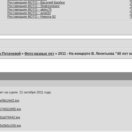
Реставрация ФОТО - Василий Барбье
"
Реставрация ФОТО - Shakespeare
"
Реставрация ФОТО - aleks75
"
Реставрация ФОТО - amid33
"
Реставрация ФОТО - Никита-92
"
ы Пугачевой
»
Фото разных лет
»
2011 - На концерте В. Леонтьева "40 лет на
ет на сцене 21 октября 2011 года