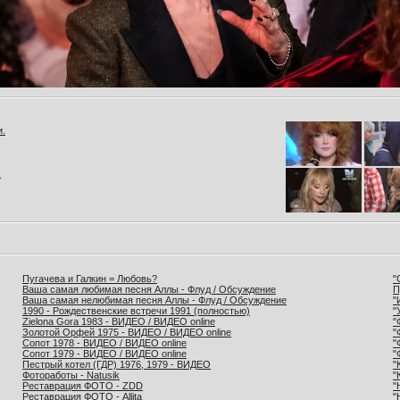
и.
.
Пугачева и Галкин = Любовь?
"
Ваша самая любимая песня Аллы - Флуд / Обсуждение
П
Ваша самая нелюбимая песня Аллы - Флуд / Обсуждение
"
1990 - Рождественские встречи 1991 (полностью)
"
Zielona Gora 1983 - ВИДЕО / ВИДЕО online
"
Золотой Орфей 1975 - ВИДЕО / ВИДЕО online
"
Сопот 1978 - ВИДЕО / ВИДЕО online
"
Сопот 1979 - ВИДЕО / ВИДЕО online
"
Пестрый котел (ГДР) 1976, 1979 - ВИДЕО
"
Фотоработы - Natusik
"
Реставрация ФОТО - ZDD
"
Реставрация ФОТО - Allita
"