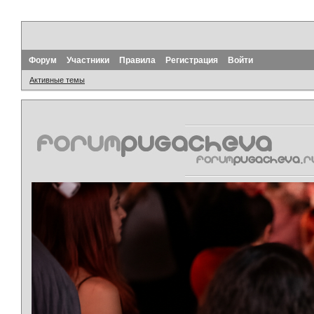
Форум
Участники
Правила
Регистрация
Войти
Активные темы