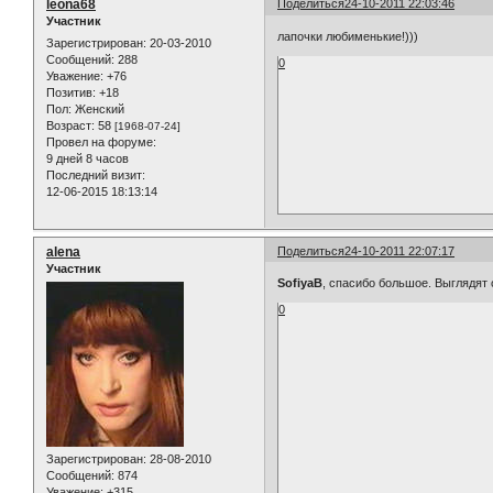
leona68
Поделиться
24-10-2011 22:03:46
Участник
лапочки любименькие!)))
Зарегистрирован
: 20-03-2010
Сообщений:
288
0
Уважение:
+76
Позитив:
+18
Пол:
Женский
Возраст:
58
[1968-07-24]
Провел на форуме:
9 дней 8 часов
Последний визит:
12-06-2015 18:13:14
alena
Поделиться
24-10-2011 22:07:17
Участник
SofiyaB
, спасибо большое. Выглядят 
0
Зарегистрирован
: 28-08-2010
Сообщений:
874
Уважение:
+315