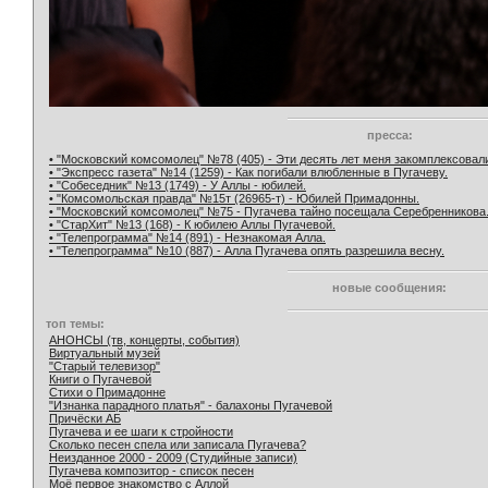
пресса:
• "Московский комсомолец" №78 (405) - Эти десять лет меня закомплексовал
• "Экспресс газета" №14 (1259) - Как погибали влюбленные в Пугачеву.
• "Собеседник" №13 (1749) - У Аллы - юбилей.
• "Комсомольская правда" №15т (26965-т) - Юбилей Примадонны.
• "Московский комсомолец" №75 - Пугачева тайно посещала Серебренникова
• "СтарХит" №13 (168) - К юбилею Аллы Пугачевой.
• "Телепрограмма" №14 (891) - Незнакомая Алла.
• "Телепрограмма" №10 (887) - Алла Пугачева опять разрешила весну.
новые сообщения:
топ темы:
АНОНСЫ (тв, концерты, события)
Виртуальный музей
"Старый телевизор"
Книги о Пугачевой
Стихи о Примадонне
"Изнанка парадного платья" - балахоны Пугачевой
Причёски АБ
Пугачева и ее шаги к стройности
Сколько песен спела или записала Пугачева?
Неизданное 2000 - 2009 (Студийные записи)
Пугачева композитор - список песен
Моё первое знакомство с Аллой