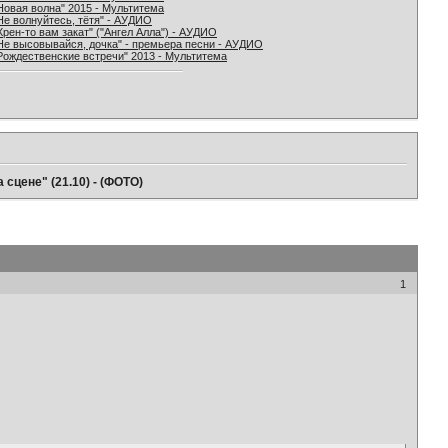
Новая волна" 2015 - Мультитема
Не волнуйтесь, тётя" - АУДИО
Хрен-то вам закат" ("Ангел Алла") - АУДИО
Не высовывайся, дочка" - премьера песни - АУДИО
Рождественские встречи" 2013 - Мультитема
 сцене" (21.10) - (ФОТО)
1