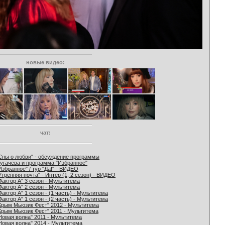
новые видео:
чат:
Сны о любви" - обсуждение программы
угачёва и программа "Избранное"
Избранное" / тур "Да!" - ВИДЕО
Утренняя почта" - Интер (1, 2 сезон) - ВИДЕО
Фактор А" 3 сезон - Мультитема
Фактор А" 2 сезон - Мультитема
Фактор А" 1 сезон - (1 часть) - Мультитема
Фактор А" 1 сезон - (2 часть) - Мультитема
Крым Мьюзик Фест" 2012 - Мультитема
Крым Мьюзик Фест" 2011 - Мультитема
Новая волна" 2011 - Мультитема
Новая волна" 2014 - Мультитема