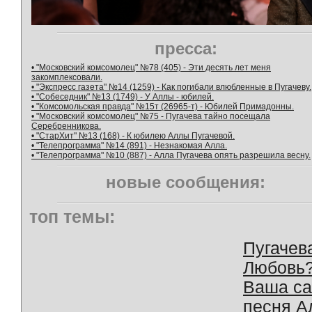
пресса:
• "Московский комсомолец" №78 (405) - Эти десять лет меня
закомплексовали.
• "Экспресс газета" №14 (1259) - Как погибали влюбленные в Пугачеву.
• "Собеседник" №13 (1749) - У Аллы - юбилей.
• "Комсомольская правда" №15т (26965-т) - Юбилей Примадонны.
• "Московский комсомолец" №75 - Пугачева тайно посещала
Серебренникова.
• "СтарХит" №13 (168) - К юбилею Аллы Пугачевой.
• "Телепрограмма" №14 (891) - Незнакомая Алла.
• "Телепрограмма" №10 (887) - Алла Пугачева опять разрешила весну.
новые сообщения:
топ темы:
Пугачев
Любовь
Ваша с
песня А