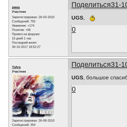
Поделиться
31-1
рина
Участник
UGS
,
Зарегистрирован
: 26-03-2010
Сообщений:
792
Уважение:
+174
0
Позитив:
+56
Провел на форуме:
15 дней 1 час
Последний визит:
30-10-2017 18:52:27
Поделиться
31-1
Yulya
Участник
UGS
, большое спасиб
0
Зарегистрирован
: 26-08-2010
Сообщений:
354