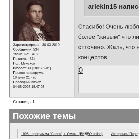
arlekin15 напис
Спасибо! Очень люблю
более "живым" что л
Зарегистрирован
: 30-03-2010
отточено. Жаль, что 
Сообщений:
534
Уважение:
+418
концертов.
Позитив:
+311
Пол:
Мужской
0
Возраст:
41
[1985-02-01]
Провел на форуме:
18 дней 21 час
Последний визит:
04-08-2026 18:47:03
Страница:
1
Похожие темы
1998 - программа "Салон", г. Омск - (ВИДЕО online)
Интервью / Пере