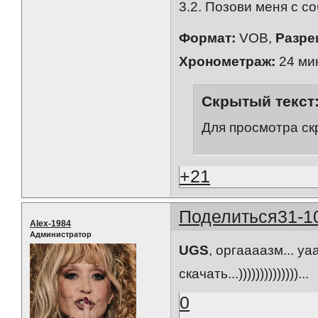
3.2. Позови меня с со
Формат:
VOB,
Разре
Хронометраж:
24 мин
Скрытый текст
Для просмотра ск
+21
Поделиться
31-1
Alex-1984
Администратор
UGS
, оргаааазм... уааау
скачать...))))))))))))))...
0