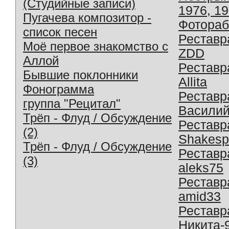
(Студийные записи)
1976, 1
Пугачева композитор -
Фотораб
список песен
Реставр
Моё первое знакомство с
ZDD
Аллой
Реставр
Бывшие поклонники
Allita
Фонограмма
Реставр
группа "Рецитал"
Василий
Трёп - Флуд / Обсуждение
Реставр
(2)
Shakesp
Трёп - Флуд / Обсуждение
Реставр
(3)
aleks75
Реставр
amid33
Реставр
Никита-