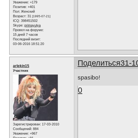
Уважение:
+179
Позитив:
+401
Пол:
Женский
Возраст:
31
[1995-07-21]
ICQ:
398451502
Skype:
primayulya
Провел на форуме:
15 дней 7 часов
Последний визит:
03-06-2016 18:51:20
Поделиться
31-1
arlekin15
Участник
spasibo!
0
Зарегистрирован
: 17-03-2010
Сообщений:
884
Уважение:
+967
Позитив:
+66