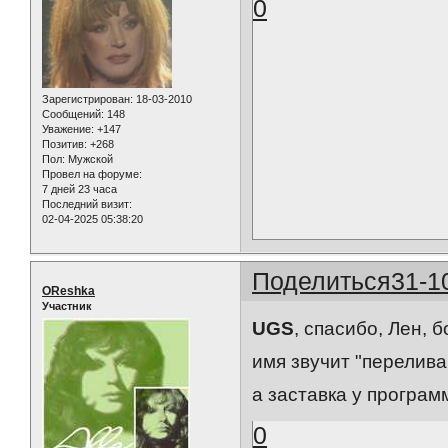
0
Зарегистрирован
: 18-03-2010
Сообщений:
148
Уважение:
+147
Позитив:
+268
Пол:
Мужской
Провел на форуме:
7 дней 23 часа
Последний визит:
02-04-2025 05:38:20
Поделиться
31-1
OReshka
Участник
UGS
, спасибо, Лен, 
имя звучит "перелива
а заставка у программ
0