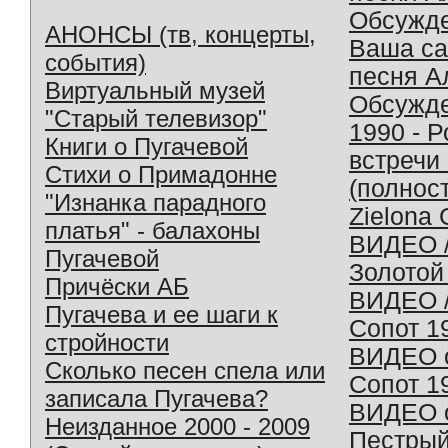
Обсужд
АНОНСЫ (тв, концерты,
Ваша с
события)
песня А
Виртуальный музей
Обсужд
"Старый телевизор"
1990 - 
Книги о Пугачевой
встречи
Стихи о Примадонне
(полнос
"Изнанка парадного
Zielona 
платья" - балахоны
ВИДЕО /
Пугачевой
Золотой
Причёски АБ
ВИДЕО /
Пугачева и ее шаги к
Сопот 1
стройности
ВИДЕО o
Сколько песен спела или
Сопот 1
записала Пугачева?
ВИДЕО o
Неизданное 2000 - 2009
Пестрый