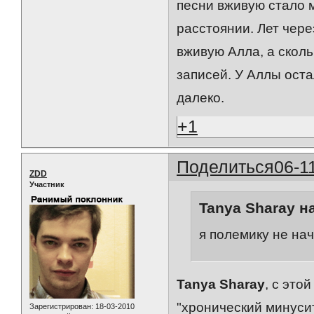
песни вживую стало 
расстоянии. Лет чере
вживую Алла, а сколь
записей. У Аллы ост
далеко.
+1
Поделиться
06-1
ZDD
Участник
Tanya Sharay н
я полемику не на
Tanya Sharay
, с это
"хронический минуси
Зарегистрирован
: 18-03-2010