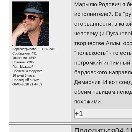
Марылю Родович я бы
исполнителей. Ее "ру
оторванности, в како
человеку (и Пугачево
творчестве Аллы, ос
Зарегистрирован
: 11-06-2010
"польскость" - то ес
Сообщений:
431
Уважение:
+549
негромкий интимный 
Позитив:
+206
Пол:
Мужской
Провел на форуме:
бардовского направл
16 дней 3 часа
Последний визит:
Демарчик. И вот соед
06-05-2026 21:44:39
обеим певицам непод
похожими.
+1
Поделиться
04-1