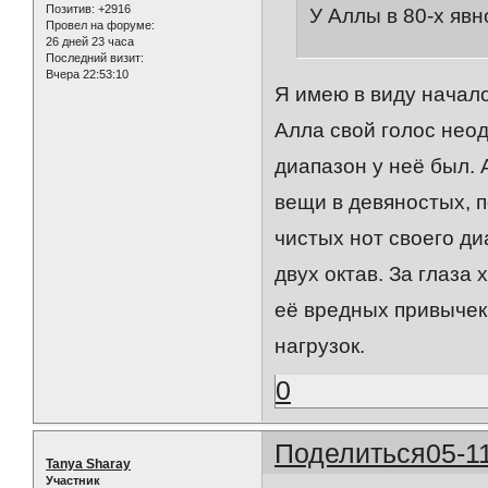
Позитив:
+2916
У Аллы в 80-х явн
Провел на форуме:
26 дней 23 часа
Последний визит:
Вчера 22:53:10
Я имею в виду начало
Алла свой голос нео
диапазон у неё был. 
вещи в девяностых, п
чистых нот своего ди
двух октав. За глаза
её вредных привычек.
нагрузок.
0
Поделиться
05-1
Tanya Sharay
Участник