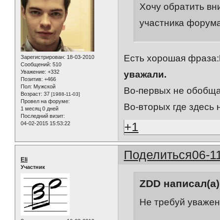
Хочу обратить в
участника форума
Есть хорошая фраза:
Зарегистрирован
: 18-03-2010
Сообщений:
510
Уважение:
+332
уважали.
Позитив:
+466
Пол:
Мужской
Во-первых не обобща
Возраст:
37
[1988-11-03]
Провел на форуме:
Во-вторых где здесь 
1 месяц 0 дней
Последний визит:
+1
04-02-2015 15:53:22
Поделиться
06-1
Eli
Участник
ZDD написал(а)
Не требуй уважени