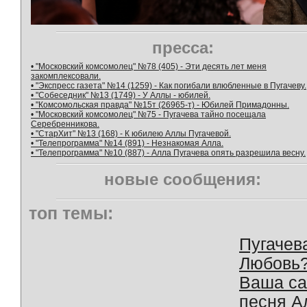
пресса:
• "Московский комсомолец" №78 (405) - Эти десять лет меня
закомплексовали.
• "Экспресс газета" №14 (1259) - Как погибали влюбленные в Пугачеву.
• "Собеседник" №13 (1749) - У Аллы - юбилей.
• "Комсомольская правда" №15т (26965-т) - Юбилей Примадонны.
• "Московский комсомолец" №75 - Пугачева тайно посещала
Серебренникова.
• "СтарХит" №13 (168) - К юбилею Аллы Пугачевой.
• "Телепрограмма" №14 (891) - Незнакомая Алла.
• "Телепрограмма" №10 (887) - Алла Пугачева опять разрешила весну.
новые сообщения:
топ темы:
Пугачев
Любовь
Ваша с
песня А