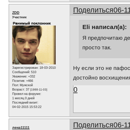
Поделиться
06-1
ZDD
Участник
Eli написал(а):
Я предпочитаю де
просто так.
Ну если это не пафос
Зарегистрирован
: 18-03-2010
Сообщений:
510
Уважение:
+332
достойно восхищения
Позитив:
+466
Пол:
Мужской
0
Возраст:
37
[1988-11-03]
Провел на форуме:
1 месяц 0 дней
Последний визит:
04-02-2015 15:53:22
Поделиться
06-1
лена11111