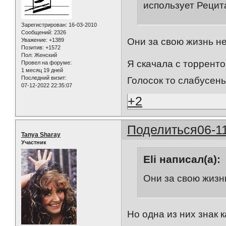
использует Рецит
Зарегистрирован
: 16-03-2010
Сообщений:
2326
Они за свою жизнь н
Уважение:
+1389
Позитив:
+1572
Пол:
Женский
Я скачала с торрент
Провел на форуме:
1 месяц 19 дней
Последний визит:
Голосок то слабусень
07-12-2022 22:35:07
+2
Поделиться
06-1
Tanya Sharay
Участник
Eli написал(а):
Они за свою жизн
Но одна из них знак 