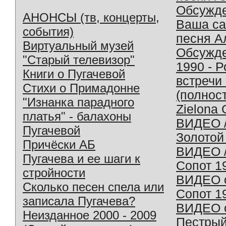
Обсужд
АНОНСЫ (тв, концерты,
Ваша с
события)
песня А
Виртуальный музей
Обсужд
"Старый телевизор"
1990 - 
Книги о Пугачевой
встречи
Стихи о Примадонне
(полнос
"Изнанка парадного
Zielona 
платья" - балахоны
ВИДЕО /
Пугачевой
Золотой
Причёски АБ
ВИДЕО /
Пугачева и ее шаги к
Сопот 1
стройности
ВИДЕО o
Сколько песен спела или
Сопот 1
записала Пугачева?
ВИДЕО o
Неизданное 2000 - 2009
Пестрый