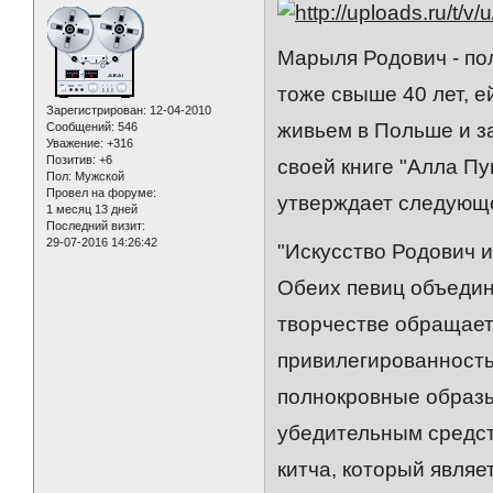
Марыля Родович - по
тоже свыше 40 лет, ей
Зарегистрирован
: 12-04-2010
живьем в Польше и з
Сообщений:
546
Уважение:
+316
Позитив:
+6
своей книге "Алла Пу
Пол:
Мужской
Провел на форуме:
утверждает следующ
1 месяц 13 дней
Последний визит:
29-07-2016 14:26:42
"Искусство Родович 
Обеих певиц объедин
творчестве обращает
привилегированность
полнокровные образы.
убедительным средст
китча, который являе