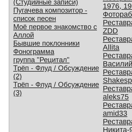
(Студийные записи)
1976, 1
Пугачева композитор -
Фотораб
список песен
Реставр
Моё первое знакомство с
ZDD
Аллой
Реставр
Бывшие поклонники
Allita
Фонограмма
Реставр
группа "Рецитал"
Василий
Трёп - Флуд / Обсуждение
Реставр
(2)
Shakesp
Трёп - Флуд / Обсуждение
Реставр
(3)
aleks75
Реставр
amid33
Реставр
Никита-