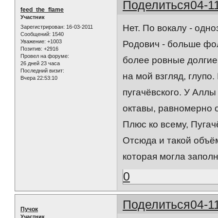
Поделиться
04-1
feed_the_flame
Участник
Нет. По вокалу - одно
Зарегистрирован
: 16-03-2011
Сообщений:
1540
Уважение:
+1003
Родович - больше фо
Позитив:
+2916
Провел на форуме:
более ровные долгие
26 дней 23 часа
Последний визит:
на мой взгляд, глупо
Вчера 22:53:10
пугачёвского. У Аллы
октавы, равномерно 
Плюс ко всему, Пугач
Отсюда и такой объём
которая могла запол
0
Поделиться
04-1
Пучок
Участник