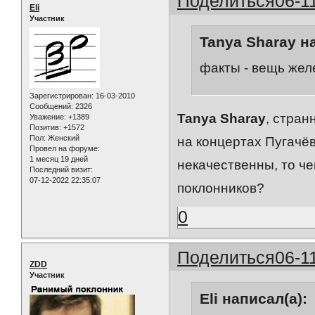
Поделиться
06-1
Eli
Участник
Tanya Sharay н
факты - вещь жел
Зарегистрирован
: 16-03-2010
Сообщений:
2326
Tanya Sharay
, стра
Уважение:
+1389
Позитив:
+1572
Пол:
Женский
на концертах Пугачёв
Провел на форуме:
1 месяц 19 дней
некачественны, то че
Последний визит:
07-12-2022 22:35:07
поклонников?
0
Поделиться
06-1
ZDD
Участник
Eli написал(а):