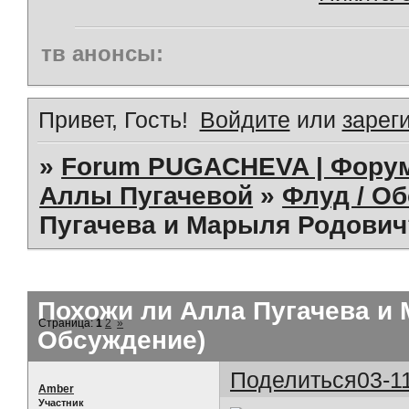
тв анонсы:
Привет, Гость!
Войдите
или
зарег
»
Forum PUGACHEVA | Форум
Аллы Пугачевой
»
Флуд / О
Пугачева и Марыля Родович?
Похожи ли Алла Пугачева и 
Страница:
1
2
»
Обсуждение)
Поделиться
03-1
Amber
Участник