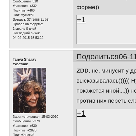
Сообщений:
510
Уважение:
+332
форме))
Позитив:
+466
Пол:
Мужской
+1
Возраст:
37
[1988-11-03]
Провел на форуме:
1 месяц 0 дней
Последний визит:
04-02-2015 15:53:22
Поделиться
06-1
Tanya Sharay
Участник
ZDD
, не, минусит у 
высказывалась)))))) Н
покажется иной....)) 
против них переть сл
+1
Зарегистрирован
: 15-03-2010
Сообщений:
2279
Уважение:
+630
Позитив:
+2870
Пол:
Женский