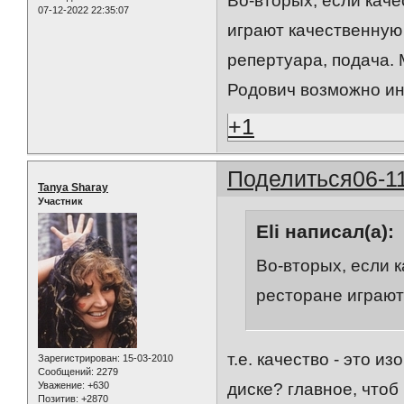
Во-вторых, если каче
07-12-2022 22:35:07
играют качественную
репертуара, подача.
Родович возможно и
+1
Поделиться
06-1
Tanya Sharay
Участник
Eli написал(а):
Во-вторых, если 
ресторане играют
т.е. качество - это 
Зарегистрирован
: 15-03-2010
Сообщений:
2279
Уважение:
+630
диске? главное, чтоб
Позитив:
+2870