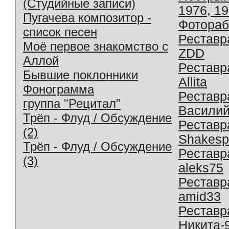
(Студийные записи)
1976, 1
Пугачева композитор -
Фотораб
список песен
Реставр
Моё первое знакомство с
ZDD
Аллой
Реставр
Бывшие поклонники
Allita
Фонограмма
Реставр
группа "Рецитал"
Василий
Трёп - Флуд / Обсуждение
Реставр
(2)
Shakesp
Трёп - Флуд / Обсуждение
Реставр
(3)
aleks75
Реставр
amid33
Реставр
Никита-