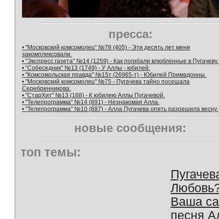
пресса:
• "Московский комсомолец" №78 (405) - Эти десять лет меня
закомплексовали.
• "Экспресс газета" №14 (1259) - Как погибали влюбленные в Пугачеву.
• "Собеседник" №13 (1749) - У Аллы - юбилей.
• "Комсомольская правда" №15т (26965-т) - Юбилей Примадонны.
• "Московский комсомолец" №75 - Пугачева тайно посещала
Серебренникова.
• "СтарХит" №13 (168) - К юбилею Аллы Пугачевой.
• "Телепрограмма" №14 (891) - Незнакомая Алла.
• "Телепрограмма" №10 (887) - Алла Пугачева опять разрешила весну.
новые сообщения:
топ темы:
Пугачев
Любовь
Ваша с
песня А