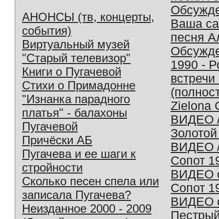
Обсужд
АНОНСЫ (тв, концерты,
Ваша с
события)
песня А
Виртуальный музей
Обсужд
"Старый телевизор"
1990 - 
Книги о Пугачевой
встречи
Стихи о Примадонне
(полнос
"Изнанка парадного
Zielona 
платья" - балахоны
ВИДЕО /
Пугачевой
Золотой
Причёски АБ
ВИДЕО /
Пугачева и ее шаги к
Сопот 1
стройности
ВИДЕО o
Сколько песен спела или
Сопот 1
записала Пугачева?
ВИДЕО o
Неизданное 2000 - 2009
Пестрый