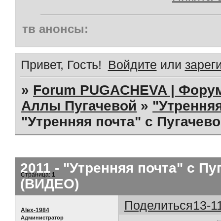
тв анонсы:
Привет, Гость!
Войдите
или
зарег
»
Forum PUGACHEVA | Форум
Аллы Пугачевой
»
"Утренняя 
"Утренняя почта" с Пугачево
2011 - "Утренняя почта" с Пу
Страница:
1
(ВИДЕО)
Поделиться
13-1
Alex-1984
Администратор