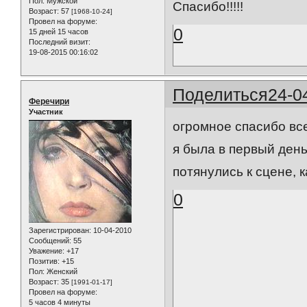
Пол:
Мужской
Спасибо!!!!!
Возраст:
57
[1968-10-24]
Провел на форуме:
0
15 дней 15 часов
Последний визит:
19-08-2015 00:16:02
Поделиться
24-0
Феречири
Участник
огромное спасибо все
я была в первый день
потянулись к сцене, ка
0
Зарегистрирован
: 10-04-2010
Сообщений:
55
Уважение:
+17
Позитив:
+15
Пол:
Женский
Возраст:
35
[1991-01-17]
Провел на форуме:
5 часов 4 минуты