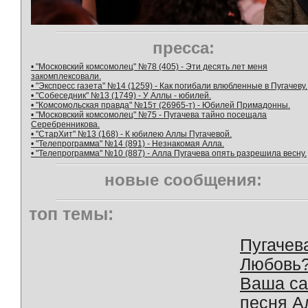
пресса:
• "Московский комсомолец" №78 (405) - Эти десять лет меня
закомплексовали.
• "Экспресс газета" №14 (1259) - Как погибали влюбленные в Пугачеву.
• "Собеседник" №13 (1749) - У Аллы - юбилей.
• "Комсомольская правда" №15т (26965-т) - Юбилей Примадонны.
• "Московский комсомолец" №75 - Пугачева тайно посещала
Серебренникова.
• "СтарХит" №13 (168) - К юбилею Аллы Пугачевой.
• "Телепрограмма" №14 (891) - Незнакомая Алла.
• "Телепрограмма" №10 (887) - Алла Пугачева опять разрешила весну.
новые сообщения:
топ темы:
Пугачев
Любовь
Ваша с
песня А