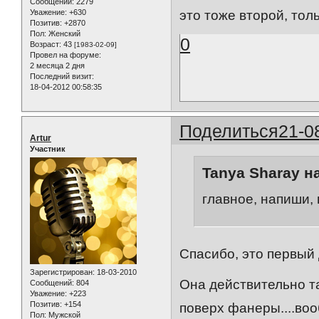
Сообщений:
2279
Уважение:
+630
это тоже второй, тол
Позитив:
+2870
Пол:
Женский
0
Возраст:
43
[1983-02-09]
Провел на форуме:
2 месяца 2 дня
Последний визит:
18-04-2012 00:58:35
Поделиться
21-0
Artur
Участник
Tanya Sharay н
главное, напиши, г
Спасибо, это первый д
Зарегистрирован
: 18-03-2010
Она действительно та
Сообщений:
804
Уважение:
+223
Позитив:
+154
поверх фанеры....во
Пол:
Мужской