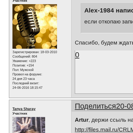
Участник
Alex-1984 напис
если откопаю запи
Спасибо, будем ждать.
Зарегистрирован
: 18-03-2010
0
Сообщений:
804
Уважение:
+223
Позитив:
+154
Пол:
Мужской
Провел на форуме:
24 дня 23 часа
Последний визит:
24-06-2016 18:15:47
Поделиться
20-0
Tanya Sharay
Участник
Artur
, держи ссыль на
http://files.mail.ru/C