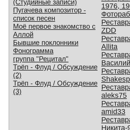
(Студийные записи)
1976, 1
Пугачева композитор -
Фотораб
список песен
Реставр
Моё первое знакомство с
ZDD
Аллой
Реставр
Бывшие поклонники
Allita
Фонограмма
Реставр
группа "Рецитал"
Василий
Трёп - Флуд / Обсуждение
Реставр
(2)
Shakesp
Трёп - Флуд / Обсуждение
Реставр
(3)
aleks75
Реставр
amid33
Реставр
Никита-