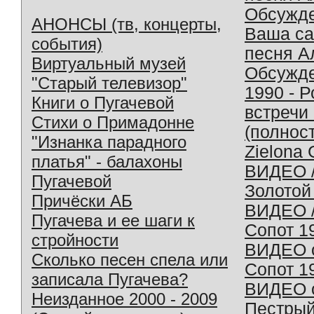
Обсужд
АНОНСЫ (тв, концерты,
Ваша с
события)
песня А
Виртуальный музей
Обсужд
"Старый телевизор"
1990 - 
Книги о Пугачевой
встречи
Стихи о Примадонне
(полнос
"Изнанка парадного
Zielona 
платья" - балахоны
ВИДЕО /
Пугачевой
Золотой
Причёски АБ
ВИДЕО /
Пугачева и ее шаги к
Сопот 1
стройности
ВИДЕО o
Сколько песен спела или
Сопот 1
записала Пугачева?
ВИДЕО o
Неизданное 2000 - 2009
Пестрый