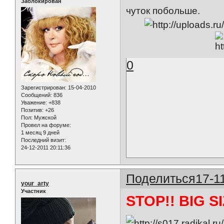
Заблокирован
чуток побольше.
0
Зарегистрирован
: 15-04-2010
Сообщений:
836
Уважение:
+838
Позитив:
+26
Пол:
Мужской
Провел на форуме:
1 месяц 9 дней
Последний визит:
24-12-2011 20:11:36
Поделиться
17-1
your_arty
Участник
STOP!! BIG SI