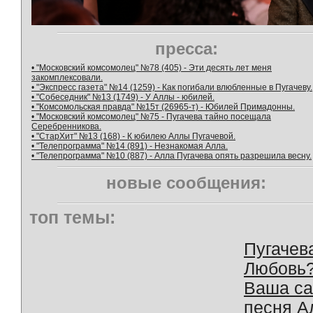
пресса:
• "Московский комсомолец" №78 (405) - Эти десять лет меня
закомплексовали.
• "Экспресс газета" №14 (1259) - Как погибали влюбленные в Пугачеву.
• "Собеседник" №13 (1749) - У Аллы - юбилей.
• "Комсомольская правда" №15т (26965-т) - Юбилей Примадонны.
• "Московский комсомолец" №75 - Пугачева тайно посещала
Серебренникова.
• "СтарХит" №13 (168) - К юбилею Аллы Пугачевой.
• "Телепрограмма" №14 (891) - Незнакомая Алла.
• "Телепрограмма" №10 (887) - Алла Пугачева опять разрешила весну.
новые сообщения:
топ темы:
Пугачев
Любовь
Ваша с
песня А