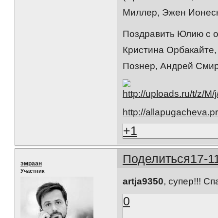
Миллер, Эжен Ионеск
Поздравить Юлию с о
Кристина Орбакайте,
Познер, Андрей Смирн
http://allapugacheva.p
+1
Поделиться
17-1
эмраан
Участник
artja9350
, супер!!! Сп
0