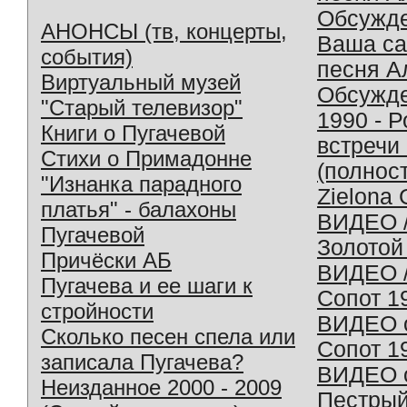
Обсужд
АНОНСЫ (тв, концерты,
Ваша с
события)
песня А
Виртуальный музей
Обсужд
"Старый телевизор"
1990 - 
Книги о Пугачевой
встречи
Стихи о Примадонне
(полнос
"Изнанка парадного
Zielona 
платья" - балахоны
ВИДЕО /
Пугачевой
Золотой
Причёски АБ
ВИДЕО /
Пугачева и ее шаги к
Сопот 1
стройности
ВИДЕО o
Сколько песен спела или
Сопот 1
записала Пугачева?
ВИДЕО o
Неизданное 2000 - 2009
Пестрый