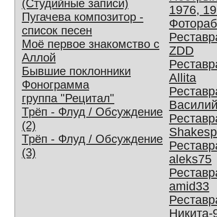
(Студийные записи)
1976, 1
Пугачева композитор -
Фотораб
список песен
Реставр
Моё первое знакомство с
ZDD
Аллой
Реставр
Бывшие поклонники
Allita
Фонограмма
Реставр
группа "Рецитал"
Василий
Трёп - Флуд / Обсуждение
Реставр
(2)
Shakesp
Трёп - Флуд / Обсуждение
Реставр
(3)
aleks75
Реставр
amid33
Реставр
Никита-