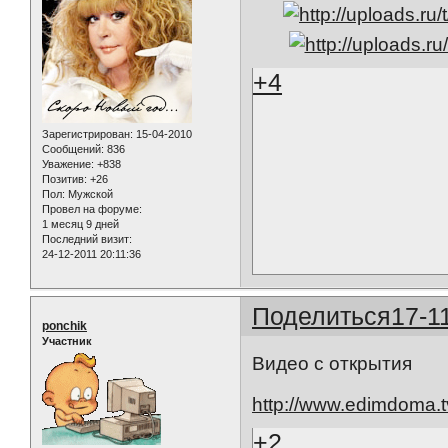
+4
Зарегистрирован
: 15-04-2010
Сообщений:
836
Уважение:
+838
Позитив:
+26
Пол:
Мужской
Провел на форуме:
1 месяц 9 дней
Последний визит:
24-12-2011 20:11:36
Поделиться
17-1
ponchik
Участник
Видео с открытия
http://www.edimdoma.t
+2