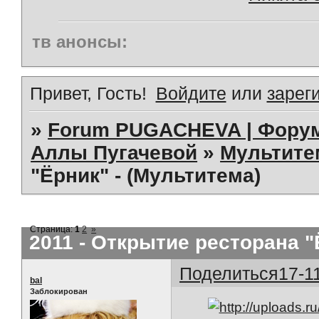
тв анонсы:
Привет, Гость!
Войдите
или
зарег
»
Forum PUGACHEVA | Форум
Аллы Пугачевой
»
Мультит
"Ёрник" - (Мультитема)
Страница:
1
2
»
2011 - Открытие ресторана "
Поделиться
17-1
bal
Заблокирован