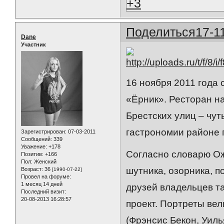
+3
Поделиться
17-1
Dane
Участник
16 ноября 2011 года
«Ёрник». Ресторан н
Брестских улиц – чут
гастрономии районе 
Зарегистрирован
: 07-03-2011
Сообщений:
339
Уважение:
+178
Согласно словарю Ож
Позитив:
+166
Пол:
Женский
шутника, озорника, п
Возраст:
36
[1990-07-22]
Провел на форуме:
1 месяц 14 дней
друзей владельцев та
Последний визит:
20-08-2013 16:28:57
проект. Портреты ве
(Фрэнсис Бекон, Уил