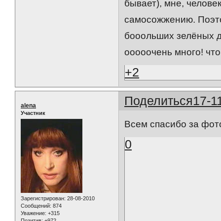
бывает), мне, челов
самосожжению. Поэто
бооольших зелёных де
ооооочень много! чт
+2
Поделиться
17-1
alena
Участник
Всем спасибо за фото
0
Зарегистрирован
: 28-08-2010
Сообщений:
874
Уважение:
+315
Позитив:
+972