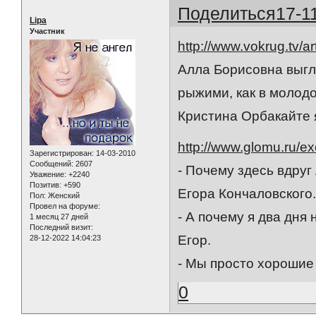
Поделиться
17-1
Lipa
Участник
http://www.vokrug.tv/a
Алла Борисовна выгл
рыжими, как в молодо
Кристина Орбакайте 
http://www.glomu.ru/e
Зарегистрирован
: 14-03-2010
Сообщений:
2607
- Почему здесь вдруг
Уважение:
+2240
Позитив:
+590
Егора Кончаловского
Пол:
Женский
Провел на форуме:
- А почему я два дня
1 месяц 27 дней
Последний визит:
Егор.
28-12-2022 14:04:23
- Мы просто хорошие 
0