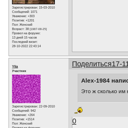
Зарегистрирован
: 15-03-2010
Сообщений:
1071
Уважение:
+303
Позитив:
+1201
Пол:
Женский
Возраст:
38
[1987-08-25]
Провел на форуме:
13 дней 15 часов
Последний визит:
28-10-2022 22:43:14
Поделиться
17-1
Ylia
Участник
Alex-1984 напис
Это ж сколько им 
Зарегистрирован
: 22-09-2010
Сообщений:
942
Уважение:
+264
0
Позитив:
+1514
Пол:
Женский
Провел на форуме: