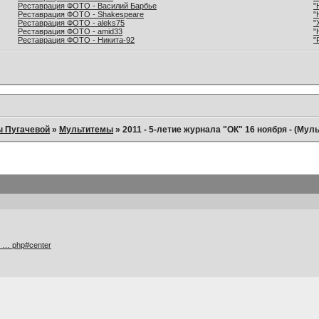
Реставрация ФОТО - Василий Барбье
"
Реставрация ФОТО - Shakespeare
"
Реставрация ФОТО - aleks75
"
Реставрация ФОТО - amid33
"
Реставрация ФОТО - Никита-92
"
ы Пугачевой
»
Мультитемы
»
2011 - 5-летие журнала "ОК" 16 ноября - (Мул
/ … php#center