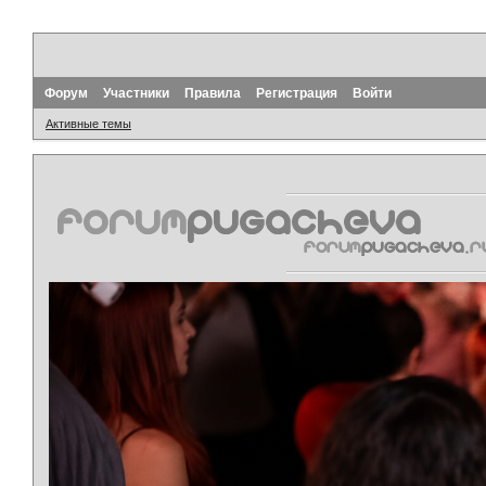
Форум
Участники
Правила
Регистрация
Войти
Активные темы