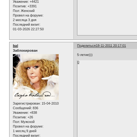
Уважение:
+4421
Позитив:
+3391
Пол:
Женский
Провел на форуме:
2 месяца 3 дня
Последний визит:
01-03-2026 22:27:50
bal
Поделиться
18-11-2011 20:17:01
Заблокирован
5-летие)))
0
Зарегистрирован
: 15-04-2010
Сообщений:
836
Уважение:
+838
Позитив:
+26
Пол:
Мужской
Провел на форуме:
1 месяц 9 дней
Последний визит: