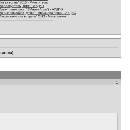
Новая волна" 2015 - Мультитема
Не волнуйтесь, тётя" - АУДИО
Хрен-то вам закат" ("Ангел Алла") - АУДИО
Не высовывайся, дочка" - премьера песни - АУДИО
Рождественские встречи" 2013 - Мультитема
ьтитема)
1