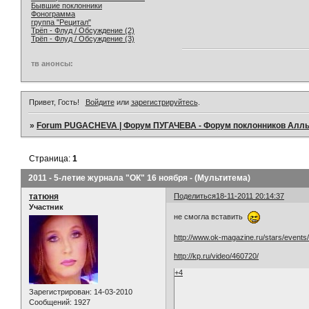
Бывшие поклонники
Фонограмма
группа "Рецитал"
Трёп - Флуд / Обсуждение (2)
Трёп - Флуд / Обсуждение (3)
тв анонсы:
Привет, Гость!
Войдите
или
зарегистрируйтесь
.
»
Forum PUGACHEVA | Форум ПУГАЧЕВА - Форум поклонников Алл
Страница:
1
2011 - 5-летие журнала "ОК" 16 ноября - (Мультитема)
татюня
Поделиться
18-11-2011 20:14:37
Участник
не смогла вставить
http://www.ok-magazine.ru/stars/events
http://kp.ru/video/460720/
+4
Зарегистрирован
: 14-03-2010
Сообщений:
1927