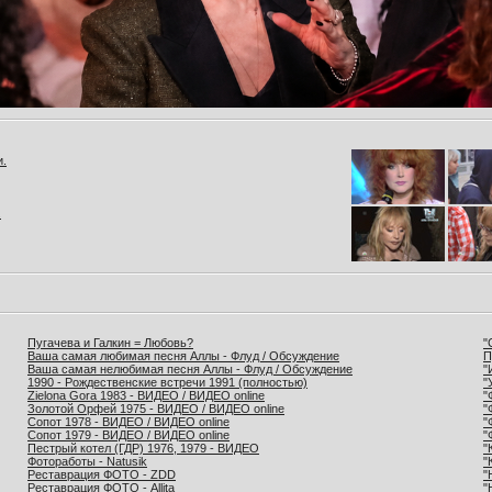
и.
.
Пугачева и Галкин = Любовь?
"
Ваша самая любимая песня Аллы - Флуд / Обсуждение
П
Ваша самая нелюбимая песня Аллы - Флуд / Обсуждение
"
1990 - Рождественские встречи 1991 (полностью)
"
Zielona Gora 1983 - ВИДЕО / ВИДЕО online
"
Золотой Орфей 1975 - ВИДЕО / ВИДЕО online
"
Сопот 1978 - ВИДЕО / ВИДЕО online
"
Сопот 1979 - ВИДЕО / ВИДЕО online
"
Пестрый котел (ГДР) 1976, 1979 - ВИДЕО
"
Фотоработы - Natusik
"
Реставрация ФОТО - ZDD
"
Реставрация ФОТО - Allita
"