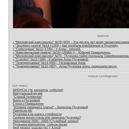
пресса:
• "Московский комсомолец" №78 (405) - Эти десять лет меня закомплексовал
• "Экспресс газета" №14 (1259) - Как погибали влюбленные в Пугачеву.
• "Собеседник" №13 (1749) - У Аллы - юбилей.
• "Комсомольская правда" №15т (26965-т) - Юбилей Примадонны.
• "Московский комсомолец" №75 - Пугачева тайно посещала Серебренникова
• "СтарХит" №13 (168) - К юбилею Аллы Пугачевой.
• "Телепрограмма" №14 (891) - Незнакомая Алла.
• "Телепрограмма" №10 (887) - Алла Пугачева опять разрешила весну.
новые сообщения:
топ темы:
АНОНСЫ (тв, концерты, события)
Виртуальный музей
"Старый телевизор"
Книги о Пугачевой
Стихи о Примадонне
"Изнанка парадного платья" - балахоны Пугачевой
Причёски АБ
Пугачева и ее шаги к стройности
Сколько песен спела или записала Пугачева?
Неизданное 2000 - 2009 (Студийные записи)
Пугачева композитор - список песен
Моё первое знакомство с Аллой