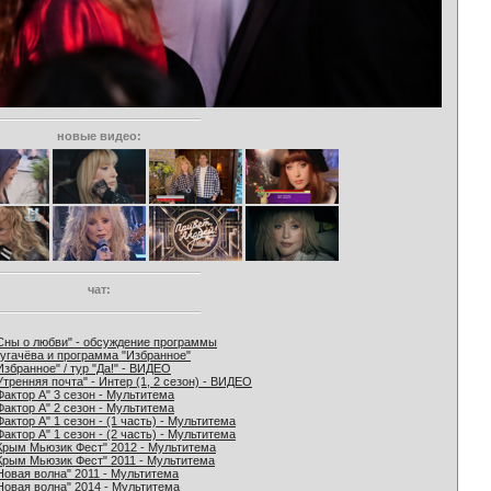
новые видео:
чат:
Сны о любви" - обсуждение программы
угачёва и программа "Избранное"
Избранное" / тур "Да!" - ВИДЕО
Утренняя почта" - Интер (1, 2 сезон) - ВИДЕО
Фактор А" 3 сезон - Мультитема
Фактор А" 2 сезон - Мультитема
Фактор А" 1 сезон - (1 часть) - Мультитема
Фактор А" 1 сезон - (2 часть) - Мультитема
Крым Мьюзик Фест" 2012 - Мультитема
Крым Мьюзик Фест" 2011 - Мультитема
Новая волна" 2011 - Мультитема
Новая волна" 2014 - Мультитема