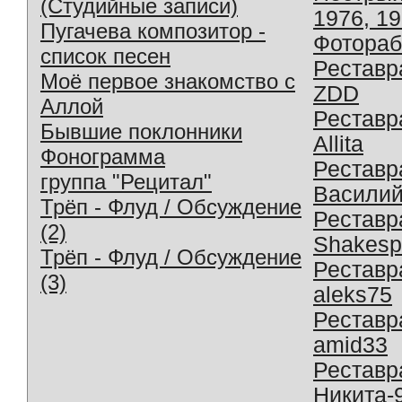
(Студийные записи)
1976, 1
Пугачева композитор -
Фотораб
список песен
Реставр
Моё первое знакомство с
ZDD
Аллой
Реставр
Бывшие поклонники
Allita
Фонограмма
Реставр
группа "Рецитал"
Василий
Трёп - Флуд / Обсуждение
Реставр
(2)
Shakesp
Трёп - Флуд / Обсуждение
Реставр
(3)
aleks75
Реставр
amid33
Реставр
Никита-