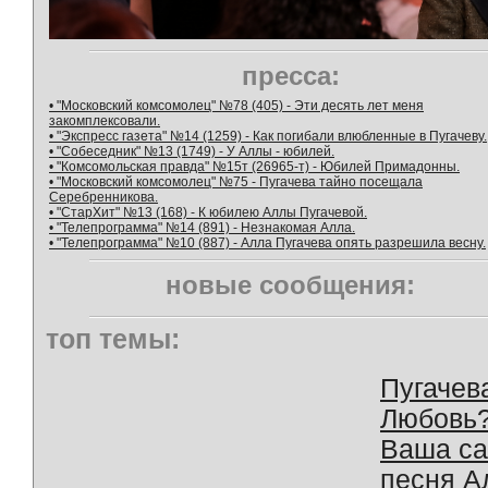
пресса:
• "Московский комсомолец" №78 (405) - Эти десять лет меня
закомплексовали.
• "Экспресс газета" №14 (1259) - Как погибали влюбленные в Пугачеву.
• "Собеседник" №13 (1749) - У Аллы - юбилей.
• "Комсомольская правда" №15т (26965-т) - Юбилей Примадонны.
• "Московский комсомолец" №75 - Пугачева тайно посещала
Серебренникова.
• "СтарХит" №13 (168) - К юбилею Аллы Пугачевой.
• "Телепрограмма" №14 (891) - Незнакомая Алла.
• "Телепрограмма" №10 (887) - Алла Пугачева опять разрешила весну.
новые сообщения:
топ темы:
Пугачев
Любовь
Ваша с
песня А