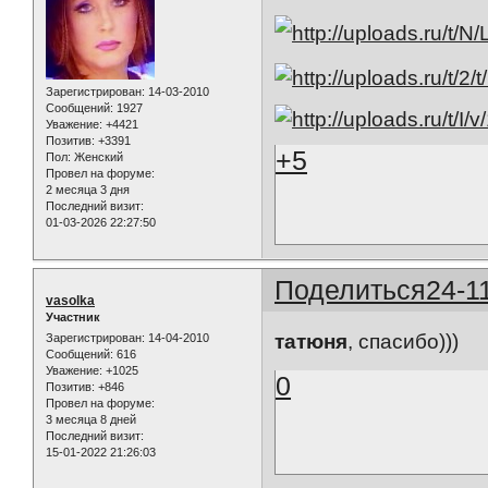
Зарегистрирован
: 14-03-2010
Сообщений:
1927
Уважение:
+4421
Позитив:
+3391
+5
Пол:
Женский
Провел на форуме:
2 месяца 3 дня
Последний визит:
01-03-2026 22:27:50
Поделиться
24-1
vasolka
Участник
татюня
, спасибо)))
Зарегистрирован
: 14-04-2010
Сообщений:
616
Уважение:
+1025
0
Позитив:
+846
Провел на форуме:
3 месяца 8 дней
Последний визит:
15-01-2022 21:26:03