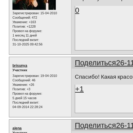
0
Зарегистрирован
: 15-04-2010
Сообщений:
472
Уважение:
+163
Позитив:
+1228
Провел на форуме:
1 месяц 11 дней
Последний визит:
31-10-2025 09:42:56
Поделиться
26-1
brisunya
Участник
Спасибо! Какая красо
Зарегистрирован
: 19-04-2010
Сообщений:
46
Уважение:
+26
+1
Позитив:
+3
Провел на форуме:
5 дней 15 часов
Последний визит:
04-09-2014 22:28:24
Поделиться
26-1
alena
Участник