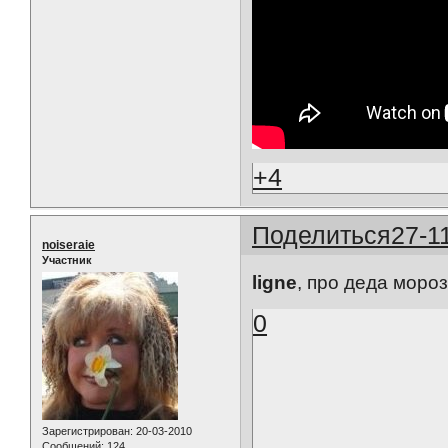
+4
Поделиться
27-1
noiseraie
Участник
ligne
, про деда мороза
0
Зарегистрирован
: 20-03-2010
Сообщений:
124