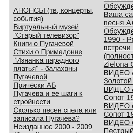
Обсужд
АНОНСЫ (тв, концерты,
Ваша с
события)
песня А
Виртуальный музей
Обсужд
"Старый телевизор"
1990 - 
Книги о Пугачевой
встречи
Стихи о Примадонне
(полнос
"Изнанка парадного
Zielona 
платья" - балахоны
ВИДЕО /
Пугачевой
Золотой
Причёски АБ
ВИДЕО /
Пугачева и ее шаги к
Сопот 1
стройности
ВИДЕО o
Сколько песен спела или
Сопот 1
записала Пугачева?
ВИДЕО o
Неизданное 2000 - 2009
Пестрый