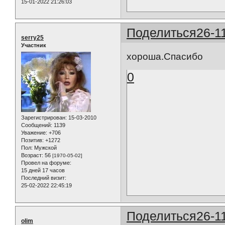
15-01-2022 21:26:03
Поделиться
26-1
serry25
Участник
хороша.Спасибо
0
Зарегистрирован
: 15-03-2010
Сообщений:
1139
Уважение:
+706
Позитив:
+1272
Пол:
Мужской
Возраст:
56
[1970-05-02]
Провел на форуме:
15 дней 17 часов
Последний визит:
25-02-2022 22:45:19
Поделиться
26-1
olim