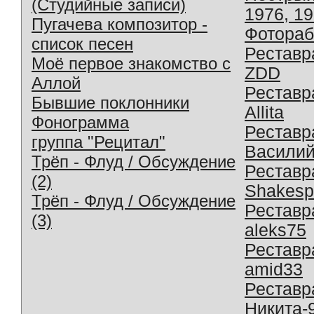
(Студийные записи)
1976, 1
Пугачева композитор -
Фотораб
список песен
Реставр
Моё первое знакомство с
ZDD
Аллой
Реставр
Бывшие поклонники
Allita
Фонограмма
Реставр
группа "Рецитал"
Василий
Трёп - Флуд / Обсуждение
Реставр
(2)
Shakesp
Трёп - Флуд / Обсуждение
Реставр
(3)
aleks75
Реставр
amid33
Реставр
Никита-