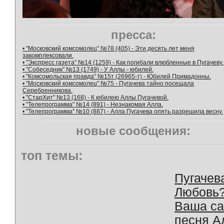
пресса:
• "Московский комсомолец" №78 (405) - Эти десять лет меня
закомплексовали.
• "Экспресс газета" №14 (1259) - Как погибали влюбленные в Пугачеву.
• "Собеседник" №13 (1749) - У Аллы - юбилей.
• "Комсомольская правда" №15т (26965-т) - Юбилей Примадонны.
• "Московский комсомолец" №75 - Пугачева тайно посещала
Серебренникова.
• "СтарХит" №13 (168) - К юбилею Аллы Пугачевой.
• "Телепрограмма" №14 (891) - Незнакомая Алла.
• "Телепрограмма" №10 (887) - Алла Пугачева опять разрешила весну.
новые сообщения:
топ темы:
Пугачев
Любовь
Ваша с
песня А