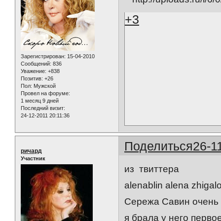
+3
Зарегистрирован
: 15-04-2010
Сообщений:
836
Уважение:
+838
Позитив:
+26
Пол:
Мужской
Провел на форуме:
1 месяц 9 дней
Последний визит:
24-12-2011 20:11:36
Поделиться
26-1
ричард
Участник
из твиттера
alenablin alena zhigal
Сережа Савин очень к
я брала у него первое