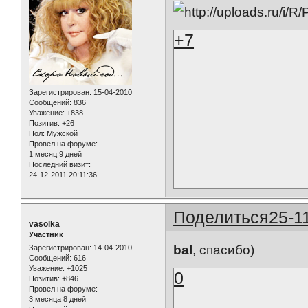
+7
Зарегистрирован
: 15-04-2010
Сообщений:
836
Уважение:
+838
Позитив:
+26
Пол:
Мужской
Провел на форуме:
1 месяц 9 дней
Последний визит:
24-12-2011 20:11:36
Поделиться
25-1
vasolka
Участник
bal
, спасибо)
Зарегистрирован
: 14-04-2010
Сообщений:
616
Уважение:
+1025
0
Позитив:
+846
Провел на форуме:
3 месяца 8 дней