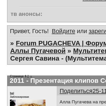
тв анонсы:
Привет, Гость!
Войдите
или
зарег
»
Forum PUGACHEVA | Форум
Аллы Пугачевой
»
Мультит
Сергея Савина - (Мультитем
Страница:
1
2
»
2011 - Презентация клипов С
Поделиться
25-1
bal
Заблокирован
Алла Пугачева на пр