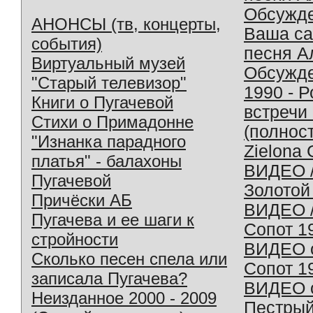
Обсужд
АНОНСЫ (тв, концерты,
Ваша с
события)
песня А
Виртуальный музей
Обсужд
"Старый телевизор"
1990 - 
Книги о Пугачевой
встречи
Стихи о Примадонне
(полнос
"Изнанка парадного
Zielona 
платья" - балахоны
ВИДЕО /
Пугачевой
Золотой
Причёски АБ
ВИДЕО /
Пугачева и ее шаги к
Сопот 1
стройности
ВИДЕО o
Сколько песен спела или
Сопот 1
записала Пугачева?
ВИДЕО o
Неизданное 2000 - 2009
Пестрый