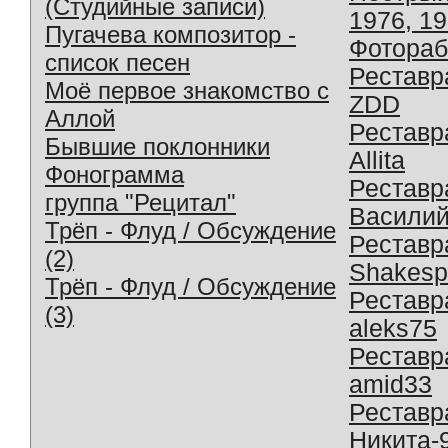
(Студийные записи)
1976, 1
Пугачева композитор -
Фотораб
список песен
Реставр
Моё первое знакомство с
ZDD
Аллой
Реставр
Бывшие поклонники
Allita
Фонограмма
Реставр
группа "Рецитал"
Василий
Трёп - Флуд / Обсуждение
Реставр
(2)
Shakesp
Трёп - Флуд / Обсуждение
Реставр
(3)
aleks75
Реставр
amid33
Реставр
Никита-