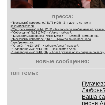
пресса:
• "Московский комсомолец" №78 (405) - Эти десять лет меня
закомплексовали.
• "Экспресс газета" №14 (1259) - Как погибали влюбленные в Пугачеву.
• "Собеседник" №13 (1749) - У Аллы - юбилей.
• "Комсомольская правда" №15т (26965-т) - Юбилей Примадонны.
• "Московский комсомолец" №75 - Пугачева тайно посещала
Серебренникова.
• "СтарХит" №13 (168) - К юбилею Аллы Пугачевой.
• "Телепрограмма" №14 (891) - Незнакомая Алла.
• "Телепрограмма" №10 (887) - Алла Пугачева опять разрешила весну.
новые сообщения:
топ темы:
Пугачев
Любовь
Ваша с
песня А