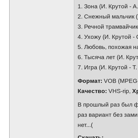
1. Зона (И. Крутой - А
2. Снежный мальчик (И
3. Речной трамвайчик 
4. Ухожу (И. Крутой -
5. Любовь, похожая на
6. Тысяча лет (И. Кру
7. Игра (И. Крутой - Т
Формат:
VOB (MPEG-
Качество:
VHS-rip,
Х
В прошлый раз был ф
раз вариант без зами
нет...(
Скачать: