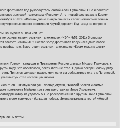
дного фестиваля под руководством самой Аллы Пугачевой. Оно и понятно:
лионов зрителей телеканала «Россия». А тут новый фестиваль в Крыму
1 сентября в Ялте. «Волна» давно «накрыла» всех своих немногочисленных
 популярностью своего фестиваля Крутой дорожит. Год назад на вопрос о
ем, конкурент он нам или нет.
щав им эфиры на центральных телеканалах («ЭГ» №51, 2011) В списках
ится отказать самой АБ? Состав звезд фестиваля получился даже более
не подфартило. Вместо центральных телеканалов «Крым мьюзик фест»
иться. Говорят, кандидат в Президенты России олигарх Михаил Прохоров, к
утой виду, что обеспокоен, показывать не стал. Однако вскоре целому ряду
твует. При этом делался намек: мол, если вы собираетесь ехать к Пугачевой,
ый ультиматум стал настоящим шоком.
Леонтьев... «Новую волну» - Леонид Агутин, Николай Басков и самые
даже приезжал в Майами, где в январе отдыхал Игорь Яковлевич.
лагодаря которым удалось бы не рассориться ни с Крутым, ни с Пугачевой.
частие в моем конкурсе - большая победа. Имена остальных гостей «Новой
идим лишь летом.