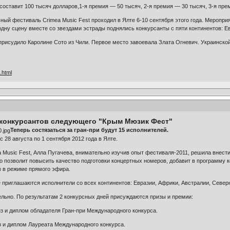
оставит 100 тысяч долларов,1-я премия — 50 тысяч, 2-я премия — 30 тысяч, 3-я пре
й фестиваль Crimea Music Fest проходил в Ялте 6-10 сентября этого года. Мероприя
дну сцену вместе со звездами эстрады поднялись конкурсанты c пяти континентов: Е
присудило Каролине Сото из Чили. Первое место завоевала Злата Огневич. Украинско
.html
 конкурсантов следующего "Крым Мюзик Фест"
Теперь состязаться за гран-при будут 15 исполнителей.
с 28 августа по 1 сентября 2012 года в Ялте.
Music Fest, Алла Пугачева, внимательно изучив опыт фестиваля-2011, решила внести
то позволит повысить качество подготовки концертных номеров, добавит в программу
 в режиме прямого эфира.
 приглашаются исполнители со всех континентов: Евразии, Африки, Австралии, Севе
ительно. По результатам 2 конкурсных дней присуждаются призы и премии:
из и диплом обладателя Гран-при Международного конкурса.
з и диплом Лауреата Международного конкурса.