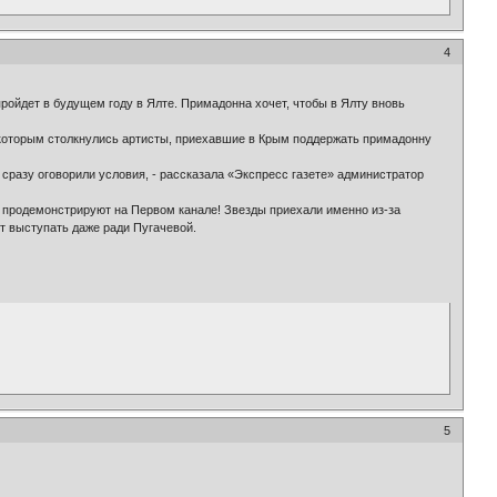
4
ройдет в будущем году в Ялте. Примадонна хочет, чтобы в Ялту вновь
с которым столкнулись артисты, приехавшие в Крым поддержать примадонну
, сразу оговорили условия, - рассказала «Экспресс газете» администратор
ь продемонстрируют на Первом канале! Звезды приехали именно из-за
ет выступать даже ради Пугачевой.
5