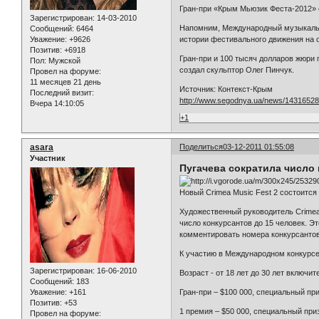
Гран-при «Крым Мьюзик Феста-2012» с
Зарегистрирован
: 14-03-2010
Напомним, Международный музыкальны
Сообщений:
6464
Уважение:
+9626
истории фестивального движения на о
Позитив:
+6918
Гран-при и 100 тысяч долларов жюри 
Пол:
Мужской
создал скульптор Олег Пинчук.
Провел на форуме:
11 месяцев 21 день
Источник: Контекст-Крым
Последний визит:
http://www.segodnya.ua/news/14316528
Вчера 14:10:05
+1
asara
Поделиться
03-12-2011 01:55:08
Участник
Пугачева сократила число
Новый Crimea Music Fest 2 состоится 
Художественный руководитель Crimea 
число конкурсантов до 15 человек. Э
комментировать номера конкурсантов
К участию в Международном конкурсе
Зарегистрирован
: 16-06-2010
Возраст - от 18 лет до 30 лет включ
Сообщений:
183
Уважение:
+161
Гран-при – $100 000, специальный пр
Позитив:
+53
1 премия – $50 000, специальный при
Провел на форуме: