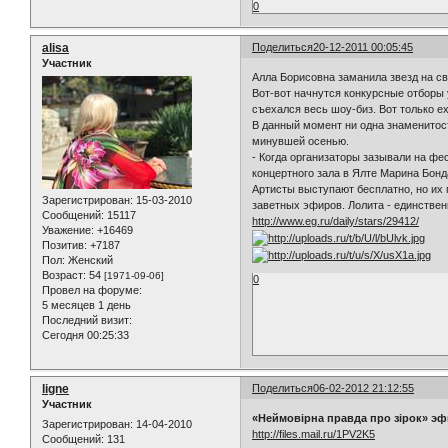
0
alisa
Поделиться
20-12-2011 00:05:45
Участник
Алла Борисовна заманила звезд на с
Вот-вот начнутся конкурсные отборы
съехался весь шоу-биз. Вот только е
В данный момент ни одна знаменитос
минувшей осенью.
- Когда организаторы зазывали на фес
концертного зала в Ялте Марина Бонда
Артисты выступают бесплатно, но их 
Зарегистрирован
: 15-03-2010
заветных эфиров. Лолита - единственн
Сообщений:
15117
http://www.eg.ru/daily/stars/29412/
Уважение:
+16469
Позитив:
+7187
Пол:
Женский
Возраст:
54
[1971-09-06]
0
Провел на форуме:
5 месяцев 1 день
Последний визит:
Сегодня 00:25:33
ligne
Поделиться
06-02-2012 21:12:55
Участник
«Неймовірна правда про зірок» эфи
Зарегистрирован
: 14-04-2010
http://files.mail.ru/1PV2K5
Сообщений:
131