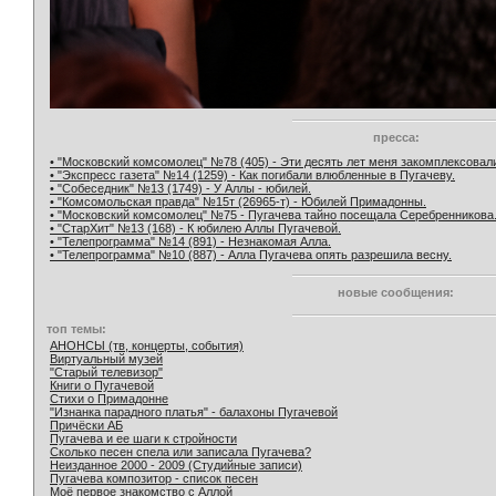
пресса:
• "Московский комсомолец" №78 (405) - Эти десять лет меня закомплексовал
• "Экспресс газета" №14 (1259) - Как погибали влюбленные в Пугачеву.
• "Собеседник" №13 (1749) - У Аллы - юбилей.
• "Комсомольская правда" №15т (26965-т) - Юбилей Примадонны.
• "Московский комсомолец" №75 - Пугачева тайно посещала Серебренникова
• "СтарХит" №13 (168) - К юбилею Аллы Пугачевой.
• "Телепрограмма" №14 (891) - Незнакомая Алла.
• "Телепрограмма" №10 (887) - Алла Пугачева опять разрешила весну.
новые сообщения:
топ темы:
АНОНСЫ (тв, концерты, события)
Виртуальный музей
"Старый телевизор"
Книги о Пугачевой
Стихи о Примадонне
"Изнанка парадного платья" - балахоны Пугачевой
Причёски АБ
Пугачева и ее шаги к стройности
Сколько песен спела или записала Пугачева?
Неизданное 2000 - 2009 (Студийные записи)
Пугачева композитор - список песен
Моё первое знакомство с Аллой