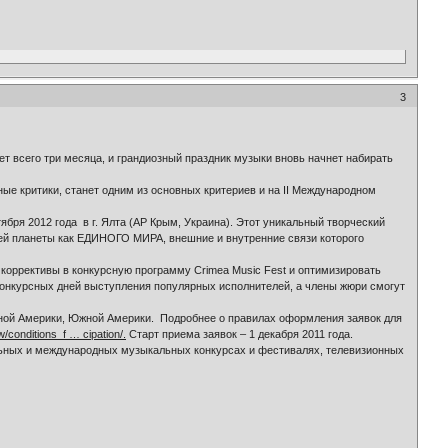
3
ет всего три месяца, и грандиозный праздник музыки вновь начнет набирать
е критики, станет одним из основных критериев и на II Международном
ября 2012 года в г. Ялта (АР Крым, Украина). Этот уникальный творческий
шей планеты как ЕДИНОГО МИРА, внешние и внутренние связи которого
 коррективы в конкурсную программу Crimea Music Fest и оптимизировать
 конкурсных дней выступления популярных исполнителей, а члены жюри смогут
рной Америки, Южной Америки. Подробнее о правилах оформления заявок для
w/conditions_f … cipation/.
Старт приема заявок – 1 декабря 2011 года.
льных и международных музыкальных конкурсах и фестивалях, телевизионных