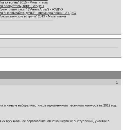
Новая волна" 2015 - Мультитема
Не волнуйтесь, тётя" - АУДИО
Хрен-то вам закат" ("Ангел Алла") - АУДИО
Не высовывайся, дочка" - премьера песни - АУДИО
Рождественские встречи" 2013 - Мультитема
1
 о начале набора участников одноименного песенного конкурса на 2012 год.
я их музыкальное образование, опыт концертных выступлений, участие в