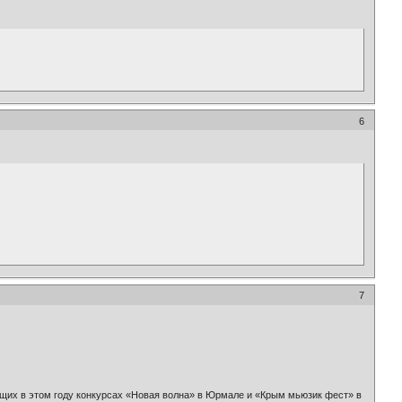
6
7
ящих в этом году конкурсах «Новая волна» в Юрмале и «Крым мьюзик фест» в