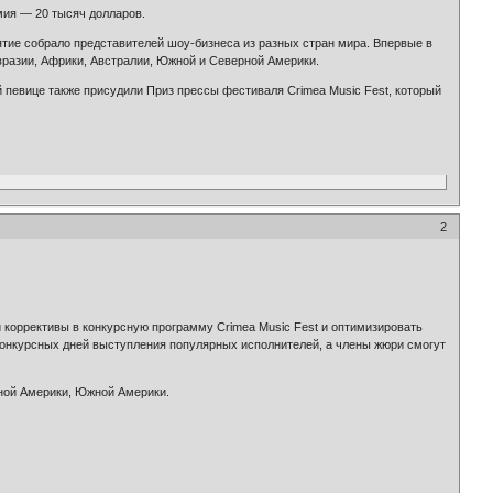
мия — 20 тысяч долларов.
тие собрало представителей шоу-бизнеса из разных стран мира. Впервые в
вразии, Африки, Австралии, Южной и Северной Америки.
й певице также присудили Приз прессы фестиваля Crimea Music Fest, который
2
 коррективы в конкурсную программу Crimea Music Fest и оптимизировать
 конкурсных дней выступления популярных исполнителей, а члены жюри смогут
рной Америки, Южной Америки.