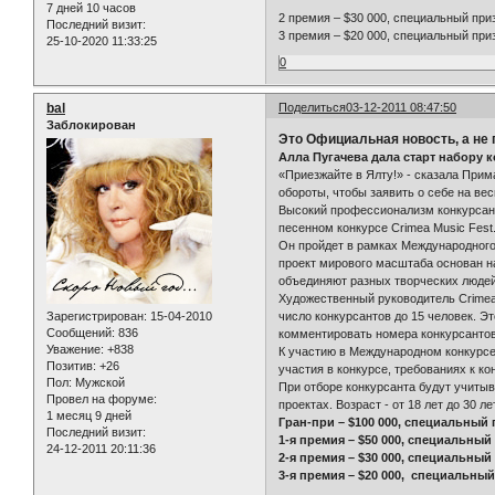
7 дней 10 часов
2 премия – $30 000, специальный при
Последний визит:
3 премия – $20 000, специальный при
25-10-2020 11:33:25
0
bal
Поделиться
03-12-2011 08:47:50
Заблокирован
Это Официальная новость, а не 
Алла Пугачева дала старт набору к
«Приезжайте в Ялту!» - сказала Прим
обороты, чтобы заявить о себе на ве
Высокий профессионализм конкурсант
песенном конкурсе Crimea Music Fest
Он пройдет в рамках Международного 
проект мирового масштаба основан н
объединяют разных творческих людей
Художественный руководитель Crimea
Зарегистрирован
: 15-04-2010
число конкурсантов до 15 человек. Э
Сообщений:
836
комментировать номера конкурсантов
Уважение:
+838
К участию в Международном конкурсе
Позитив:
+26
участия в конкурсе, требованиях к к
Пол:
Мужской
При отборе конкурсанта будут учиты
Провел на форуме:
проектах. Возраст - от 18 лет до 30 
1 месяц 9 дней
Гран-при – $100 000, специальный
Последний визит:
1-я премия – $50 000, специальны
24-12-2011 20:11:36
2-я премия – $30 000, специальны
3-я премия – $20 000, специальны