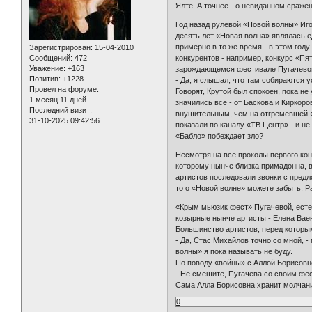
Ялте. А точнее - о невиданном сраже
Год назад рулевой «Новой волны» Иг
десять лет «Новая волна» являлась
примерно в то же время - в этом год
Зарегистрирован
: 15-04-2010
конкурентов - например, конкурс «Пят
Сообщений:
472
Уважение:
+163
зарождающемся фестивале Пугачевой
Позитив:
+1228
- Да, я слышал, что там собираются у
Провел на форуме:
Говорят, Крутой был спокоен, пока н
1 месяц 11 дней
значились все - от Баскова и Киркор
Последний визит:
внушительным, чем на отгремевшей «
31-10-2025 09:42:56
показали по каналу «ТВ Центр» - и не
«Бабло» побеждает зло?
Несмотря на все проколы первого кон
которому нынче близка примадонна, в
артистов последовали звонки с предл
то о «Новой волне» можете забыть. 
«Крым мьюзик фест» Пугачевой, естес
козырные нынче артисты - Елена Ваен
Большинство артистов, перед которым
- Да, Стас Михайлов точно со мной, 
волны» я пока называть не буду.
По поводу «войны» с Аллой Борисовно
- Не смешите, Пугачева со своим фе
Сама Алла Борисовна хранит молчание
0