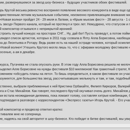
нии, развернувшемся за звезд шоу-бизнеса - будущих участников обоих фестивалей.
орь Крутой весьма ревностно воспринял появление весомого конкурента в виде еще о
 единственным летним музыкальным событием, неизменно привлекающим внимание мил
у «Новая волна» пройдет 24 - 29 июля в Латвии, а «Крым мьюзик фест» - 28 августа - 
ь звезд» Первого канала, который не протянул и трех лет. Немудрено, что статусом и
 композитор отзывался с неприкрытой иронией:
строить лучший конкурс на просторах СНГ... Ну, дай бог! Пусть проведут, а потом пойм
е увидел список артистов, которых в 2011 году созвала в Ялту Алла Борисовна, наобе
ова до Леонтьева и Ротару. Ведь разве есть на нашей эстраде человек, который осмел
Новой волне»! Утешить Крутого могло лишь то, что с эфирами молодому фестивалю 
 осенью, а аж в декабре.
курса, Пугачева не стала опускать руки. В этом году Алла Борисовна решила не мелоч
ыделил Алле Борисовне на нужды фестиваля $10 миллионов! Как грамотный стратег, Кр
ожением «обсудить планы на лето». То бишь определиться, в каком фестивале он учас
Разумеется, для большинства звезд, рассчитывавших мелькнуть и там, и там, подобн
твенно, выбрали приближенные к ней Кристина Орбакайте, Филипп Киркоров, Валерий 
га и Стас Михайлов. Как говорят, последнего Крутой окучивал очень долго. Михайлов 
и встала неожиданная дилемма, пока ломают голову, составляя хитрые комбинации, б
- подтвердил в разговоре с корреспондентом «Экспресс газеты» Игорь Крутой. - Его у
й композитор и продюсер ответил кратко:
стивалем мне не соперница.
, надеясь на свой авторитет в шоу-бизнесе. Кто победит в битве фестивалей, мы ув