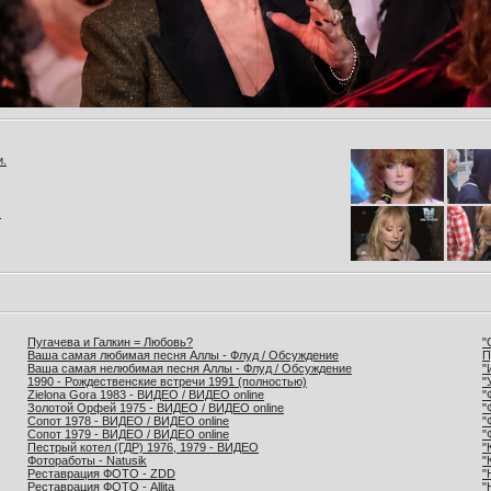
и.
.
Пугачева и Галкин = Любовь?
"
Ваша самая любимая песня Аллы - Флуд / Обсуждение
П
Ваша самая нелюбимая песня Аллы - Флуд / Обсуждение
"
1990 - Рождественские встречи 1991 (полностью)
"
Zielona Gora 1983 - ВИДЕО / ВИДЕО online
"
Золотой Орфей 1975 - ВИДЕО / ВИДЕО online
"
Сопот 1978 - ВИДЕО / ВИДЕО online
"
Сопот 1979 - ВИДЕО / ВИДЕО online
"
Пестрый котел (ГДР) 1976, 1979 - ВИДЕО
"
Фотоработы - Natusik
"
Реставрация ФОТО - ZDD
"
Реставрация ФОТО - Allita
"