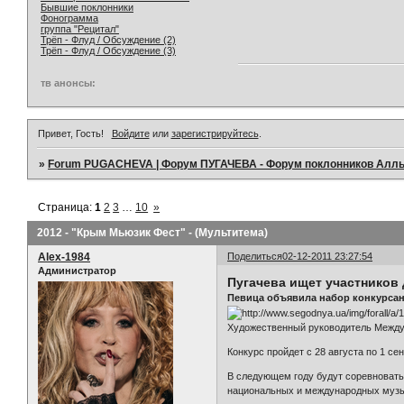
Бывшие поклонники
Фонограмма
группа "Рецитал"
Трёп - Флуд / Обсуждение (2)
Трёп - Флуд / Обсуждение (3)
тв анонсы:
Привет, Гость!
Войдите
или
зарегистрируйтесь
.
»
Forum PUGACHEVA | Форум ПУГАЧЕВА - Форум поклонников Алл
Страница:
1
2
3
…
10
»
2012 - "Крым Мьюзик Фест" - (Мультитема)
Alex-1984
Поделиться
02-12-2011 23:27:54
Администратор
Пугачева ищет участников
Певица объявила набор конкурсан
Художественный руководитель Междун
Конкурс пройдет с 28 августа по 1 се
В следующем году будут соревноватьс
национальных и международных музык