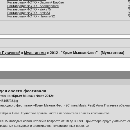
Реставрация ФОТО - Василий Барбье
"
Реставрация ФОТО - Shakespeare
"
Реставрация ФОТО - aleks75
"
Реставрация ФОТО - amid33
"
Реставрация ФОТО - Никита-92
"
ы Пугачевой
»
Мультитемы
»
2012 - "Крым Мьюзик Фест" - (Мультитема)
 для своего фестиваля
тов на «Крым Мьюзик Фест-2012»
ародного фестиваля «Крым Мьюзик Фест» (Crimea Music Fest) Алла Пугачева объявила
нтября в Ялте. К участию приглашаются исполнители со всех континентов.
я 15 молодых исполнителей в возрасте от 18 до 30 лет. При отборе будут учитыватьс
альных конкурсах и фестивалях, телевизионных проектах.