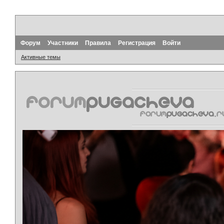
Форум
Участники
Правила
Регистрация
Войти
Активные темы