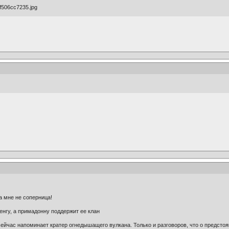
 мне не соперница!
нгу, а примадонну поддержит ее клан
ейчас напоминает кратер огнедышащего вулкана. Только и разговоров, что о предсто