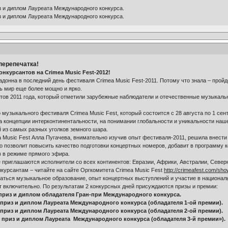
з и диплом Лауреата Международного конкурса.
з и диплом Лауреата Международного конкурса.
перепечатка!
онкурсантов на Crimea Music Fest-2012!
адонна в последний день фестиваля Crimea Music Fest-2011. Потому что знала – пройд
сь мир еще более мощно и ярко.
ов 2011 года, который отметили зарубежные наблюдатели и отечественные музыкальны
.
музыкального фестиваля Crimea Music Fest, который состоится с 28 августа по 1 сент
а концепции интерконтинентальности, на понимании глобальности и уникальности на
 из самых разных уголков земного шара.
 Music Fest Алла Пугачева, внимательно изучив опыт фестиваля-2011, решила внести
то позволит повысить качество подготовки концертных номеров, добавит в программу
 в режиме прямого эфира.
 приглашаются исполнители со всех континентов: Евразии, Африки, Австралии, Севе
онкурсантам – читайте на сайте Оргкомитета Crimea Music Fest
http://crimeafest.com/sho
ваться музыкальное образование, опыт концертных выступлений и участие в национа
лет включительно. По результатам 2 конкурсных дней присуждаются призы и премии:
 приз и диплом обладателя Гран-при Международного конкурса.
й приз и диплом Лауреата Международного конкурса (обладателя 1-ой премии).
й приз и диплом Лауреата Международного конкурса (обладателя 2-ой премии).
й приз и диплом Лауреата Международного конкурса (обладателя 3-й премии»).