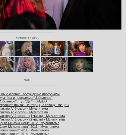
новые видео:
чат:
Сны о любви" - обсуждение программы
угачёва и программа "Избранное"
Избранное" / тур "Да!" - ВИДЕО
Утренняя почта" - Интер (1, 2 сезон) - ВИДЕО
Фактор А" 3 сезон - Мультитема
Фактор А" 2 сезон - Мультитема
Фактор А" 1 сезон - (1 часть) - Мультитема
Фактор А" 1 сезон - (2 часть) - Мультитема
Крым Мьюзик Фест" 2012 - Мультитема
Крым Мьюзик Фест" 2011 - Мультитема
Новая волна" 2011 - Мультитема
Новая волна" 2014 - Мультитема