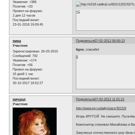
Уважение:
+386
Позитив:
+33
Провел на форуме:
+1
2 дня 12 часов
Последний визит:
23-01-2018 19:09:45
рина
Поделиться
07-02-2012 00:00:13
Участник
ligne
, спасибо!
Зарегистрирован
: 26-03-2010
Сообщений:
792
0
Уважение:
+174
Позитив:
+56
Провел на форуме:
15 дней 1 час
Последний визит:
30-10-2017 18:52:27
ричард
Поделиться
07-02-2012 11:01:21
Участник
http://www.eg.ru/daily/stars/30153/
Игорь КРУТОЙ Не смешите. Пугачёва
Композитор отвоевал Михайлова и Вае
Закулисье отечественного шоу-биза с