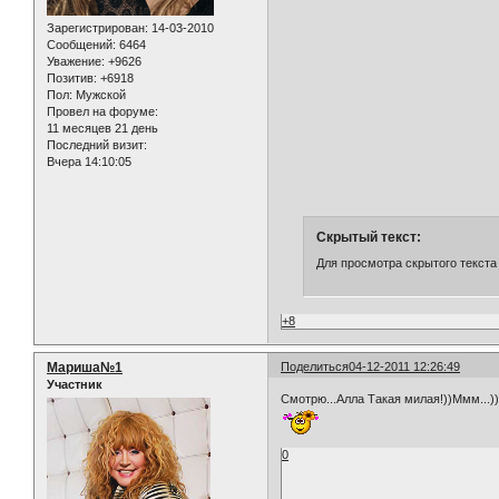
Зарегистрирован
: 14-03-2010
Сообщений:
6464
Уважение:
+9626
Позитив:
+6918
Пол:
Мужской
Провел на форуме:
11 месяцев 21 день
Последний визит:
Вчера 14:10:05
Скрытый текст:
Для просмотра скрытого текста
+8
Мариша№1
Поделиться
04-12-2011 12:26:49
Участник
Смотрю...Алла Такая милая!))Ммм...))
0