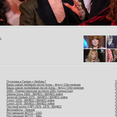
и.
.
Пугачева и Галкин = Любовь?
"
Ваша самая любимая песня Аллы - Флуд / Обсуждение
П
Ваша самая нелюбимая песня Аллы - Флуд / Обсуждение
"
1990 - Рождественские встречи 1991 (полностью)
"
Zielona Gora 1983 - ВИДЕО / ВИДЕО online
"
Золотой Орфей 1975 - ВИДЕО / ВИДЕО online
"
Сопот 1978 - ВИДЕО / ВИДЕО online
"
Сопот 1979 - ВИДЕО / ВИДЕО online
"
Пестрый котел (ГДР) 1976, 1979 - ВИДЕО
"
Фотоработы - Natusik
"
Реставрация ФОТО - ZDD
"
Реставрация ФОТО - Allita
"