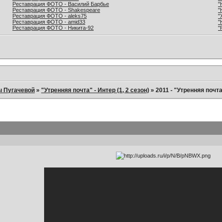
Реставрация ФОТО - Василий Барбье
"
Реставрация ФОТО - Shakespeare
"
Реставрация ФОТО - aleks75
"
Реставрация ФОТО - amid33
"
Реставрация ФОТО - Никита-92
"
ы Пугачевой
»
"Утренняя почта" - Интер (1, 2 сезон)
»
2011 - "Утренняя почт