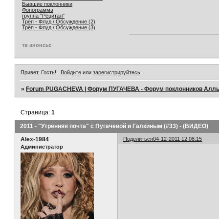
Бывшие поклонники
Фонограмма
группа "Рецитал"
Трёп - Флуд / Обсуждение (2)
Трёп - Флуд / Обсуждение (3)
тв анонсы:
Привет, Гость!
Войдите
или
зарегистрируйтесь
.
»
Forum PUGACHEVA | Форум ПУГАЧЕВА - Форум поклонников Алл
Страница:
1
2011 - "Утренняя почта" с Пугачевой и Галкиным (#33) - (ВИДЕО)
Alex-1984
Поделиться
04-12-2011 12:08:15
Администратор