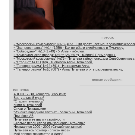
пресса:
• "Московский комсомолец" №78 (405) - Эти десять лет меня закомплексовал
• "Экспресс газета" №14 (1259) - Как погибали влюбленные в Пугачеву.
• "Собеседник" №13 (1749) - У Аллы - юбилей.
• "Комсомольская правда" №15т (26965-т) - Юбилей Примадонны.
• "Московский комсомолец" №75 - Пугачева тайно посещала Серебренникова
• "СтарХит" №13 (168) - К юбилею Аллы Пугачевой.
• "Телепрограмма" №14 (891) - Незнакомая Алла.
• "Телепрограмма" №10 (887) - Алла Пугачева опять разрешила весну.
новые сообщения:
топ темы:
АНОНСЫ (тв, концерты, события)
Виртуальный музей
"Старый телевизор"
Книги о Пугачевой
Стихи о Примадонне
"Изнанка парадного платья" - балахоны Пугачевой
Причёски АБ
Пугачева и ее шаги к стройности
Сколько песен спела или записала Пугачева?
Неизданное 2000 - 2009 (Студийные записи)
Пугачева композитор - список песен
Моё первое знакомство с Аллой