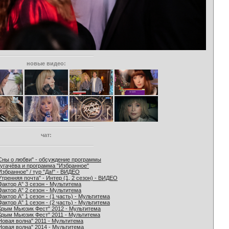
новые видео:
чат:
Сны о любви" - обсуждение программы
угачёва и программа "Избранное"
Избранное" / тур "Да!" - ВИДЕО
Утренняя почта" - Интер (1, 2 сезон) - ВИДЕО
Фактор А" 3 сезон - Мультитема
Фактор А" 2 сезон - Мультитема
Фактор А" 1 сезон - (1 часть) - Мультитема
Фактор А" 1 сезон - (2 часть) - Мультитема
Крым Мьюзик Фест" 2012 - Мультитема
Крым Мьюзик Фест" 2011 - Мультитема
Новая волна" 2011 - Мультитема
Новая волна" 2014 - Мультитема