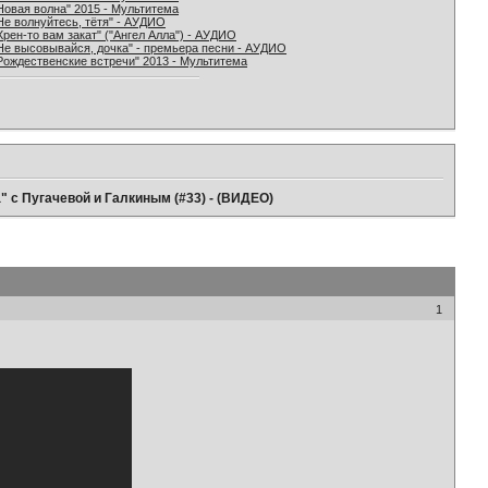
Новая волна" 2015 - Мультитема
Не волнуйтесь, тётя" - АУДИО
Хрен-то вам закат" ("Ангел Алла") - АУДИО
Не высовывайся, дочка" - премьера песни - АУДИО
Рождественские встречи" 2013 - Мультитема
а" с Пугачевой и Галкиным (#33) - (ВИДЕО)
1