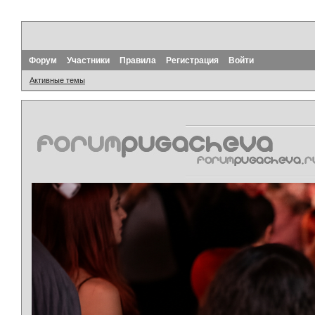
Форум
Участники
Правила
Регистрация
Войти
Активные темы