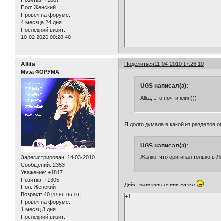
Позитив:
+1887
Пол:
Женский
Провел на форуме:
4 месяца 24 дня
Последний визит:
10-02-2026 00:28:40
Allita
Поделиться
11-04-2010 17:26:10
Муза ФОРУМА
UGS написал(а):
Allita, это почти клип)))
Я долго думала в какой из разделов 
UGS написал(а):
Жалко, что оригинал только в Л
Зарегистрирован
: 14-03-2010
Сообщений:
2353
Уважение:
+1817
Позитив:
+1305
Действительно очень жалко
Пол:
Женский
Возраст:
40
[1986-06-10]
+1
Провел на форуме:
1 месяц 3 дня
Последний визит: