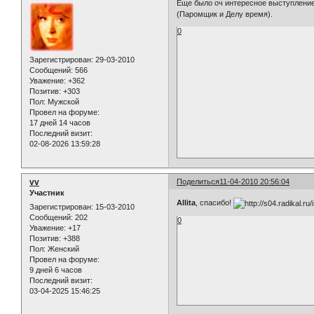
Еще было оч интересное выступление
(Паромщик и Делу время).
0
Зарегистрирован
: 29-03-2010
Сообщений:
566
Уважение:
+362
Позитив:
+303
Пол:
Мужской
Провел на форуме:
17 дней 14 часов
Последний визит:
02-08-2026 13:59:28
vv
Поделиться
11-04-2010 20:56:04
Участник
Allita
, спасибо!
Зарегистрирован
: 15-03-2010
Сообщений:
202
0
Уважение:
+17
Позитив:
+388
Пол:
Женский
Провел на форуме:
9 дней 6 часов
Последний визит:
03-04-2025 15:46:25