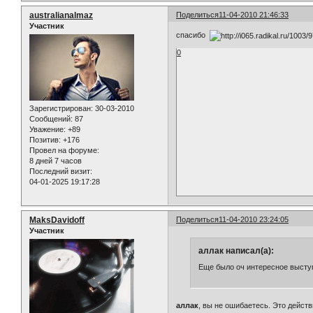
australianalmaz
Поделиться
11-04-2010 21:46:33
Участник
спасибо
0
Зарегистрирован
: 30-03-2010
Сообщений:
87
Уважение:
+89
Позитив:
+176
Провел на форуме:
8 дней 7 часов
Последний визит:
04-01-2025 19:17:28
MaksDavidoff
Поделиться
11-04-2010 23:24:05
Участник
аллак написал(а):
Еще было оч интересное выступ
аллак
, вы не ошибаетесь. Это дейст