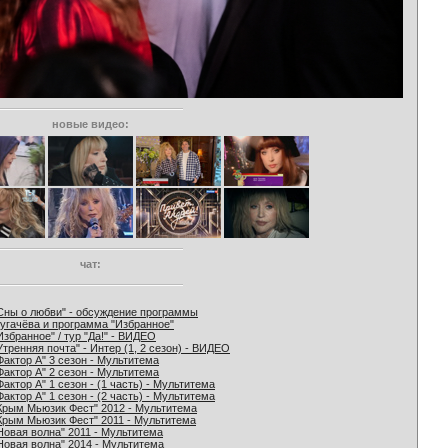
новые видео:
чат:
Сны о любви" - обсуждение программы
угачёва и программа "Избранное"
Избранное" / тур "Да!" - ВИДЕО
Утренняя почта" - Интер (1, 2 сезон) - ВИДЕО
Фактор А" 3 сезон - Мультитема
Фактор А" 2 сезон - Мультитема
Фактор А" 1 сезон - (1 часть) - Мультитема
Фактор А" 1 сезон - (2 часть) - Мультитема
Крым Мьюзик Фест" 2012 - Мультитема
Крым Мьюзик Фест" 2011 - Мультитема
Новая волна" 2011 - Мультитема
Новая волна" 2014 - Мультитема