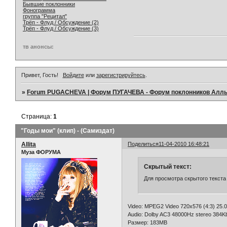
Бывшие поклонники
Фонограмма
группа "Рецитал"
Трёп - Флуд / Обсуждение (2)
Трёп - Флуд / Обсуждение (3)
тв анонсы:
Привет, Гость!
Войдите
или
зарегистрируйтесь
.
»
Forum PUGACHEVA | Форум ПУГАЧЕВА - Форум поклонников Алл
Страница:
1
"Годы мои" (клип) - (Самиздат)
Allita
Поделиться
11-04-2010 16:48:21
Муза ФОРУМА
Скрытый текст:
Для просмотра скрытого текста
Video: MPEG2 Video 720x576 (4:3) 25.0
Audio: Dolby AC3 48000Hz stereo 384Kb
Размер: 183MB