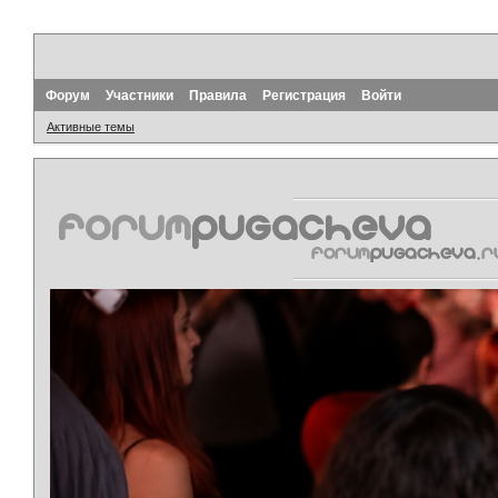
Форум
Участники
Правила
Регистрация
Войти
Активные темы