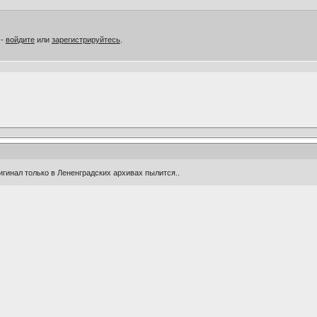
 -
войдите
или
зарегистрируйтесь
.
оригинал только в Лененградских архивах пылится..