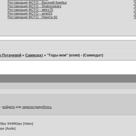
Реставрация ФОТО - Василий Барбье
"
Реставрация ФОТО - Shakespeare
"
Реставрация ФОТО - aleks75
"
Реставрация ФОТО - amid33
"
Реставрация ФОТО - Никита-92
"
ы Пугачевой
»
Самиздат
»
"Годы мои" (клип) - (Самиздат)
 -
войдите
или
зарегистрируйтесь
.
0fps 9448Kbps [Video]
ps [Audio]