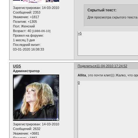
Зарегистрирован
: 14-03-2010
Скрытый текст:
Сообщений:
2353
Уважение:
+1817
Для просмотра скрытого текста
Позитив:
+1305
Пол:
Женский
Возраст:
40
[1986-06-10]
+5
Провел на форуме:
1 месяц 3 дня
Последний визит:
03-01-2020 16:08:33
UGS
Поделиться
11-04-2010 17:24:52
Администратор
Allita
, это почти клип))) Жалко, что 
0
Зарегистрирован
: 14-03-2010
Сообщений:
2632
Уважение:
+3681