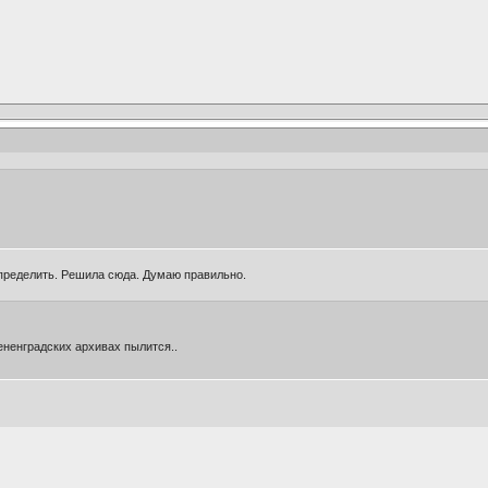
определить. Решила сюда. Думаю правильно.
ененградских архивах пылится..