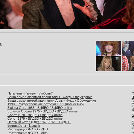
и.
.
Пугачева и Галкин = Любовь?
"
Ваша самая любимая песня Аллы - Флуд / Обсуждение
П
Ваша самая нелюбимая песня Аллы - Флуд / Обсуждение
"
1990 - Рождественские встречи 1991 (полностью)
"
Zielona Gora 1983 - ВИДЕО / ВИДЕО online
"
Золотой Орфей 1975 - ВИДЕО / ВИДЕО online
"
Сопот 1978 - ВИДЕО / ВИДЕО online
"
Сопот 1979 - ВИДЕО / ВИДЕО online
"
Пестрый котел (ГДР) 1976, 1979 - ВИДЕО
"
Фотоработы - Natusik
"
Реставрация ФОТО - ZDD
"
Реставрация ФОТО - Allita
"