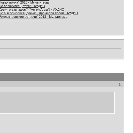
Новая волна" 2015 - Мультитема
Не волнуйтесь, тётя" - АУДИО
Хрен-то вам закат" ("Ангел Алла") - АУДИО
Не высовывайся, дочка" - премьера песни - АУДИО
Рождественские встречи" 2013 - Мультитема
1