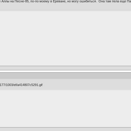
 Аллы на Песне-85, по-по моему в Ереване, но могу ошибиться. Она там пела еще Па