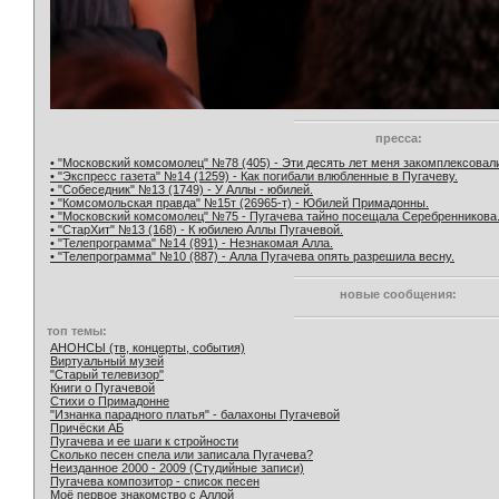
пресса:
• "Московский комсомолец" №78 (405) - Эти десять лет меня закомплексовал
• "Экспресс газета" №14 (1259) - Как погибали влюбленные в Пугачеву.
• "Собеседник" №13 (1749) - У Аллы - юбилей.
• "Комсомольская правда" №15т (26965-т) - Юбилей Примадонны.
• "Московский комсомолец" №75 - Пугачева тайно посещала Серебренникова
• "СтарХит" №13 (168) - К юбилею Аллы Пугачевой.
• "Телепрограмма" №14 (891) - Незнакомая Алла.
• "Телепрограмма" №10 (887) - Алла Пугачева опять разрешила весну.
новые сообщения:
топ темы:
АНОНСЫ (тв, концерты, события)
Виртуальный музей
"Старый телевизор"
Книги о Пугачевой
Стихи о Примадонне
"Изнанка парадного платья" - балахоны Пугачевой
Причёски АБ
Пугачева и ее шаги к стройности
Сколько песен спела или записала Пугачева?
Неизданное 2000 - 2009 (Студийные записи)
Пугачева композитор - список песен
Моё первое знакомство с Аллой