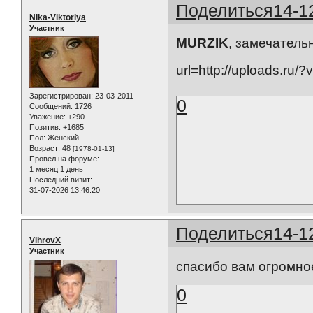
Поделиться
14-1
Nika-Viktoriya
Участник
MURZIK
, замечатель
url=http://uploads.ru/?
Зарегистрирован
: 23-03-2011
0
Сообщений:
1726
Уважение:
+290
Позитив:
+1685
Пол:
Женский
Возраст:
48
[1978-01-13]
Провел на форуме:
1 месяц 1 день
Последний визит:
31-07-2026 13:46:20
Поделиться
14-1
VihrovX
Участник
спасибо вам огромное!
0