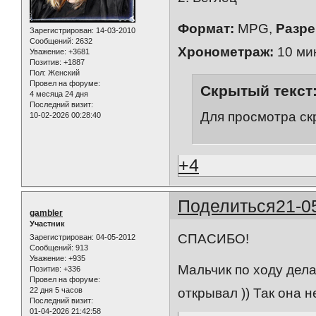
Формат:
MPG,
Разре
Зарегистрирован
: 14-03-2010
Сообщений:
2632
Хронометраж:
10 мин
Уважение:
+3681
Позитив:
+1887
Пол:
Женский
Провел на форуме:
Скрытый текст
4 месяца 24 дня
Последний визит:
Для просмотра ск
10-02-2026 00:28:40
+4
Поделиться
21-0
gambler
Участник
СПАСИБО!
Зарегистрирован
: 04-05-2012
Сообщений:
913
Уважение:
+935
Мальчик по ходу дела
Позитив:
+336
Провел на форуме:
22 дня 5 часов
открывал )) Так она 
Последний визит:
01-04-2026 21:42:58