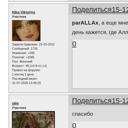
Поделиться
15-1
Nika-Viktoriya
Участник
parALLAx
, а еще мн
день кажется, где Алл
0
Зарегистрирован
: 23-03-2011
Сообщений:
1726
Уважение:
+290
Позитив:
+1685
Пол:
Женский
Возраст:
48
[1978-01-13]
Провел на форуме:
1 месяц 1 день
Последний визит:
31-07-2026 13:46:20
Поделиться
15-1
olim
Участник
спасибо
0