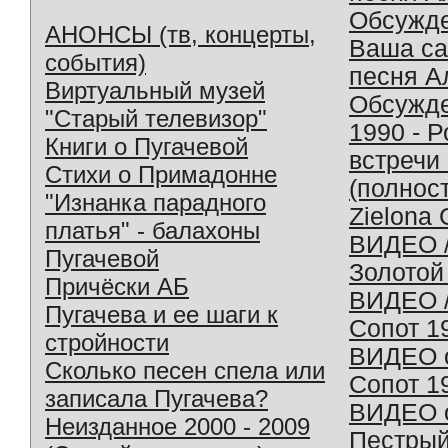
Обсужд
АНОНСЫ (тв, концерты,
Ваша с
события)
песня А
Виртуальный музей
Обсужд
"Старый телевизор"
1990 - 
Книги о Пугачевой
встречи
Стихи о Примадонне
(полнос
"Изнанка парадного
Zielona 
платья" - балахоны
ВИДЕО /
Пугачевой
Золотой
Причёски АБ
ВИДЕО /
Пугачева и ее шаги к
Сопот 1
стройности
ВИДЕО o
Сколько песен спела или
Сопот 1
записала Пугачева?
ВИДЕО o
Неизданное 2000 - 2009
Пестрый