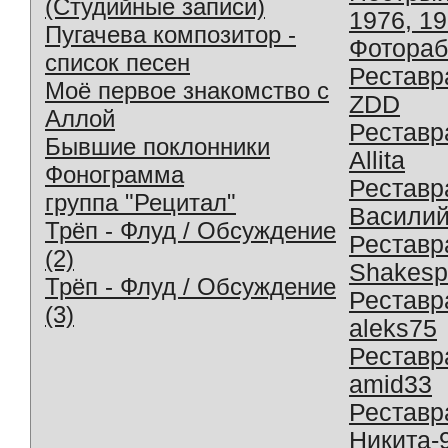
(Студийные записи)
1976, 1
Пугачева композитор -
Фотораб
список песен
Реставр
Моё первое знакомство с
ZDD
Аллой
Реставр
Бывшие поклонники
Allita
Фонограмма
Реставр
группа "Рецитал"
Василий
Трёп - Флуд / Обсуждение
Реставр
(2)
Shakesp
Трёп - Флуд / Обсуждение
Реставр
(3)
aleks75
Реставр
amid33
Реставр
Никита-