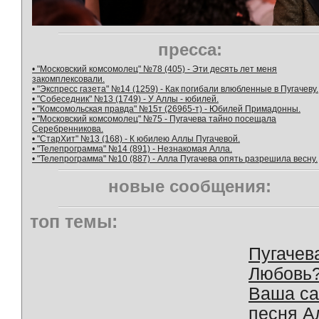
пресса:
• "Московский комсомолец" №78 (405) - Эти десять лет меня
закомплексовали.
• "Экспресс газета" №14 (1259) - Как погибали влюбленные в Пугачеву.
• "Собеседник" №13 (1749) - У Аллы - юбилей.
• "Комсомольская правда" №15т (26965-т) - Юбилей Примадонны.
• "Московский комсомолец" №75 - Пугачева тайно посещала
Серебренникова.
• "СтарХит" №13 (168) - К юбилею Аллы Пугачевой.
• "Телепрограмма" №14 (891) - Незнакомая Алла.
• "Телепрограмма" №10 (887) - Алла Пугачева опять разрешила весну.
новые сообщения:
топ темы:
Пугачев
Любовь
Ваша с
песня А