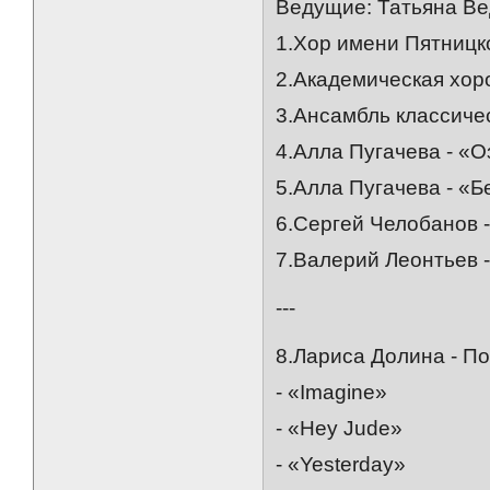
Ведущие: Татьяна В
1.Хор имени Пятницк
2.Академическая хор
3.Ансамбль классиче
4.Алла Пугачева - «
5.Алла Пугачева - «Б
6.Сергей Челобанов 
7.Валерий Леонтьев -
---
8.Лариса Долина - По
- «Imagine»
- «Hey Jude»
- «Yesterday»