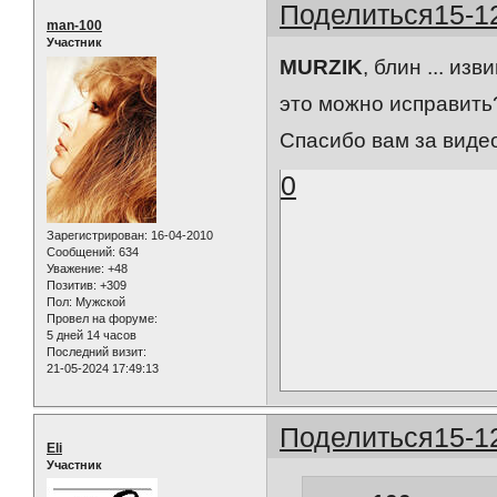
Поделиться
15-1
man-100
Участник
MURZIK
, блин ... из
это можно исправить
Спасибо вам за видео
0
Зарегистрирован
: 16-04-2010
Сообщений:
634
Уважение:
+48
Позитив:
+309
Пол:
Мужской
Провел на форуме:
5 дней 14 часов
Последний визит:
21-05-2024 17:49:13
Поделиться
15-1
Eli
Участник