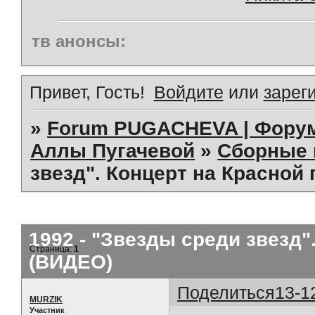
тв анонсы:
Привет, Гость!
Войдите
или
зарег
»
Forum PUGACHEVA | Форум
Аллы Пугачевой
»
Сборные 
звезд". Концерт на Красной
1992 - "Звезды среди звезд"
Страница:
1
(ВИДЕО)
Поделиться
13-1
MURZIK
Участник