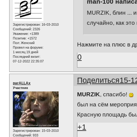
man-100 написа
MURZIK, блин ... и
случайно, как эт
Зарегистрирован
: 16-03-2010
Сообщений:
2326
Уважение:
+1389
Позитив:
+1572
Пол:
Женский
Нажмите на плюс в д
Провел на форуме:
1 месяц 19 дней
0
Последний визит:
07-12-2022 22:35:07
Поделиться
15-1
parALLAx
Участник
MURZIK
, спасибо!
был на сём мероприяти
Красную площадь был
+1
Зарегистрирован
: 15-03-2010
Сообщений:
933