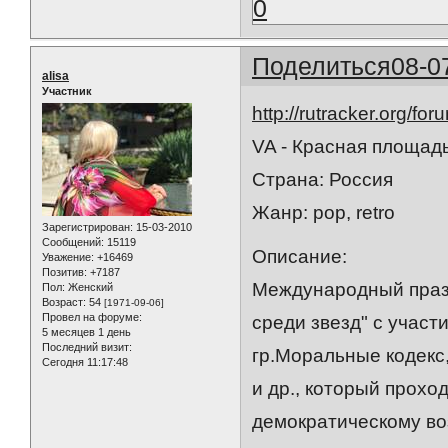
0
Поделиться
08-0
alisa
Участник
http://rutracker.org/f
VA - Красная площадь
Страна: Россия
Жанр: pop, retro
Зарегистрирован
: 15-03-2010
Сообщений:
15119
Описание:
Уважение:
+16469
Позитив:
+7187
Международный празд
Пол:
Женский
Возраст:
54
[1971-09-06]
Провел на форуме:
среди звезд" с участ
5 месяцев 1 день
Последний визит:
гр.Моральные кодекс
Сегодня 11:17:48
и др., который прох
демократическому во