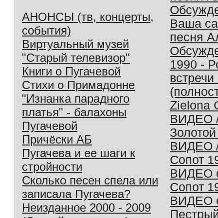
Обсужд
АНОНСЫ (тв, концерты,
Ваша с
события)
песня А
Виртуальный музей
Обсужд
"Старый телевизор"
1990 - 
Книги о Пугачевой
встречи
Стихи о Примадонне
(полнос
"Изнанка парадного
Zielona 
платья" - балахоны
ВИДЕО /
Пугачевой
Золотой
Причёски АБ
ВИДЕО /
Пугачева и ее шаги к
Сопот 1
стройности
ВИДЕО o
Сколько песен спела или
Сопот 1
записала Пугачева?
ВИДЕО o
Неизданное 2000 - 2009
Пестрый