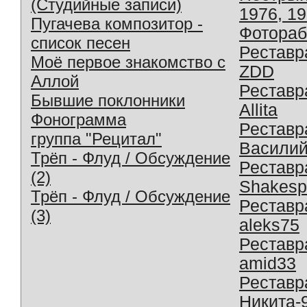
(Студийные записи)
1976, 1
Пугачева композитор -
Фотораб
список песен
Реставр
Моё первое знакомство с
ZDD
Аллой
Реставр
Бывшие поклонники
Allita
Фонограмма
Реставр
группа "Рецитал"
Василий
Трёп - Флуд / Обсуждение
Реставр
(2)
Shakesp
Трёп - Флуд / Обсуждение
Реставр
(3)
aleks75
Реставр
amid33
Реставр
Никита-