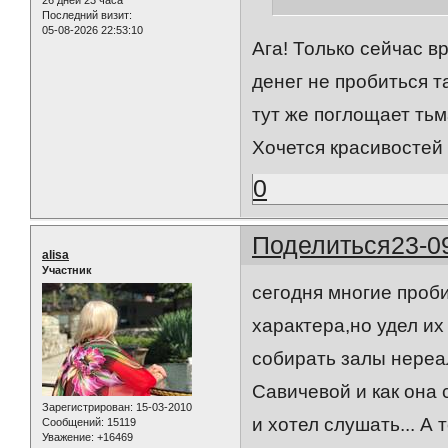
26 дней 23 часа
Последний визит:
05-08-2026 22:53:10
Ага! Только сейчас в
денег не пробиться т
тут же поглощает тьм
Хочется красивостей 
0
Поделиться
23-0
alisa
Участник
сегодня многие проб
характера,но удел их
собирать залы нереал
Савичевой и как она
Зарегистрирован
: 15-03-2010
и хотел слушать... А
Сообщений:
15119
Уважение:
+16469