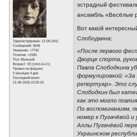
эстрадный фестиваль
ансамбль «Весёлые р
Вот какой интересны
Слободкина:
Зарегистрирован
: 12-06-2011
Сообщений:
3649
«После первого фес
Уважение:
+7732
Позитив:
+1580
Дворце спорта, рук
Пол:
Мужской
Возраст:
33
[1993-04-01]
Павла Слободкина уб
Провел на форуме:
5 месяцев 4 дня
формулировкой: «За 
Последний визит:
21-06-2026 22:05:19
репертуар». Это слу
Слободкин был катег
как это могло повли
По воспоминаниям, 
номер к Пугачёвой и
Аллы Пугачёвой пере
Украинском республи