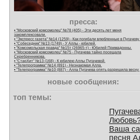
пресса:
• "Московский комсомолец" №78 (405) - Эти десять лет меня
закомплексовали.
• "Экспресс газета" №14 (1259) - Как погибали влюбленные в Пугачеву.
• "Собеседник" №13 (1749) - У Аллы - юбилей.
• "Комсомольская правда" №15т (26965-т) - Юбилей Примадонны.
• "Московский комсомолец" №75 - Пугачева тайно посещала
Серебренникова.
• "СтарХит" №13 (168) - К юбилею Аллы Пугачевой.
• "Телепрограмма" №14 (891) - Незнакомая Алла.
• "Телепрограмма" №10 (887) - Алла Пугачева опять разрешила весну.
новые сообщения:
топ темы:
Пугачев
Любовь
Ваша с
песня А