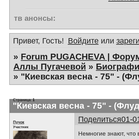
тв анонсы:
Привет, Гость!
Войдите
или
зарег
»
Forum PUGACHEVA | Форум
Аллы Пугачевой
»
Биографи
»
"Киевская весна - 75" - (Ф
Страница:
1
"Киевская весна - 75" - (Флу
Поделиться
01-0
Пучок
Участник
Немногие знают, что 