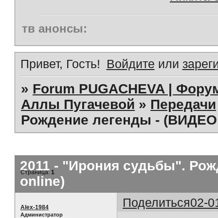
тв анонсы:
Привет, Гость!
Войдите
или
зарег
»
Forum PUGACHEVA | Форум
Аллы Пугачевой
»
Передачи
Рождение легенды - (ВИДЕО 
2011 - "Ирония судьбы". Ро
Страница:
1
online)
Поделиться
02-0
Alex-1984
Администратор