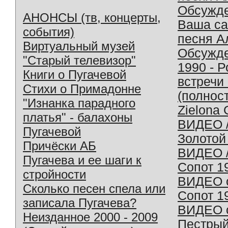
Обсужд
АНОНСЫ (тв, концерты,
Ваша с
события)
песня А
Виртуальный музей
Обсужд
"Старый телевизор"
1990 - 
Книги о Пугачевой
встречи
Стихи о Примадонне
(полнос
"Изнанка парадного
Zielona 
платья" - балахоны
ВИДЕО /
Пугачевой
Золотой
Причёски АБ
ВИДЕО /
Пугачева и ее шаги к
Сопот 1
стройности
ВИДЕО o
Сколько песен спела или
Сопот 1
записала Пугачева?
ВИДЕО o
Неизданное 2000 - 2009
Пестрый