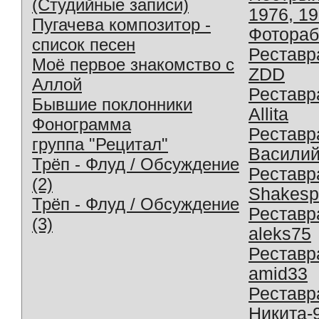
(Студийные записи)
1976, 1
Пугачева композитор -
Фотораб
список песен
Реставр
Моё первое знакомство с
ZDD
Аллой
Реставр
Бывшие поклонники
Allita
Фонограмма
Реставр
группа "Рецитал"
Василий
Трёп - Флуд / Обсуждение
Реставр
(2)
Shakesp
Трёп - Флуд / Обсуждение
Реставр
(3)
aleks75
Реставр
amid33
Реставр
Никита-