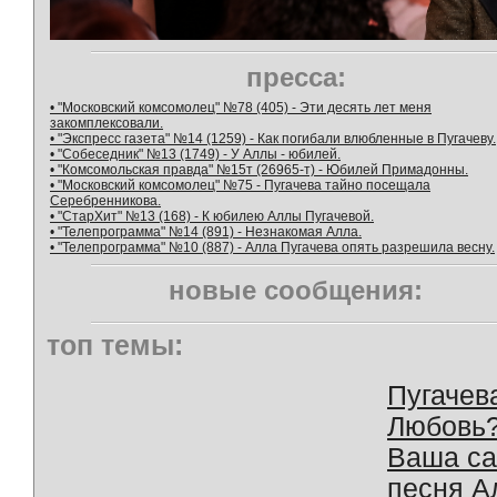
пресса:
• "Московский комсомолец" №78 (405) - Эти десять лет меня
закомплексовали.
• "Экспресс газета" №14 (1259) - Как погибали влюбленные в Пугачеву.
• "Собеседник" №13 (1749) - У Аллы - юбилей.
• "Комсомольская правда" №15т (26965-т) - Юбилей Примадонны.
• "Московский комсомолец" №75 - Пугачева тайно посещала
Серебренникова.
• "СтарХит" №13 (168) - К юбилею Аллы Пугачевой.
• "Телепрограмма" №14 (891) - Незнакомая Алла.
• "Телепрограмма" №10 (887) - Алла Пугачева опять разрешила весну.
новые сообщения:
топ темы:
Пугачев
Любовь
Ваша с
песня А