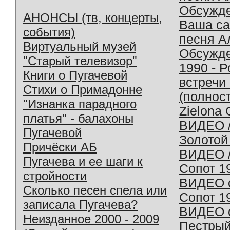
Обсужд
АНОНСЫ (тв, концерты,
Ваша с
события)
песня А
Виртуальный музей
Обсужд
"Старый телевизор"
1990 - 
Книги о Пугачевой
встречи
Стихи о Примадонне
(полнос
"Изнанка парадного
Zielona 
платья" - балахоны
ВИДЕО /
Пугачевой
Золотой
Причёски АБ
ВИДЕО /
Пугачева и ее шаги к
Сопот 1
стройности
ВИДЕО o
Сколько песен спела или
Сопот 1
записала Пугачева?
ВИДЕО o
Неизданное 2000 - 2009
Пестрый