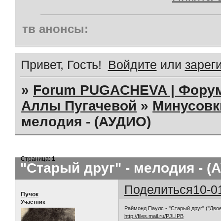
тв анонсы:
Привет, Гость!
Войдите
или
зарег
»
Forum PUGACHEVA | Форум
Аллы Пугачевой
»
Минусовк
мелодия - (АУДИО)
Страница:
1
"Старый друг" - мелодия - (
Поделиться
10-0
Пучок
Участник
Раймонд Паулс - "Старый друг" ("Двое
http://files.mail.ru/PJLIPB