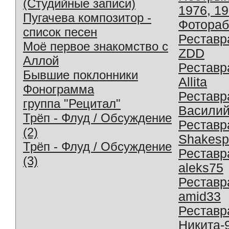
(Студийные записи)
1976, 1
Пугачева композитор -
Фотораб
список песен
Реставр
Моё первое знакомство с
ZDD
Аллой
Реставр
Бывшие поклонники
Allita
Фонограмма
Реставр
группа "Рецитал"
Василий
Трёп - Флуд / Обсуждение
Реставр
(2)
Shakesp
Трёп - Флуд / Обсуждение
Реставр
(3)
aleks75
Реставр
amid33
Реставр
Никита-