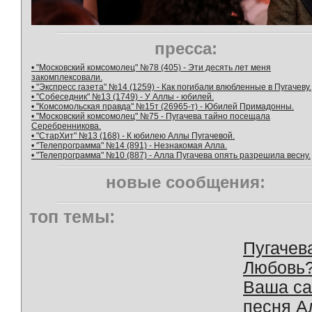
пресса:
• "Московский комсомолец" №78 (405) - Эти десять лет меня
закомплексовали.
• "Экспресс газета" №14 (1259) - Как погибали влюбленные в Пугачеву.
• "Собеседник" №13 (1749) - У Аллы - юбилей.
• "Комсомольская правда" №15т (26965-т) - Юбилей Примадонны.
• "Московский комсомолец" №75 - Пугачева тайно посещала
Серебренникова.
• "СтарХит" №13 (168) - К юбилею Аллы Пугачевой.
• "Телепрограмма" №14 (891) - Незнакомая Алла.
• "Телепрограмма" №10 (887) - Алла Пугачева опять разрешила весну.
новые сообщения:
топ темы:
Пугачев
Любовь
Ваша с
песня А