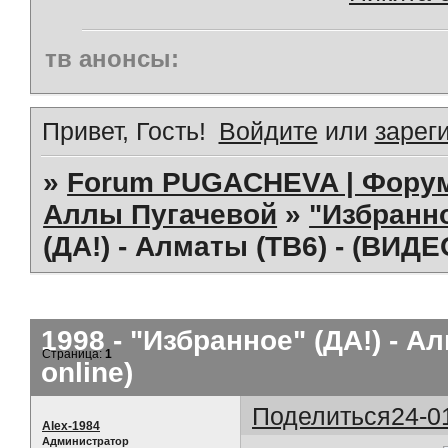
тв анонсы:
Привет, Гость!
Войдите
или
зарег
»
Forum PUGACHEVA | Форум
Аллы Пугачевой
»
"Избранно
(ДА!) - Алматы (ТВ6) - (ВИДЕ
1998 - "Избранное" (ДА!) - 
Страница:
1
online)
Поделиться
24-0
Alex-1984
Администратор