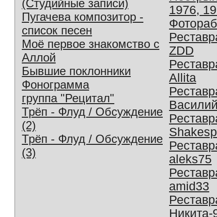
(Студийные записи)
1976, 1
Пугачева композитор -
Фотораб
список песен
Реставр
Моё первое знакомство с
ZDD
Аллой
Реставр
Бывшие поклонники
Allita
Фонограмма
Реставр
группа "Рецитал"
Василий
Трёп - Флуд / Обсуждение
Реставр
(2)
Shakesp
Трёп - Флуд / Обсуждение
Реставр
(3)
aleks75
Реставр
amid33
Реставр
Никита-