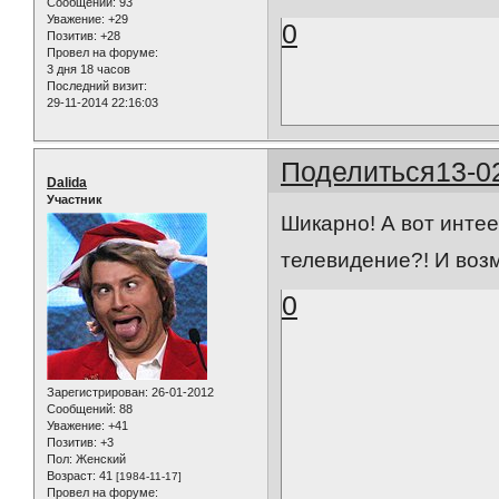
Сообщений:
93
Уважение:
+29
0
Позитив:
+28
Провел на форуме:
3 дня 18 часов
Последний визит:
29-11-2014 22:16:03
Поделиться
13-0
Dalida
Участник
Шикарно! А вот интее
телевидение?! И возм
0
Зарегистрирован
: 26-01-2012
Сообщений:
88
Уважение:
+41
Позитив:
+3
Пол:
Женский
Возраст:
41
[1984-11-17]
Провел на форуме: