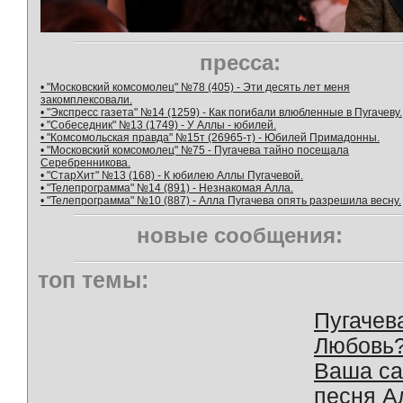
пресса:
• "Московский комсомолец" №78 (405) - Эти десять лет меня
закомплексовали.
• "Экспресс газета" №14 (1259) - Как погибали влюбленные в Пугачеву.
• "Собеседник" №13 (1749) - У Аллы - юбилей.
• "Комсомольская правда" №15т (26965-т) - Юбилей Примадонны.
• "Московский комсомолец" №75 - Пугачева тайно посещала
Серебренникова.
• "СтарХит" №13 (168) - К юбилею Аллы Пугачевой.
• "Телепрограмма" №14 (891) - Незнакомая Алла.
• "Телепрограмма" №10 (887) - Алла Пугачева опять разрешила весну.
новые сообщения:
топ темы:
Пугачев
Любовь
Ваша с
песня А