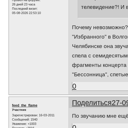
26 дней 23 часа
телевидение?! И в
Последний визит:
05-08-2026 22:53:10
Почему невозможно?
"Избранного" в Волго
Челябинске она звуч
спела с семидесятыми
фрагменты концерта в
"Бессонница", спеты
0
Поделиться
27-0
feed_the_flame
Участник
По звучанию мне ещё
Зарегистрирован
: 16-03-2011
Сообщений:
1540
Уважение:
+1003
0