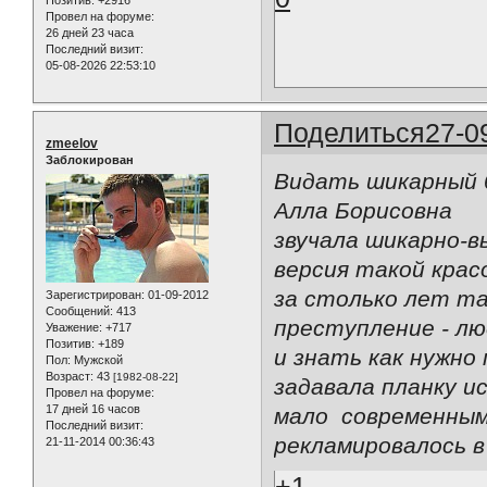
Позитив:
+2916
Провел на форуме:
26 дней 23 часа
Последний визит:
05-08-2026 22:53:10
Поделиться
27-0
zmeelov
Заблокирован
Видать шикарный б
Алла Борисовна
звучала шикарно-в
версия такой кра
за столько лет та
Зарегистрирован
: 01-09-2012
Сообщений:
413
преступление - лю
Уважение:
+717
Позитив:
+189
и знать как нужно
Пол:
Мужской
Возраст:
43
[1982-08-22]
задавала планку и
Провел на форуме:
17 дней 16 часов
мало современными
Последний визит:
рекламировалось 
21-11-2014 00:36:43
+1