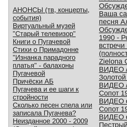
Обсужд
АНОНСЫ (тв, концерты,
Ваша с
события)
песня А
Виртуальный музей
Обсужд
"Старый телевизор"
1990 - 
Книги о Пугачевой
встречи
Стихи о Примадонне
(полнос
"Изнанка парадного
Zielona 
платья" - балахоны
ВИДЕО /
Пугачевой
Золотой
Причёски АБ
ВИДЕО /
Пугачева и ее шаги к
Сопот 1
стройности
ВИДЕО o
Сколько песен спела или
Сопот 1
записала Пугачева?
ВИДЕО o
Неизданное 2000 - 2009
Пестрый