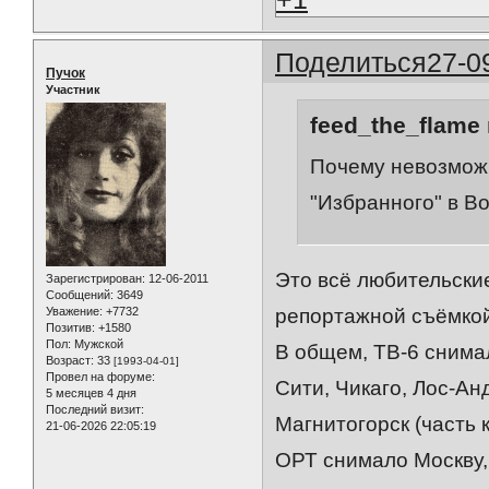
Поделиться
27-0
Пучок
Участник
feed_the_flame 
Почему невозмож
"Избранного" в В
Это всё любительские
Зарегистрирован
: 12-06-2011
Сообщений:
3649
Уважение:
+7732
репортажной съёмкой
Позитив:
+1580
Пол:
Мужской
В общем, ТВ-6 снимал
Возраст:
33
[1993-04-01]
Провел на форуме:
Сити, Чикаго, Лос-Ан
5 месяцев 4 дня
Последний визит:
Магнитогорск (часть 
21-06-2026 22:05:19
ОРТ снимало Москву,