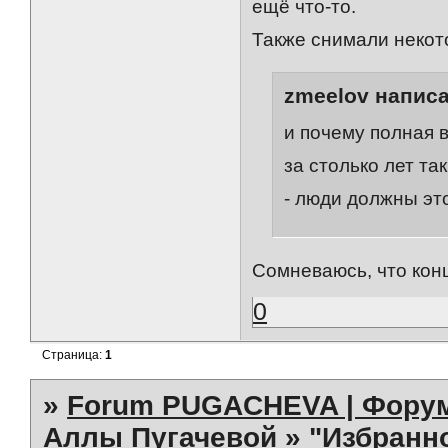
ещё что-то.
Также снимали некот
zmeelov написа
и почему полная 
за столько лет та
- люди должны это 
Сомневаюсь, что кон
0
Страница:
1
»
Forum PUGACHEVA | Форум
Аллы Пугачевой
»
"Избранно