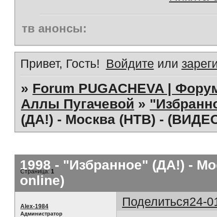
тв анонсы:
Привет, Гость!
Войдите
или
зарег
»
Forum PUGACHEVA | Форум
Аллы Пугачевой
»
"Избранно
(ДА!) - Москва (НТВ) - (ВИДЕ
1998 - "Избранное" (ДА!) - М
Страница:
1
online)
Поделиться
24-0
Alex-1984
Администратор