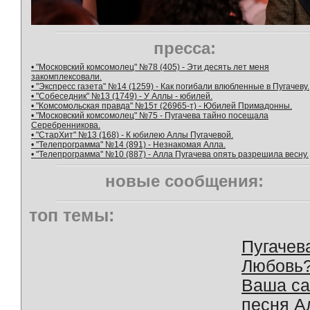
пресса:
• "Московский комсомолец" №78 (405) - Эти десять лет меня
закомплексовали.
• "Экспресс газета" №14 (1259) - Как погибали влюбленные в Пугачеву.
• "Собеседник" №13 (1749) - У Аллы - юбилей.
• "Комсомольская правда" №15т (26965-т) - Юбилей Примадонны.
• "Московский комсомолец" №75 - Пугачева тайно посещала
Серебренникова.
• "СтарХит" №13 (168) - К юбилею Аллы Пугачевой.
• "Телепрограмма" №14 (891) - Незнакомая Алла.
• "Телепрограмма" №10 (887) - Алла Пугачева опять разрешила весну.
новые сообщения:
топ темы:
Пугачев
Любовь
Ваша с
песня А