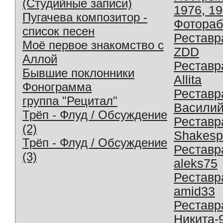
(Студийные записи)
1976, 1
Пугачева композитор -
Фотораб
список песен
Реставр
Моё первое знакомство с
ZDD
Аллой
Реставр
Бывшие поклонники
Allita
Фонограмма
Реставр
группа "Рецитал"
Василий
Трёп - Флуд / Обсуждение
Реставр
(2)
Shakesp
Трёп - Флуд / Обсуждение
Реставр
(3)
aleks75
Реставр
amid33
Реставр
Никита-