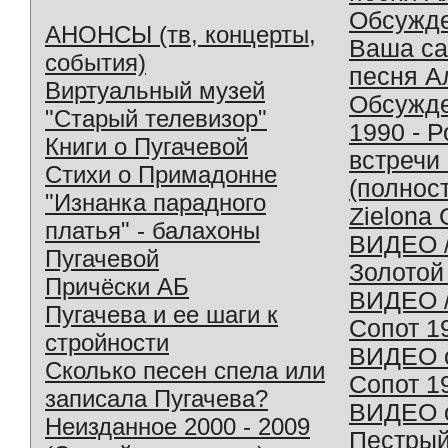
Обсужд
АНОНСЫ (тв, концерты,
Ваша с
события)
песня А
Виртуальный музей
Обсужд
"Старый телевизор"
1990 - 
Книги о Пугачевой
встречи
Стихи о Примадонне
(полнос
"Изнанка парадного
Zielona 
платья" - балахоны
ВИДЕО /
Пугачевой
Золотой
Причёски АБ
ВИДЕО /
Пугачева и ее шаги к
Сопот 1
стройности
ВИДЕО o
Сколько песен спела или
Сопот 1
записала Пугачева?
ВИДЕО o
Неизданное 2000 - 2009
Пестрый