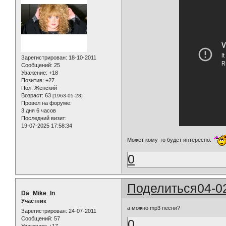
Зарегистрирован
: 18-10-2011
Сообщений:
25
Уважение:
+18
Позитив:
+27
Пол:
Женский
Возраст:
63
[1963-05-28]
Провел на форуме:
3 дня 6 часов
Последний визит:
19-07-2025 17:58:34
Может кому-то будет интересно.
0
Поделиться
04-0
Da_Mike_In
Участник
а можно mp3 песни?
Зарегистрирован
: 24-07-2011
Сообщений:
57
0
Уважение:
+17