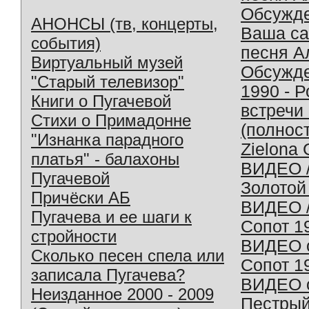
Обсужд
АНОНСЫ (тв, концерты,
Ваша с
события)
песня А
Виртуальный музей
Обсужд
"Старый телевизор"
1990 - 
Книги о Пугачевой
встречи
Стихи о Примадонне
(полнос
"Изнанка парадного
Zielona 
платья" - балахоны
ВИДЕО /
Пугачевой
Золотой
Причёски АБ
ВИДЕО /
Пугачева и ее шаги к
Сопот 1
стройности
ВИДЕО o
Сколько песен спела или
Сопот 1
записала Пугачева?
ВИДЕО o
Неизданное 2000 - 2009
Пестрый