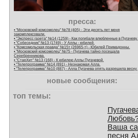
пресса:
• "Московский комсомолец" №78 (405) - Эти десять лет меня
закомплексовали.
• "Экспресс газета" №14 (1259) - Как погибали влюбленные в Пугачеву.
• "Собеседник" №13 (1749) - У Аллы - юбилей.
• "Комсомольская правда" №15т (26965-т) - Юбилей Примадонны.
• "Московский комсомолец" №75 - Пугачева тайно посещала
Серебренникова.
• "СтарХит" №13 (168) - К юбилею Аллы Пугачевой.
• "Телепрограмма" №14 (891) - Незнакомая Алла.
• "Телепрограмма" №10 (887) - Алла Пугачева опять разрешила весну.
новые сообщения:
топ темы:
Пугачев
Любовь
Ваша с
песня А