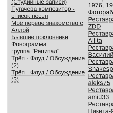
(Студийные записи)
1976, 1
Пугачева композитор -
Фотораб
список песен
Реставр
Моё первое знакомство с
ZDD
Аллой
Реставр
Бывшие поклонники
Allita
Фонограмма
Реставр
группа "Рецитал"
Василий
Трёп - Флуд / Обсуждение
Реставр
(2)
Shakesp
Трёп - Флуд / Обсуждение
Реставр
(3)
aleks75
Реставр
amid33
Реставр
Никита-