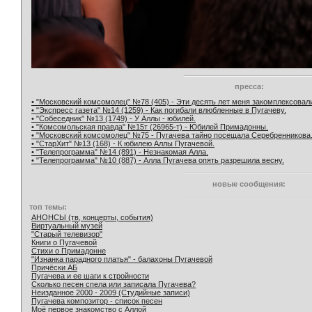
пресса:
• "Московский комсомолец" №78 (405) - Эти десять лет меня закомплексовал
• "Экспресс газета" №14 (1259) - Как погибали влюбленные в Пугачеву.
• "Собеседник" №13 (1749) - У Аллы - юбилей.
• "Комсомольская правда" №15т (26965-т) - Юбилей Примадонны.
• "Московский комсомолец" №75 - Пугачева тайно посещала Серебренникова
• "СтарХит" №13 (168) - К юбилею Аллы Пугачевой.
• "Телепрограмма" №14 (891) - Незнакомая Алла.
• "Телепрограмма" №10 (887) - Алла Пугачева опять разрешила весну.
новые сообщения:
топ темы:
АНОНСЫ (тв, концерты, события)
Виртуальный музей
"Старый телевизор"
Книги о Пугачевой
Стихи о Примадонне
"Изнанка парадного платья" - балахоны Пугачевой
Причёски АБ
Пугачева и ее шаги к стройности
Сколько песен спела или записала Пугачева?
Неизданное 2000 - 2009 (Студийные записи)
Пугачева композитор - список песен
Моё первое знакомство с Аллой