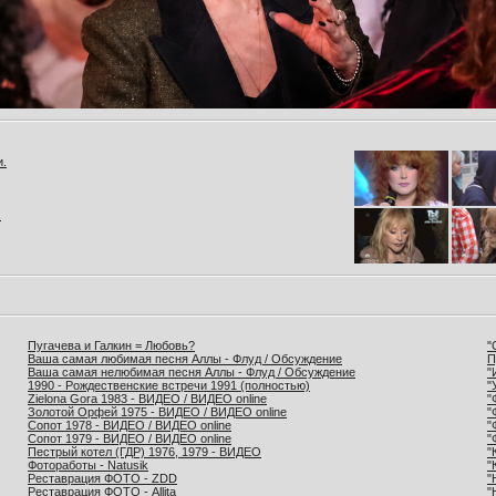
и.
.
Пугачева и Галкин = Любовь?
"
Ваша самая любимая песня Аллы - Флуд / Обсуждение
П
Ваша самая нелюбимая песня Аллы - Флуд / Обсуждение
"
1990 - Рождественские встречи 1991 (полностью)
"
Zielona Gora 1983 - ВИДЕО / ВИДЕО online
"
Золотой Орфей 1975 - ВИДЕО / ВИДЕО online
"
Сопот 1978 - ВИДЕО / ВИДЕО online
"
Сопот 1979 - ВИДЕО / ВИДЕО online
"
Пестрый котел (ГДР) 1976, 1979 - ВИДЕО
"
Фотоработы - Natusik
"
Реставрация ФОТО - ZDD
"
Реставрация ФОТО - Allita
"