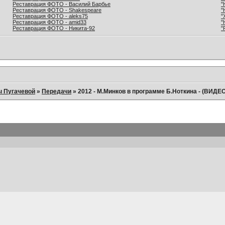
Реставрация ФОТО - Василий Барбье
"
Реставрация ФОТО - Shakespeare
"
Реставрация ФОТО - aleks75
"
Реставрация ФОТО - amid33
"
Реставрация ФОТО - Никита-92
"
ы Пугачевой
»
Передачи
»
2012 - М.Минков в программе Б.Ноткина - (ВИДЕО