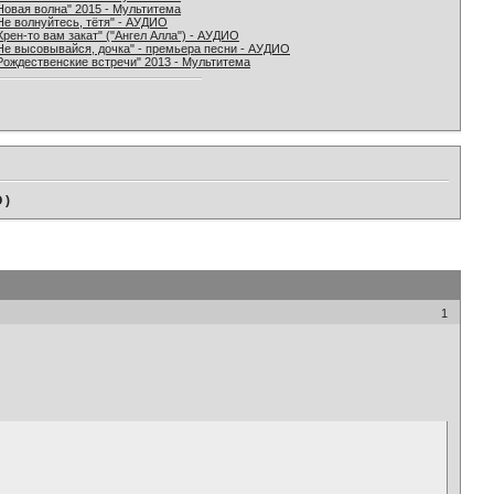
Новая волна" 2015 - Мультитема
Не волнуйтесь, тётя" - АУДИО
Хрен-то вам закат" ("Ангел Алла") - АУДИО
Не высовывайся, дочка" - премьера песни - АУДИО
Рождественские встречи" 2013 - Мультитема
 )
1