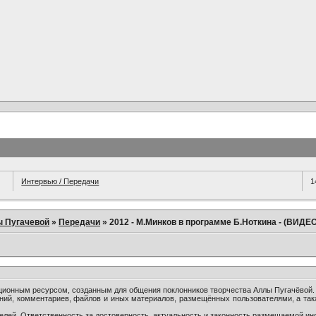
Интервью / Передачи
1
ы Пугачевой
»
Передачи
»
2012 - М.Минков в программе Б.Ноткина - (ВИДЕО
онным ресурсом, созданным для общения поклонников творчества Аллы Пугачёвой.
ний, комментариев, файлов и иных материалов, размещённых пользователями, а так
лей. Ответственность за достоверность, актуальность и законность размещаемой ин