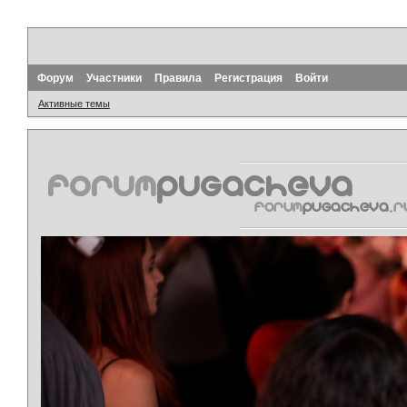
Форум
Участники
Правила
Регистрация
Войти
Активные темы