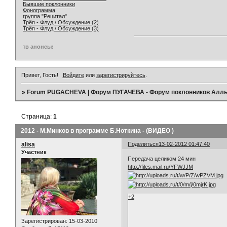
Бывшие поклонники
Фонограмма
группа "Рецитал"
Трёп - Флуд / Обсуждение (2)
Трёп - Флуд / Обсуждение (3)
тв анонсы:
Привет, Гость!
Войдите
или
зарегистрируйтесь
.
»
Forum PUGACHEVA | Форум ПУГАЧЕВА - Форум поклонников Алл
Страница:
1
2012 - М.Минков в программе Б.Ноткина - (ВИДЕО )
alisa
Поделиться
13-02-2012 01:47:40
Участник
Передача целиком 24 мин
http://files.mail.ru/YFWJJM
+2
Зарегистрирован
: 15-03-2010