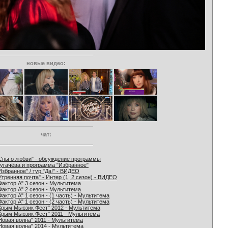
новые видео:
чат:
Сны о любви" - обсуждение программы
угачёва и программа "Избранное"
Избранное" / тур "Да!" - ВИДЕО
Утренняя почта" - Интер (1, 2 сезон) - ВИДЕО
Фактор А" 3 сезон - Мультитема
Фактор А" 2 сезон - Мультитема
Фактор А" 1 сезон - (1 часть) - Мультитема
Фактор А" 1 сезон - (2 часть) - Мультитема
Крым Мьюзик Фест" 2012 - Мультитема
Крым Мьюзик Фест" 2011 - Мультитема
Новая волна" 2011 - Мультитема
Новая волна" 2014 - Мультитема