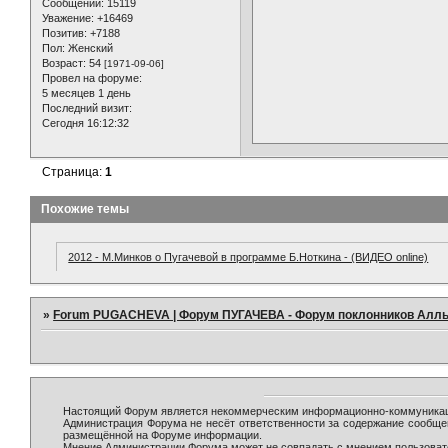
Сообщений:
15119
Уважение:
+16469
Позитив:
+7188
Пол:
Женский
Возраст:
54
[1971-09-06]
Провел на форуме:
5 месяцев 1 день
Последний визит:
Сегодня 16:12:32
Страница:
1
Похожие темы
2012 - М.Минков о Пугачевой в программе Б.Ноткина - (ВИДЕО online)
»
Forum PUGACHEVA | Форум ПУГАЧЕВА - Форум поклонников Алл
Настоящий Форум является некоммерческим информационно-коммуникаци
Администрация Форума не несёт ответственности за содержание сообще
размещённой на Форуме информации.
Мнение Администрации Форума может не совпадать с мнением пользовате