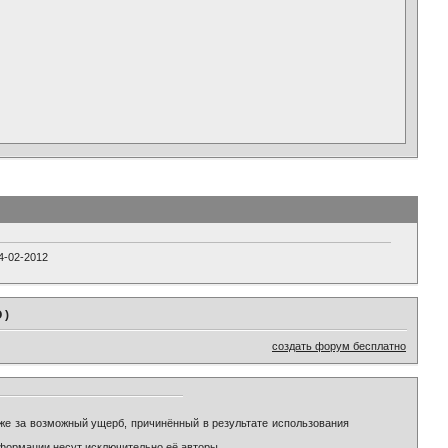
4-02-2012
 )
создать форум бесплатно
же за возможный ущерб, причинённый в результате использования
формации несут исключительно её авторы.