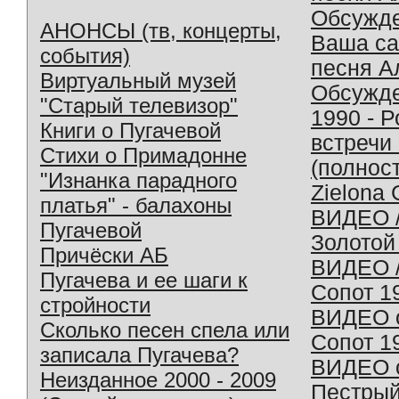
Обсужд
АНОНСЫ (тв, концерты,
Ваша с
события)
песня А
Виртуальный музей
Обсужд
"Старый телевизор"
1990 - 
Книги о Пугачевой
встречи
Стихи о Примадонне
(полнос
"Изнанка парадного
Zielona 
платья" - балахоны
ВИДЕО /
Пугачевой
Золотой
Причёски АБ
ВИДЕО /
Пугачева и ее шаги к
Сопот 1
стройности
ВИДЕО o
Сколько песен спела или
Сопот 1
записала Пугачева?
ВИДЕО o
Неизданное 2000 - 2009
Пестрый