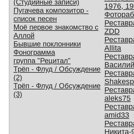
(Студийные записи)
1976, 1
Пугачева композитор -
Фотораб
список песен
Реставр
Моё первое знакомство с
ZDD
Аллой
Реставр
Бывшие поклонники
Allita
Фонограмма
Реставр
группа "Рецитал"
Василий
Трёп - Флуд / Обсуждение
Реставр
(2)
Shakesp
Трёп - Флуд / Обсуждение
Реставр
(3)
aleks75
Реставр
amid33
Реставр
Никита-