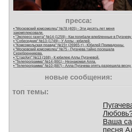
пресса:
• "Московский комсомолец" №78 (405) - Эти десять лет меня
закомплексовали.
• "Экспресс газета" №14 (1259) - Как погибали влюбленные в Пугачеву.
• "Собеседник" №13 (1749) - У Аллы - юбилей.
• "Комсомольская правда" №15т (26965-т) - Юбилей Примадонны.
• "Московский комсомолец" №75 - Пугачева тайно посещала
Серебренникова.
• "СтарХит" №13 (168) - К юбилею Аллы Пугачевой.
• "Телепрограмма" №14 (891) - Незнакомая Алла.
• "Телепрограмма" №10 (887) - Алла Пугачева опять разрешила весну.
новые сообщения:
топ темы:
Пугачев
Любовь
Ваша с
песня А