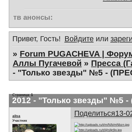
тв анонсы:
Привет, Гость!
Войдите
или
зарег
»
Forum PUGACHEVA | Форум
Аллы Пугачевой
»
Пресса (Г
- "Только звезды" №5 - (ПР
Страница:
1
2012 - "Только звезды" №5 -
Поделиться
13-0
alisa
Участник