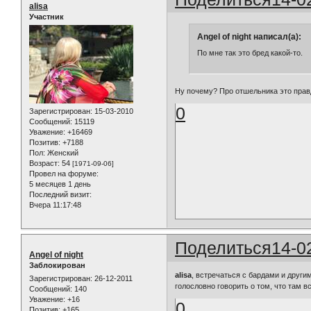
alisa
Участник
Angel of night написал(а):
По мне так это бред какой-то.
Ну почему? Про отшельника это правд
0
Зарегистрирован
: 15-03-2010
Сообщений:
15119
Уважение:
+16469
Позитив:
+7188
Пол:
Женский
Возраст:
54
[1971-09-06]
Провел на форуме:
5 месяцев 1 день
Последний визит:
Вчера 11:17:48
Поделиться
14-0
Angel of night
Заблокирован
alisa
, встречаться с бардами и други
Зарегистрирован
: 26-12-2011
голословно говорить о том, что там 
Сообщений:
140
Уважение:
+16
0
Позитив:
+165