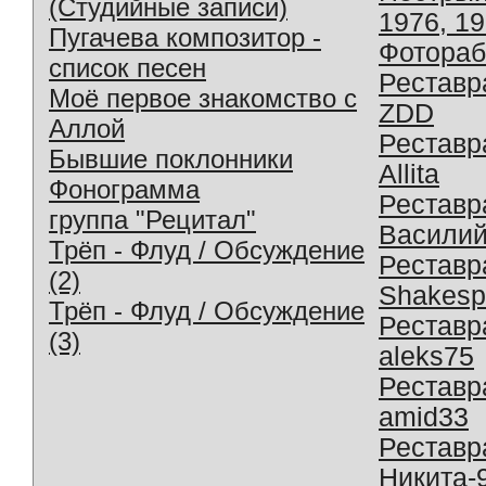
(Студийные записи)
1976, 1
Пугачева композитор -
Фотораб
список песен
Реставр
Моё первое знакомство с
ZDD
Аллой
Реставр
Бывшие поклонники
Allita
Фонограмма
Реставр
группа "Рецитал"
Василий
Трёп - Флуд / Обсуждение
Реставр
(2)
Shakesp
Трёп - Флуд / Обсуждение
Реставр
(3)
aleks75
Реставр
amid33
Реставр
Никита-