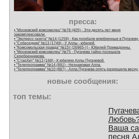
пресса:
• "Московский комсомолец" №78 (405) - Эти десять лет меня
закомплексовали.
• "Экспресс газета" №14 (1259) - Как погибали влюбленные в Пугачеву.
• "Собеседник" №13 (1749) - У Аллы - юбилей.
• "Комсомольская правда" №15т (26965-т) - Юбилей Примадонны.
• "Московский комсомолец" №75 - Пугачева тайно посещала
Серебренникова.
• "СтарХит" №13 (168) - К юбилею Аллы Пугачевой.
• "Телепрограмма" №14 (891) - Незнакомая Алла.
• "Телепрограмма" №10 (887) - Алла Пугачева опять разрешила весну.
новые сообщения:
топ темы:
Пугачев
Любовь
Ваша с
песня А