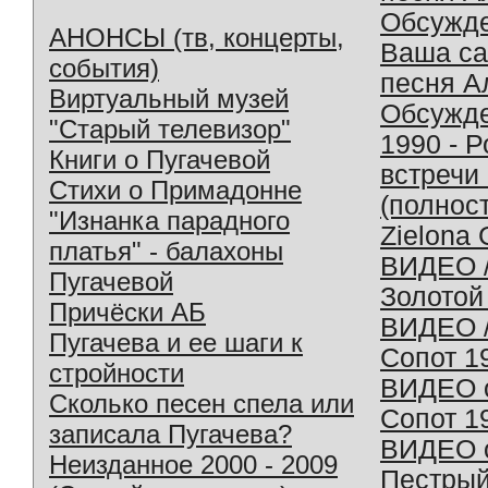
Обсужд
АНОНСЫ (тв, концерты,
Ваша с
события)
песня А
Виртуальный музей
Обсужд
"Старый телевизор"
1990 - 
Книги о Пугачевой
встречи
Стихи о Примадонне
(полнос
"Изнанка парадного
Zielona 
платья" - балахоны
ВИДЕО /
Пугачевой
Золотой
Причёски АБ
ВИДЕО /
Пугачева и ее шаги к
Сопот 1
стройности
ВИДЕО o
Сколько песен спела или
Сопот 1
записала Пугачева?
ВИДЕО o
Неизданное 2000 - 2009
Пестрый