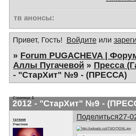
тв анонсы:
Привет, Гость!
Войдите
или
зарег
»
Forum PUGACHEVA | Форум
Аллы Пугачевой
»
Пресса (Г
- "СтарХит" №9 - (ПРЕССА)
Страница:
1
2012 - "СтарХит" №9 - (ПРЕС
Поделиться
27-0
татюня
Участник