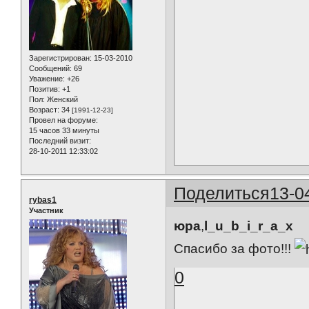
Зарегистрирован
: 15-03-2010
Сообщений:
69
Уважение:
+26
Позитив:
+1
Пол:
Женский
Возраст:
34
[1991-12-23]
Провел на форуме:
15 часов 33 минуты
Последний визит:
28-10-2011 12:33:02
Поделиться
13-0
rybas1
Участник
юра
,
l_u_b_i_r_a_x
Спасибо за фото!!!
0