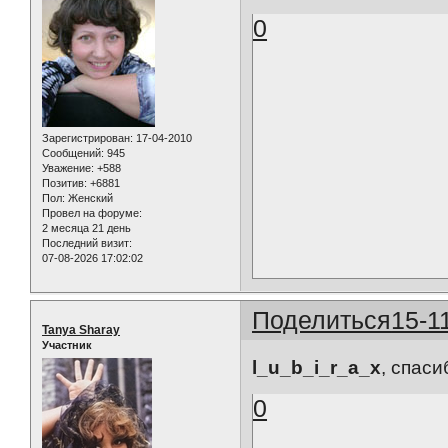
0
Зарегистрирован
: 17-04-2010
Сообщений:
945
Уважение:
+588
Позитив:
+6881
Пол:
Женский
Провел на форуме:
2 месяца 21 день
Последний визит:
07-08-2026 17:02:02
Поделиться
15-1
Tanya Sharay
Участник
l_u_b_i_r_a_x
, спаси
0