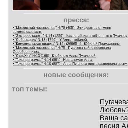
пресса:
• "Московский комсомолец" №78 (405) - Эти десять лет меня
закомплексовали.
• "Экспресс газета" №14 (1259) - Как погибали влюбленные в Пугачеву.
• "Собеседник" №13 (1749) - У Аллы - юбилей.
• "Комсомольская правда" №15т (26965-т) - Юбилей Примадонны.
• "Московский комсомолец" №75 - Пугачева тайно посещала
Серебренникова.
• "СтарХит" №13 (168) - К юбилею Аллы Пугачевой.
• "Телепрограмма" №14 (891) - Незнакомая Алла.
• "Телепрограмма" №10 (887) - Алла Пугачева опять разрешила весну.
новые сообщения:
топ темы:
Пугачев
Любовь
Ваша с
песня А