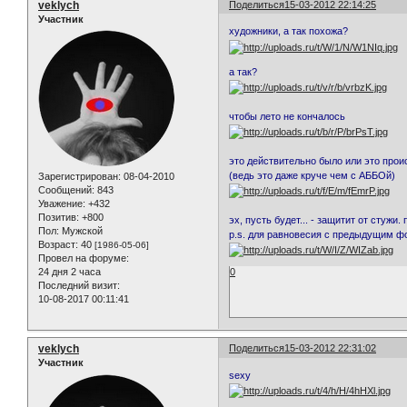
veklych
Поделиться
15-03-2012 22:14:25
Участник
художники, а так похожа?
а так?
чтобы лето не кончалось
это действительно было или это прои
(ведь это даже круче чем с АББОй)
Зарегистрирован
: 08-04-2010
Сообщений:
843
Уважение:
+432
Позитив:
+800
эх, пусть будет... - защитит от стужи. п
Пол:
Мужской
p.s. для равновесия с предыдущим ф
Возраст:
40
[1986-05-06]
Провел на форуме:
0
24 дня 2 часа
Последний визит:
10-08-2017 00:11:41
veklych
Поделиться
15-03-2012 22:31:02
Участник
sexy