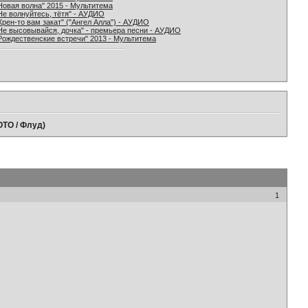
Новая волна" 2015 - Мультитема
Не волнуйтесь, тётя" - АУДИО
Хрен-то вам закат" ("Ангел Алла") - АУДИО
Не высовывайся, дочка" - премьера песни - АУДИО
Рождественские встречи" 2013 - Мультитема
ТО / Флуд)
1