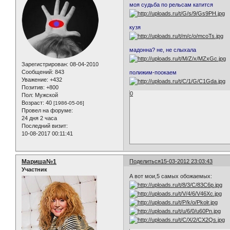
моя судьба по рельсам катится
кузя
мадонна? не, не слыхала
Зарегистрирован
: 08-04-2010
Сообщений:
843
полижим-поокаем
Уважение:
+432
Позитив:
+800
0
Пол:
Мужской
Возраст:
40
[1986-05-06]
Провел на форуме:
24 дня 2 часа
Последний визит:
10-08-2017 00:11:41
Мариша№1
Поделиться
15-03-2012 23:03:43
Участник
А вот мои,5 самых обожаемых: