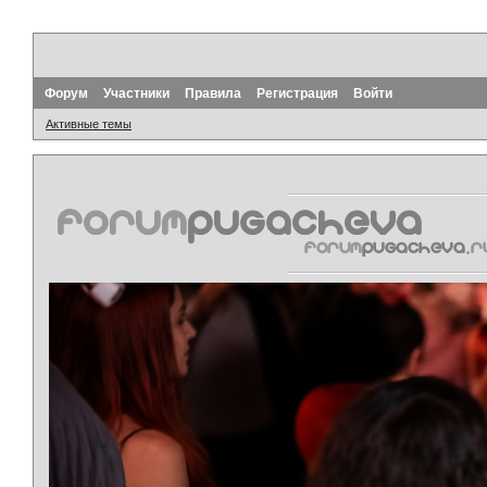
Форум
Участники
Правила
Регистрация
Войти
Активные темы