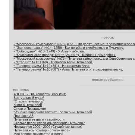
пресса:
• "Московский комсомолец" №78 (405) - Эти десять лет меня закомплексовал
• "Экспресс газета" №14 (1259) - Как погибали влюбленные в Пугачеву.
• "Собеседник" №13 (1749) - У Аллы - юбилей.
• "Комсомольская правда" №15т (26965-т) - Юбилей Примадонны.
• "Московский комсомолец" №75 - Пугачева тайно посещала Серебренникова
• "СтарХит" №13 (168) - К юбилею Аллы Пугачевой.
• "Телепрограмма" №14 (891) - Незнакомая Алла.
• "Телепрограмма" №10 (887) - Алла Пугачева опять разрешила весну.
новые сообщения:
топ темы:
АНОНСЫ (тв, концерты, события)
Виртуальный музей
"Старый телевизор"
Книги о Пугачевой
Стихи о Примадонне
"Изнанка парадного платья" - балахоны Пугачевой
Причёски АБ
Пугачева и ее шаги к стройности
Сколько песен спела или записала Пугачева?
Неизданное 2000 - 2009 (Студийные записи)
Пугачева композитор - список песен
Моё первое знакомство с Аллой