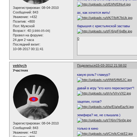
Зарегистрирован
: 08-04-2010
Сообщений:
843
ах, как хочется жить!
Уважение:
+432
Позитив:
+800
барышня с кристьянской заставы
Пол:
Мужской
Возраст:
40
[1986-05-06]
Провел на форуме:
0
24 дня 2 часа
Последний визит:
10-08-2017 00:11:41
veklych
Поделиться
15-03-2012 21:58:02
Участник
какую роль? гламур?
давай в игру "кто кого пересмотрит"!
зацепин, готов?
земфира? не, не слышала )
Зарегистрирован
: 08-04-2010
Сообщений:
843
только в кино
Уважение:
+432