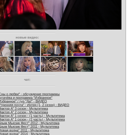
новые видео:
чат:
Сны о любви" - обсуждение программы
угачёва и программа "Избранное"
Избранное" / тур "Да!" - ВИДЕО
Утренняя почта" - Интер (1, 2 сезон) - ВИДЕО
Фактор А" 3 сезон - Мультитема
Фактор А" 2 сезон - Мультитема
Фактор А" 1 сезон - (1 часть) - Мультитема
Фактор А" 1 сезон - (2 часть) - Мультитема
Крым Мьюзик Фест" 2012 - Мультитема
Крым Мьюзик Фест" 2011 - Мультитема
Новая волна" 2011 - Мультитема
Новая волна" 2014 - Мультитема