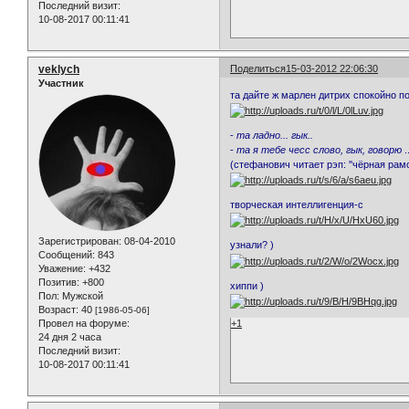
Последний визит:
10-08-2017 00:11:41
veklych
Поделиться
15-03-2012 22:06:30
Участник
та дайте ж марлен дитрих спокойно п
-
та ладно... гык..
-
та я тебе чесс слово, гык, говорю
.
(стефанович читает рэп: ''чёрная рамо
творческая интеллигенция-с
Зарегистрирован
: 08-04-2010
узнали? )
Сообщений:
843
Уважение:
+432
Позитив:
+800
хиппи )
Пол:
Мужской
Возраст:
40
[1986-05-06]
+1
Провел на форуме:
24 дня 2 часа
Последний визит:
10-08-2017 00:11:41