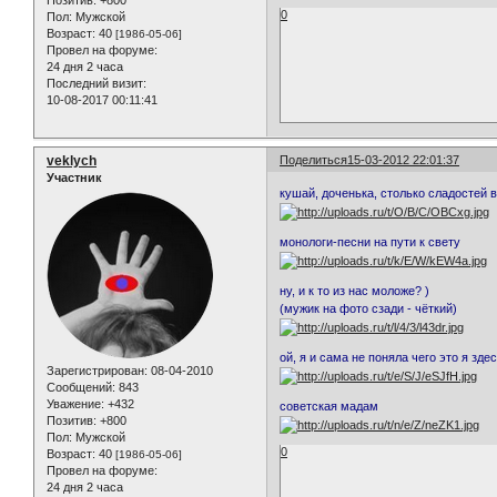
Позитив:
+800
0
Пол:
Мужской
Возраст:
40
[1986-05-06]
Провел на форуме:
24 дня 2 часа
Последний визит:
10-08-2017 00:11:41
veklych
Поделиться
15-03-2012 22:01:37
Участник
кушай, доченька, столько сладостей 
монологи-песни на пути к свету
ну, и к то из нас моложе? )
(мужик на фото сзади - чёткий)
ой, я и сама не поняла чего это я зде
Зарегистрирован
: 08-04-2010
Сообщений:
843
Уважение:
+432
советская мадам
Позитив:
+800
Пол:
Мужской
0
Возраст:
40
[1986-05-06]
Провел на форуме:
24 дня 2 часа