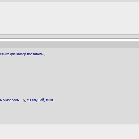
всяких для камер поставили )
сь оказалась.. ну, ты слушай, миш..