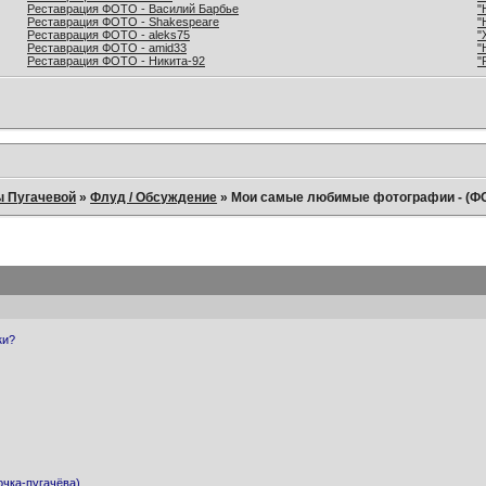
Реставрация ФОТО - Василий Барбье
"
Реставрация ФОТО - Shakespeare
"
Реставрация ФОТО - aleks75
"
Реставрация ФОТО - amid33
"
Реставрация ФОТО - Никита-92
"
ы Пугачевой
»
Флуд / Обсуждение
»
Мои самые любимые фотографии - (ФО
ки?
очка-пугачёва)