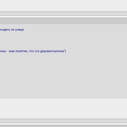
оходить по улице
.
чка - знак понятие, что это документалочка'')