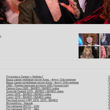
и.
.
Пугачева и Галкин = Любовь?
"
Ваша самая любимая песня Аллы - Флуд / Обсуждение
П
Ваша самая нелюбимая песня Аллы - Флуд / Обсуждение
"
1990 - Рождественские встречи 1991 (полностью)
"
Zielona Gora 1983 - ВИДЕО / ВИДЕО online
"
Золотой Орфей 1975 - ВИДЕО / ВИДЕО online
"
Сопот 1978 - ВИДЕО / ВИДЕО online
"
Сопот 1979 - ВИДЕО / ВИДЕО online
"
Пестрый котел (ГДР) 1976, 1979 - ВИДЕО
"
Фотоработы - Natusik
"
Реставрация ФОТО - ZDD
"
Реставрация ФОТО - Allita
"