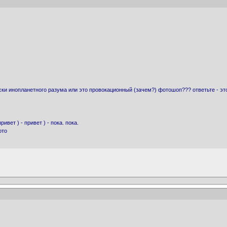
ски инопланетного разума или это провокационный (зачем?) фотошоп??? ответьте - эт
ривет ) - привет ) - пока. пока.
ото