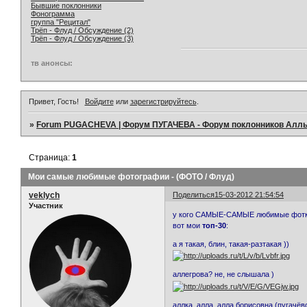
Бывшие поклонники
Фонограмма
группа "Рецитал"
Трёп - Флуд / Обсуждение (2)
Трёп - Флуд / Обсуждение (3)
тв анонсы:
Привет, Гость!
Войдите
или
зарегистрируйтесь
.
»
Forum PUGACHEVA | Форум ПУГАЧЕВА - Форум поклонников Алл
Страница:
1
Мои самые любимые фотографии - (ФОТО / Флуд)
veklych
Поделиться
15-03-2012 21:54:54
Участник
у кого САМЫЕ-САМЫЕ любимые фот
вот мои
топ-30
:
а я такая, блин, такая-разтакая ))
аллегрова? не, не слышала )
аллка, алла, алла борисовна (пугачёв