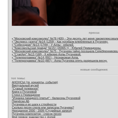
пресса:
• "Московский комсомолец" №78 (405) - Эти десять лет меня закомплексовал
• "Экспресс газета" №14 (1259) - Как погибали влюбленные в Пугачеву.
• "Собеседник" №13 (1749) - У Аллы - юбилей.
• "Комсомольская правда" №15т (26965-т) - Юбилей Примадонны.
• "Московский комсомолец" №75 - Пугачева тайно посещала Серебренникова
• "СтарХит" №13 (168) - К юбилею Аллы Пугачевой.
• "Телепрограмма" №14 (891) - Незнакомая Алла.
• "Телепрограмма" №10 (887) - Алла Пугачева опять разрешила весну.
новые сообщения:
топ темы:
АНОНСЫ (тв, концерты, события)
Виртуальный музей
"Старый телевизор"
Книги о Пугачевой
Стихи о Примадонне
"Изнанка парадного платья" - балахоны Пугачевой
Причёски АБ
Пугачева и ее шаги к стройности
Сколько песен спела или записала Пугачева?
Неизданное 2000 - 2009 (Студийные записи)
Пугачева композитор - список песен
Моё первое знакомство с Аллой