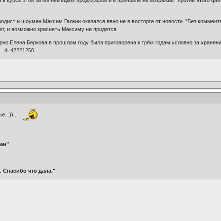
в курсе этой затеи немецких продюсеров и в принципе не возражает против этого фил
одист и шоумен Максим Галкин оказался явно не в восторге от новости. "Без коммент
ат, и возможно краснеть Максиму не придется.
рно Елена Беркова в прошлом году была приговорена к трём годам условно за хранени
n … d=42221250
...))...
ган"
 Спасибо что дала."