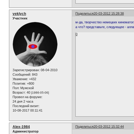
veklych
Поделиться
20-03-2012 15:28:38
Участник
м-да, творчество немецких кинемато
а что? представьте, следующее - алла 
0
Зарегистрирован
: 08-04-2010
Сообщений:
843
Уважение:
+432
Позитив:
+800
Пол:
Мужской
Возраст:
40
[1986-05-06]
Провел на форуме:
24 дня 2 часа
Последний визит:
10-08-2017 00:11:41
Alex-1984
Поделиться
20-03-2012 15:32:44
Администратор