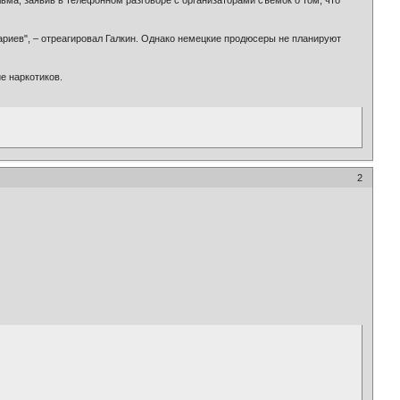
ьма, заявив в телефонном разговоре с организаторами съемок о том, что
ариев", – отреагировал Галкин. Однако немецкие продюсеры не планируют
е наркотиков.
2