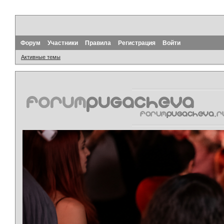
Форум
Участники
Правила
Регистрация
Войти
Активные темы