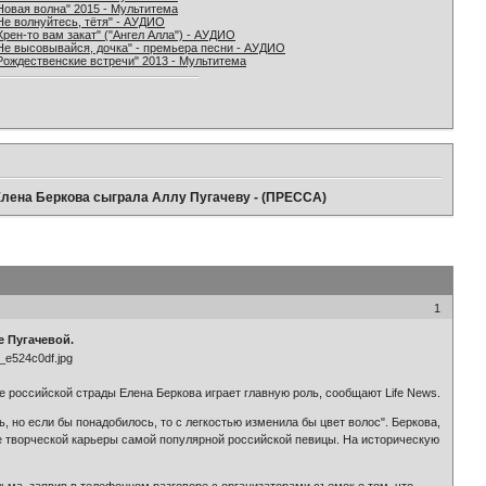
Новая волна" 2015 - Мультитема
Не волнуйтесь, тётя" - АУДИО
Хрен-то вам закат" ("Ангел Алла") - АУДИО
Не высовывайся, дочка" - премьера песни - АУДИО
Рождественские встречи" 2013 - Мультитема
Елена Беркова сыграла Аллу Пугачеву - (ПРЕССА)
1
е Пугачевой.
российской страды Елена Беркова играет главную роль, сообщают Life News.
 но если бы понадобилось, то с легкостью изменила бы цвет волос". Беркова,
е творческой карьеры самой популярной российской певицы. На историческую