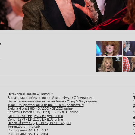
и.
.
Пугачева и Галкин = Любовь?
"
Ваша самая любимая песня Аллы - Флуд / Обсуждение
П
Ваша самая нелюбимая песня Аллы - Флуд / Обсуждение
"
1990 - Рождественские встречи 1991 (полностью)
"
Zielona Gora 1983 - ВИДЕО / ВИДЕО online
"
Золотой Орфей 1975 - ВИДЕО / ВИДЕО online
"
Сопот 1978 - ВИДЕО / ВИДЕО online
"
Сопот 1979 - ВИДЕО / ВИДЕО online
"
Пестрый котел (ГДР) 1976, 1979 - ВИДЕО
"
Фотоработы - Natusik
"
Реставрация ФОТО - ZDD
"
Реставрация ФОТО - Allita
"