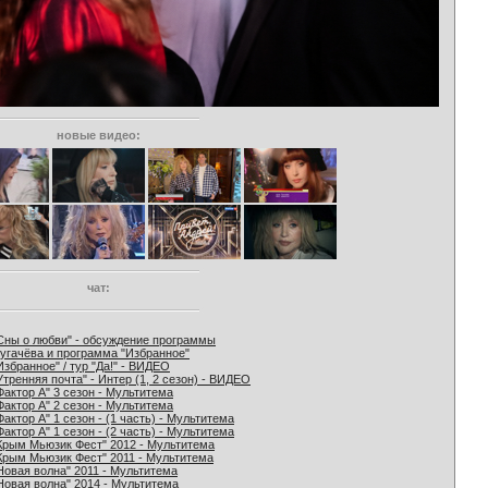
новые видео:
чат:
Сны о любви" - обсуждение программы
угачёва и программа "Избранное"
Избранное" / тур "Да!" - ВИДЕО
Утренняя почта" - Интер (1, 2 сезон) - ВИДЕО
Фактор А" 3 сезон - Мультитема
Фактор А" 2 сезон - Мультитема
Фактор А" 1 сезон - (1 часть) - Мультитема
Фактор А" 1 сезон - (2 часть) - Мультитема
Крым Мьюзик Фест" 2012 - Мультитема
Крым Мьюзик Фест" 2011 - Мультитема
Новая волна" 2011 - Мультитема
Новая волна" 2014 - Мультитема