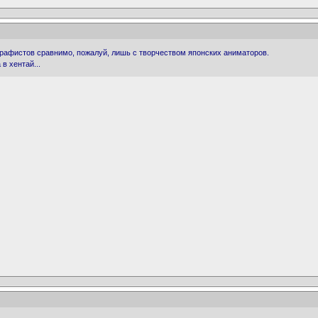
графистов сравнимо, пожалуй, лишь с творчеством японских аниматоров.
в хентай...