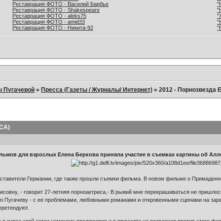
Реставрация ФОТО - Василий Барбье
"
Реставрация ФОТО - Shakespeare
"
Реставрация ФОТО - aleks75
"
Реставрация ФОТО - amid33
"
Реставрация ФОТО - Никита-92
"
ы Пугачевой
»
Пресса (Газеты / Журналы/ Интернет)
»
2012 - Порнозвезда 
ССА)
льмов для взрослых Елена Беркова приняла участие в съемках картины об Алл
тавители Германии, где также прошли съемки фильма. В новом фильме о Примадонне 
совну, - говорит 27-летняя порноактриса,- В рыжий мне перекрашиваться не пришлось,
ю Пугачеву - с ее проблемами, любовными романами и откровенными сценами на зар
претендуют.