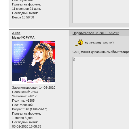
Пол:
Мужской
Провел на форуме:
11 месяцев 21 день
Последний визит:
Вчера 13:58:38
Allita
Поделиться
20-03-2012 15:02:15
Муза ФОРУМА
ну звездец просто )
Саш, может добавишь смайлиг
facep
0
Зарегистрирован
: 14-03-2010
Сообщений:
2353
Уважение:
+1817
Позитив:
+1305
Пол:
Женский
Возраст:
40
[1986-06-10]
Провел на форуме:
1 месяц 3 дня
Последний визит:
03-01-2020 16:08:33