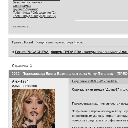
Бывшие поклонники
Фонограмма
группа "Рецитал"
Трёп - Флуд / Обсуждение (2)
Трёп - Флуд / Обсуждение (3)
тв анонсы:
Привет, Гость!
Войдите
или
зарегистрируйтесь
.
»
Forum PUGACHEVA | Форум ПУГАЧЕВА - Форум поклонников Алл
Страница:
1
2012 - Порнозвезда Елена Беркова сыграла Аллу Пугачеву - (ПРЕ
Alex-1984
Поделиться
20-03-2012 14:46:45
Администратор
Скандальная звезда "Дома-2" и фи
Продюсерами картины являются предс
"В фильме я играю молодую Аллу Бори
по некоторым данным, играет молоду
точность создатели этого фильма не 