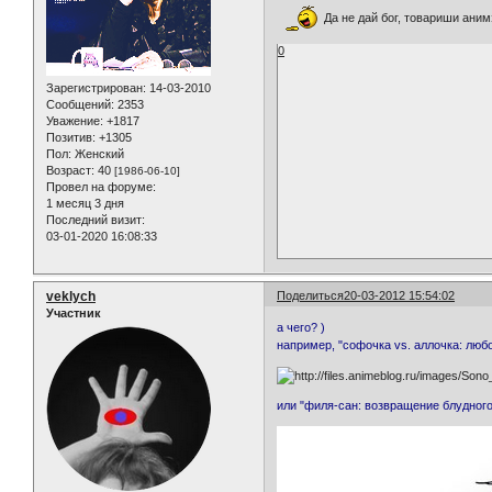
Да не дай бог, товариши ани
0
Зарегистрирован
: 14-03-2010
Сообщений:
2353
Уважение:
+1817
Позитив:
+1305
Пол:
Женский
Возраст:
40
[1986-06-10]
Провел на форуме:
1 месяц 3 дня
Последний визит:
03-01-2020 16:08:33
veklych
Поделиться
20-03-2012 15:54:02
Участник
а чего? )
например, "софочка vs. аллочка: любо
или "филя-сан: возвращение блудного