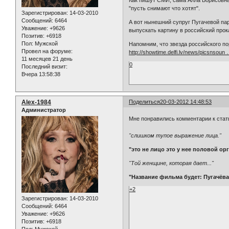
Как пишут СМИ, сама Алла Борисовна 
"пусть снимают что хотят".
Зарегистрирован
: 14-03-2010
Сообщений:
6464
А вот нынешний супруг Пугачевой пар
Уважение:
+9626
выпускать картину в российский прок
Позитив:
+6918
Пол:
Мужской
Напомним, что звезда российского по
Провел на форуме:
http://showtime.delfi.lv/news/picsnsou
11 месяцев 21 день
0
Последний визит:
Вчера 13:58:38
Alex-1984
Поделиться
20-03-2012 14:48:53
Администратор
Мне понравились комментарии к статье
"слишком тупое выражение лица."
"это не лицо это у нее половой ор
"Той женщине, которая дает..."
"Название фильма будет: Пугачёва.
+2
Зарегистрирован
: 14-03-2010
Сообщений:
6464
Уважение:
+9626
Позитив:
+6918