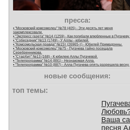
пресса:
• "Московский комсомолец" №78 (405) - Эти десять лет меня
закомплексовали.
• "Экспресс газета" №14 (1259) - Как погибали влюбленные в Пугачеву.
• "Собеседник" №13 (1749) - У Аллы - юбилей.
• "Комсомольская правда" №15т (26965-т) - Юбилей Примадонны.
• "Московский комсомолец" №75 - Пугачева тайно посещала
Серебренникова.
• "СтарХит" №13 (168) - К юбилею Аллы Пугачевой.
• "Телепрограмма" №14 (891) - Незнакомая Алла.
• "Телепрограмма" №10 (887) - Алла Пугачева опять разрешила весну.
новые сообщения:
топ темы:
Пугачев
Любовь
Ваша с
песня А