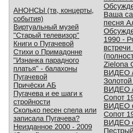
Обсужд
АНОНСЫ (тв, концерты,
Ваша с
события)
песня А
Виртуальный музей
Обсужд
"Старый телевизор"
1990 - 
Книги о Пугачевой
встречи
Стихи о Примадонне
(полнос
"Изнанка парадного
Zielona 
платья" - балахоны
ВИДЕО /
Пугачевой
Золотой
Причёски АБ
ВИДЕО /
Пугачева и ее шаги к
Сопот 1
стройности
ВИДЕО o
Сколько песен спела или
Сопот 1
записала Пугачева?
ВИДЕО o
Неизданное 2000 - 2009
Пестрый