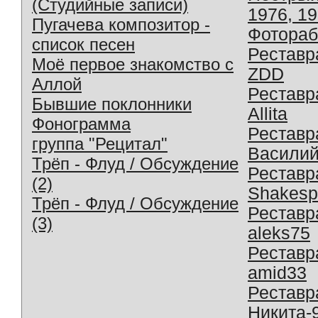
(Студийные записи)
1976, 1
Пугачева композитор -
Фотораб
список песен
Реставр
Моё первое знакомство с
ZDD
Аллой
Реставр
Бывшие поклонники
Allita
Фонограмма
Реставр
группа "Рецитал"
Василий
Трёп - Флуд / Обсуждение
Реставр
(2)
Shakesp
Трёп - Флуд / Обсуждение
Реставр
(3)
aleks75
Реставр
amid33
Реставр
Никита-