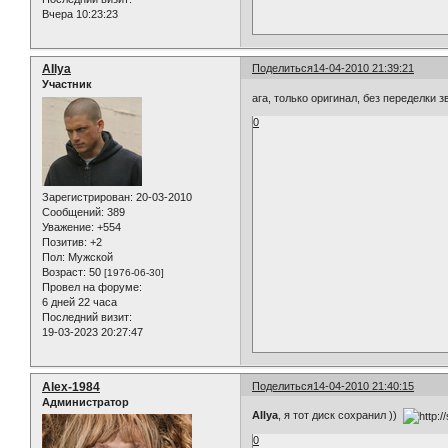
Вчера 10:23:23
AIlya
Поделиться
14-04-2010 21:39:21
Участник
ага, только оригинал, без переделки з
0
Зарегистрирован
: 20-03-2010
Сообщений:
389
Уважение:
+554
Позитив:
+2
Пол:
Мужской
Возраст:
50
[1976-06-30]
Провел на форуме:
6 дней 22 часа
Последний визит:
19-03-2023 20:27:47
Alex-1984
Поделиться
14-04-2010 21:40:15
Администратор
AIlya
, я тот диск сохранил ))
0