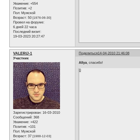
Уважение:
+554
Позитив:
+2
Пол:
Мужской
Возраст:
50
[1976-06-30]
Провел на форуме:
6 дней 22 часа
Последний визит:
19-03-2023 20:27:47
VALERIJ-1
Поделиться
14-04-2010 21:46:08
Участник
AIlya
, спасибо!
0
Зарегистрирован
: 16-03-2010
Сообщений:
368
Уважение:
+422
Позитив:
+101
Пол:
Мужской
Возраст:
37
[1988-12-03]