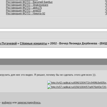
Реставрация ФОТО - Василий Барбье
"
Реставрация ФОТО - Shakespeare
"
Реставрация ФОТО - aleks75
"
Реставрация ФОТО - amid33
"
Реставрация ФОТО - Никита-92
"
ы Пугачевой
»
Сборные концерты
»
2002 - Вечер Леонида Дербенева - (ВИ
рузить для нее это видео. Я решил, почему бы не сделать этого для всех ))).
 -
войдите
или
зарегистрируйтесь
.