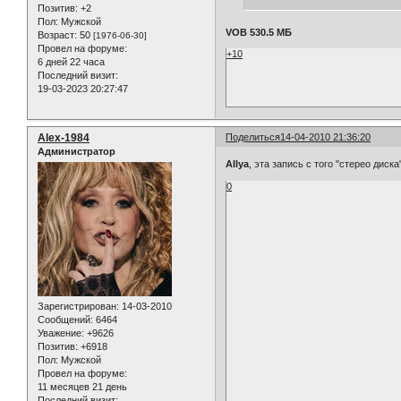
Позитив:
+2
Пол:
Мужской
VOB 530.5 МБ
Возраст:
50
[1976-06-30]
Провел на форуме:
+10
6 дней 22 часа
Последний визит:
19-03-2023 20:27:47
Alex-1984
Поделиться
14-04-2010 21:36:20
Администратор
AIlya
, эта запись с того "стерео диск
0
Зарегистрирован
: 14-03-2010
Сообщений:
6464
Уважение:
+9626
Позитив:
+6918
Пол:
Мужской
Провел на форуме:
11 месяцев 21 день
Последний визит: