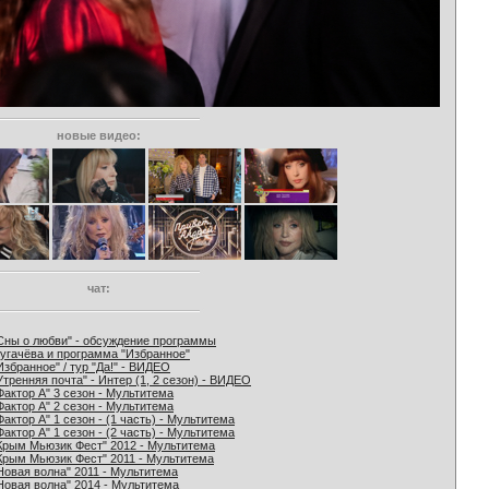
новые видео:
чат:
Сны о любви" - обсуждение программы
угачёва и программа "Избранное"
Избранное" / тур "Да!" - ВИДЕО
Утренняя почта" - Интер (1, 2 сезон) - ВИДЕО
Фактор А" 3 сезон - Мультитема
Фактор А" 2 сезон - Мультитема
Фактор А" 1 сезон - (1 часть) - Мультитема
Фактор А" 1 сезон - (2 часть) - Мультитема
Крым Мьюзик Фест" 2012 - Мультитема
Крым Мьюзик Фест" 2011 - Мультитема
Новая волна" 2011 - Мультитема
Новая волна" 2014 - Мультитема