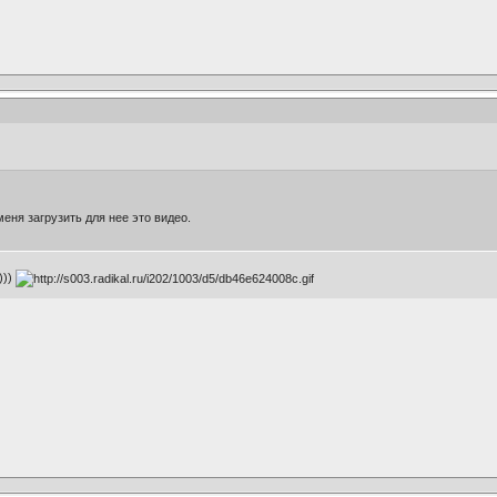
еня загрузить для нее это видео.
)))