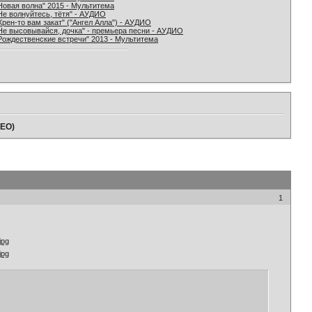
Новая волна" 2015 - Мультитема
Не волнуйтесь, тётя" - АУДИО
Хрен-то вам закат" ("Ангел Алла") - АУДИО
Не высовывайся, дочка" - премьера песни - АУДИО
Рождественские встречи" 2013 - Мультитема
ДЕО)
1