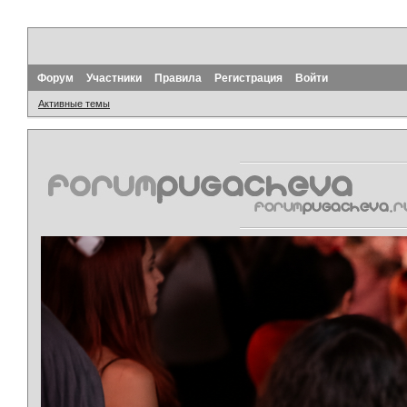
Форум
Участники
Правила
Регистрация
Войти
Активные темы