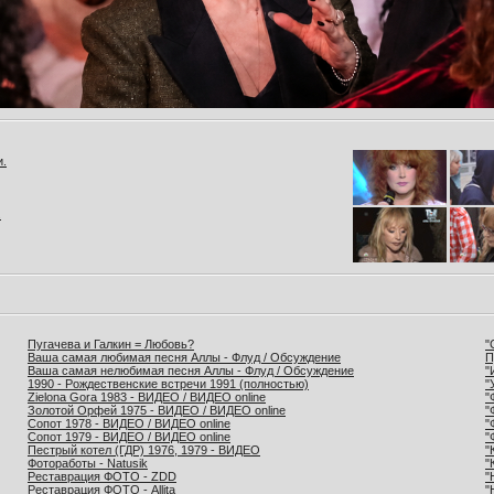
и.
.
Пугачева и Галкин = Любовь?
"
Ваша самая любимая песня Аллы - Флуд / Обсуждение
П
Ваша самая нелюбимая песня Аллы - Флуд / Обсуждение
"
1990 - Рождественские встречи 1991 (полностью)
"
Zielona Gora 1983 - ВИДЕО / ВИДЕО online
"
Золотой Орфей 1975 - ВИДЕО / ВИДЕО online
"
Сопот 1978 - ВИДЕО / ВИДЕО online
"
Сопот 1979 - ВИДЕО / ВИДЕО online
"
Пестрый котел (ГДР) 1976, 1979 - ВИДЕО
"
Фотоработы - Natusik
"
Реставрация ФОТО - ZDD
"
Реставрация ФОТО - Allita
"