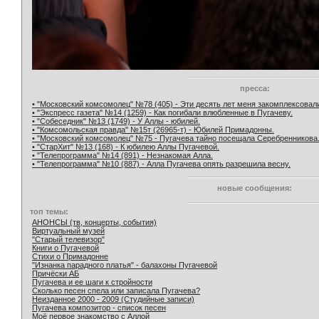
пресса:
• "Московский комсомолец" №78 (405) - Эти десять лет меня закомплексовал
• "Экспресс газета" №14 (1259) - Как погибали влюбленные в Пугачеву.
• "Собеседник" №13 (1749) - У Аллы - юбилей.
• "Комсомольская правда" №15т (26965-т) - Юбилей Примадонны.
• "Московский комсомолец" №75 - Пугачева тайно посещала Серебренникова
• "СтарХит" №13 (168) - К юбилею Аллы Пугачевой.
• "Телепрограмма" №14 (891) - Незнакомая Алла.
• "Телепрограмма" №10 (887) - Алла Пугачева опять разрешила весну.
новые сообщения:
топ темы:
АНОНСЫ (тв, концерты, события)
Виртуальный музей
"Старый телевизор"
Книги о Пугачевой
Стихи о Примадонне
"Изнанка парадного платья" - балахоны Пугачевой
Причёски АБ
Пугачева и ее шаги к стройности
Сколько песен спела или записала Пугачева?
Неизданное 2000 - 2009 (Студийные записи)
Пугачева композитор - список песен
Моё первое знакомство с Аллой