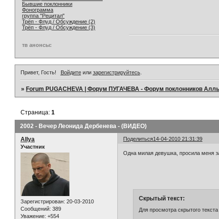
Бывшие поклонники
Фонограмма
группа "Рецитал"
Трёп - Флуд / Обсуждение (2)
Трёп - Флуд / Обсуждение (3)
тв анонсы:
Привет, Гость!
Войдите
или
зарегистрируйтесь
.
»
Forum PUGACHEVA | Форум ПУГАЧЕВА - Форум поклонников Алл
Страница:
1
2002 - Вечер Леонида Дербенева - (ВИДЕО)
AIlya
Поделиться
14-04-2010 21:31:39
Участник
Одна милая девушка, просила меня заг
Скрытый текст:
Зарегистрирован
: 20-03-2010
Сообщений:
389
Для просмотра скрытого текста
Уважение:
+554