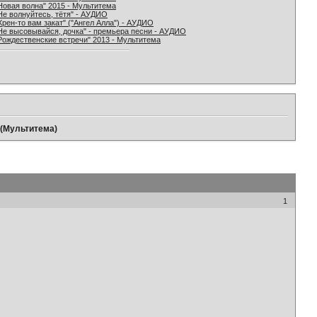
Новая волна" 2015 - Мультитема
Не волнуйтесь, тётя" - АУДИО
Хрен-то вам закат" ("Ангел Алла") - АУДИО
Не высовывайся, дочка" - премьера песни - АУДИО
Рождественские встречи" 2013 - Мультитема
 (Мультитема)
1