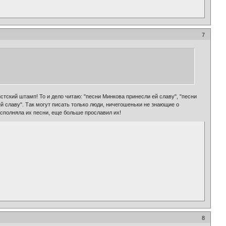
7
тский штамп! То и дело читаю: "песни Минкова принесли ей славу", "песни
ей славу". Так могут писать только люди, ничегошеньки не знающие о
исполняла их песни, еще больше прославил их!
8