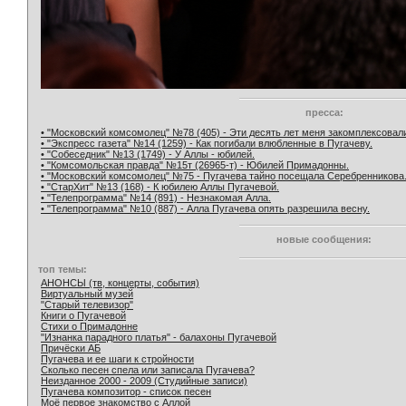
пресса:
• "Московский комсомолец" №78 (405) - Эти десять лет меня закомплексовал
• "Экспресс газета" №14 (1259) - Как погибали влюбленные в Пугачеву.
• "Собеседник" №13 (1749) - У Аллы - юбилей.
• "Комсомольская правда" №15т (26965-т) - Юбилей Примадонны.
• "Московский комсомолец" №75 - Пугачева тайно посещала Серебренникова
• "СтарХит" №13 (168) - К юбилею Аллы Пугачевой.
• "Телепрограмма" №14 (891) - Незнакомая Алла.
• "Телепрограмма" №10 (887) - Алла Пугачева опять разрешила весну.
новые сообщения:
топ темы:
АНОНСЫ (тв, концерты, события)
Виртуальный музей
"Старый телевизор"
Книги о Пугачевой
Стихи о Примадонне
"Изнанка парадного платья" - балахоны Пугачевой
Причёски АБ
Пугачева и ее шаги к стройности
Сколько песен спела или записала Пугачева?
Неизданное 2000 - 2009 (Студийные записи)
Пугачева композитор - список песен
Моё первое знакомство с Аллой