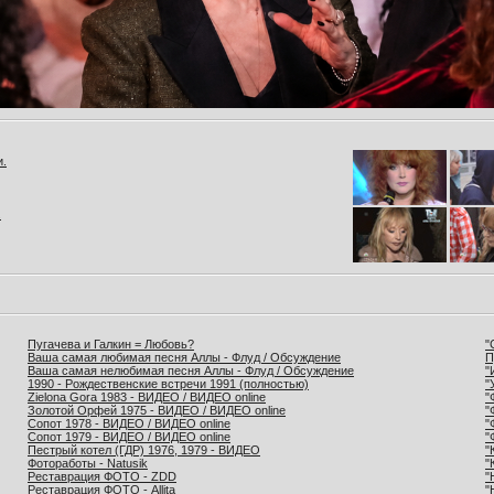
и.
.
Пугачева и Галкин = Любовь?
"
Ваша самая любимая песня Аллы - Флуд / Обсуждение
П
Ваша самая нелюбимая песня Аллы - Флуд / Обсуждение
"
1990 - Рождественские встречи 1991 (полностью)
"
Zielona Gora 1983 - ВИДЕО / ВИДЕО online
"
Золотой Орфей 1975 - ВИДЕО / ВИДЕО online
"
Сопот 1978 - ВИДЕО / ВИДЕО online
"
Сопот 1979 - ВИДЕО / ВИДЕО online
"
Пестрый котел (ГДР) 1976, 1979 - ВИДЕО
"
Фотоработы - Natusik
"
Реставрация ФОТО - ZDD
"
Реставрация ФОТО - Allita
"