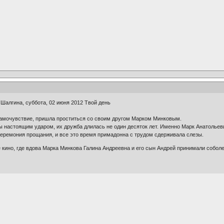
Шалгина, суббота, 02 июня 2012 Твой день
самочувствие, пришла проститься со своим другом Марком Минковым.
ы настоящим ударом, их дружба длилась не один десяток лет. Именно Марк Анатолье
церемония прощания, и все это время примадонна с трудом сдерживала слезы.
 кино, где вдова Марка Минкова Галина Андреевна и его сын Андрей принимали собол
.