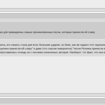
ал для примадонны самые проникновенные песни, которые принесли ей славу.
ча, его смерть стала для всех большим ударом, но боже, как же надоел этот журналис
ацепина принесли ей славу" и даже (что совсем невероятно) "песни Резника принесли 
 прославилась отнюдь не с песнями означенных авторов. Наоборот: тот факт, что она 