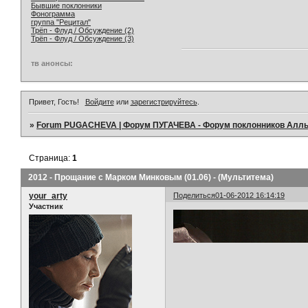
Бывшие поклонники
Фонограмма
группа "Рецитал"
Трёп - Флуд / Обсуждение (2)
Трёп - Флуд / Обсуждение (3)
тв анонсы:
Привет, Гость!
Войдите
или
зарегистрируйтесь
.
»
Forum PUGACHEVA | Форум ПУГАЧЕВА - Форум поклонников Алл
Страница:
1
2012 - Прощание с Марком Минковым (01.06) - (Мультитема)
your_arty
Поделиться
01-06-2012 16:14:19
Участник