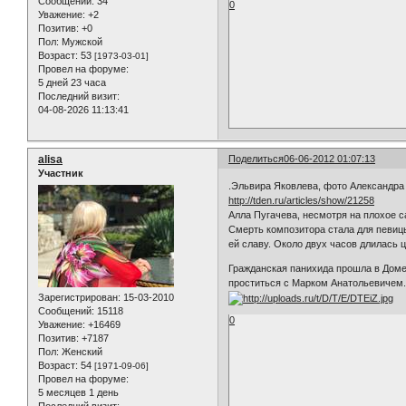
Сообщений:
34
0
Уважение:
+2
Позитив:
+0
Пол:
Мужской
Возраст:
53
[1973-03-01]
Провел на форуме:
5 дней 23 часа
Последний визит:
04-08-2026 11:13:41
alisa
Поделиться
06-06-2012 01:07:13
Участник
.Эльвира Яковлева, фото Александра 
http://tden.ru/articles/show/21258
Алла Пугачева, несмотря на плохое 
Смерть композитора стала для певиц
ей славу. Около двух часов длилась 
Гражданская панихида прошла в Доме
проститься с Марком Анатольевичем
Зарегистрирован
: 15-03-2010
Сообщений:
15118
0
Уважение:
+16469
Позитив:
+7187
Пол:
Женский
Возраст:
54
[1971-09-06]
Провел на форуме:
5 месяцев 1 день
Последний визит: