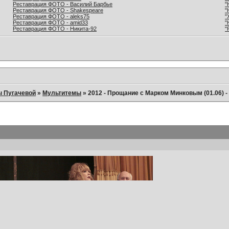
Реставрация ФОТО - Василий Барбье
"
Реставрация ФОТО - Shakespeare
"
Реставрация ФОТО - aleks75
"
Реставрация ФОТО - amid33
"
Реставрация ФОТО - Никита-92
"
ы Пугачевой
»
Мультитемы
»
2012 - Прощание с Марком Минковым (01.06) -