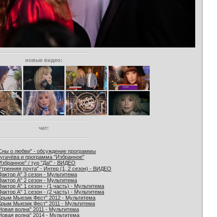
новые видео:
чат:
Сны о любви" - обсуждение программы
угачёва и программа "Избранное"
Избранное" / тур "Да!" - ВИДЕО
Утренняя почта" - Интер (1, 2 сезон) - ВИДЕО
Фактор А" 3 сезон - Мультитема
Фактор А" 2 сезон - Мультитема
Фактор А" 1 сезон - (1 часть) - Мультитема
Фактор А" 1 сезон - (2 часть) - Мультитема
Крым Мьюзик Фест" 2012 - Мультитема
Крым Мьюзик Фест" 2011 - Мультитема
Новая волна" 2011 - Мультитема
Новая волна" 2014 - Мультитема