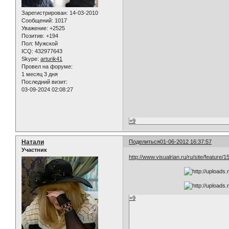
Зарегистрирован
: 14-03-2010
Сообщений:
1017
Уважение:
+2525
Позитив:
+194
Пол:
Мужской
ICQ:
432977643
Skype:
arturik41
Провел на форуме:
1 месяц 3 дня
Последний визит:
03-09-2024 02:08:27
+9
Натали
Поделиться
01-06-2012 16:37:57
Участник
http://www.visualrian.ru/ru/site/feature/
+9