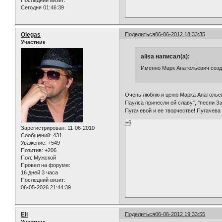
Сегодня 01:46:39
Olegas
Поделиться
06-06-2012 18:33:35
Участник
alisa написал(а):
Именно Марк Анатольевич созд
Очень люблю и ценю Марка Анатольеви
Паулса принесли ей славу", "песни З
Пугачевой и ее творчестве! Пугачева
+6
Зарегистрирован
: 11-06-2010
Сообщений:
431
Уважение:
+549
Позитив:
+206
Пол:
Мужской
Провел на форуме:
16 дней 3 часа
Последний визит:
06-05-2026 21:44:39
Eli
Поделиться
06-06-2012 19:33:55
Участник