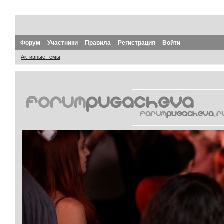
Форум
Участники
Правила
Регистрация
Войти
Активные темы