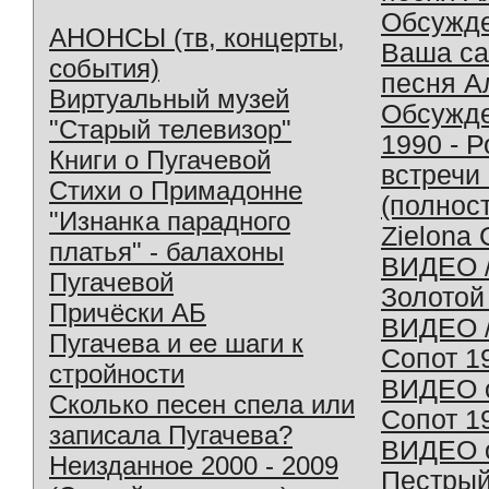
Обсужд
АНОНСЫ (тв, концерты,
Ваша с
события)
песня А
Виртуальный музей
Обсужд
"Старый телевизор"
1990 - 
Книги о Пугачевой
встречи
Стихи о Примадонне
(полнос
"Изнанка парадного
Zielona 
платья" - балахоны
ВИДЕО /
Пугачевой
Золотой
Причёски АБ
ВИДЕО /
Пугачева и ее шаги к
Сопот 1
стройности
ВИДЕО o
Сколько песен спела или
Сопот 1
записала Пугачева?
ВИДЕО o
Неизданное 2000 - 2009
Пестрый