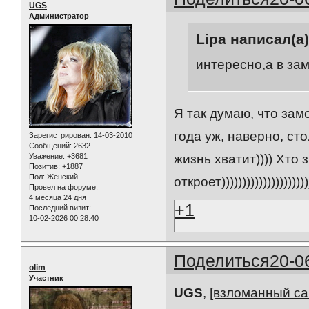
UGS
Администратор
Lipa написал(а)
интересно,а в зам
Я так думаю, что зам
года уж, наверно, ст
Зарегистрирован
: 14-03-2010
Сообщений:
2632
Уважение:
+3681
жизнь хватит)))) Хто
Позитив:
+1887
Пол:
Женский
откроет)))))))))))))))))))))
Провел на форуме:
4 месяца 24 дня
+1
Последний визит:
10-02-2026 00:28:40
Поделиться
20-0
olim
Участник
UGS
,
[взломанный са