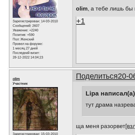
olim
, а тебе лишь бы 
+1
Зарегистрирован
: 14-03-2010
Сообщений:
2607
Уважение:
+2240
Позитив:
+590
Пол:
Женский
Провел на форуме:
1 месяц 27 дней
Последний визит:
28-12-2022 14:04:23
Поделиться
20-0
olim
Участник
Lipa написал(а)
тут драма назрева
ща меня разорвет
[вз
Зарегистрирован
: 15-03-2010