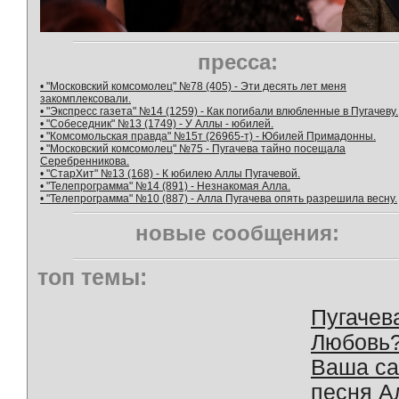
пресса:
• "Московский комсомолец" №78 (405) - Эти десять лет меня
закомплексовали.
• "Экспресс газета" №14 (1259) - Как погибали влюбленные в Пугачеву.
• "Собеседник" №13 (1749) - У Аллы - юбилей.
• "Комсомольская правда" №15т (26965-т) - Юбилей Примадонны.
• "Московский комсомолец" №75 - Пугачева тайно посещала
Серебренникова.
• "СтарХит" №13 (168) - К юбилею Аллы Пугачевой.
• "Телепрограмма" №14 (891) - Незнакомая Алла.
• "Телепрограмма" №10 (887) - Алла Пугачева опять разрешила весну.
новые сообщения:
топ темы:
Пугачев
Любовь
Ваша с
песня А