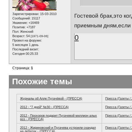
Зарегистрирован
: 15-03-2010
Гостевой брак,это ко
Сообщений:
15117
Уважение:
+16469
приемным дням,если
Позитив:
+7187
Пол:
Женский
0
Возраст:
54
[1971-09-06]
Провел на форуме:
5 месяцев 1 день
Последний визит:
Сегодня 00:25:33
Страница:
1
Похожие темы
Журналы об Алле Пугачёвой - (ПРЕССА)
Пресса (Газеты /
2012 - "7 дней" №30 - (ПРЕССА)
Пресса (Газеты /
2012 - Прохоров подарит Пугачевой миллион алых
Пресса (Газеты /
роз - (ПРЕССА)
2012 - Жириновский и Пугачева устроили скандал
Пресса (Газеты /
на дебатах - (ПРЕССА)