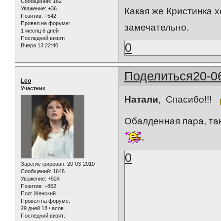
Сообщений:
162
Уважение:
+36
Какая же Кристинка 
Позитив:
+542
Провел на форуме:
замечательно.
1 месяц 6 дней
Последний визит:
0
Вчера 13:22:40
Поделиться
20-0
Leo
Участник
Натали
, Спасибо!!!
Обалденная пара, та
0
Зарегистрирован
: 20-03-2010
Сообщений:
1648
Уважение:
+524
Позитив:
+862
Пол:
Женский
Провел на форуме:
29 дней 18 часов
Последний визит: