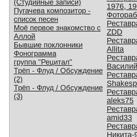
(Студийные записи)
1976, 1
Пугачева композитор -
Фотораб
список песен
Реставр
Моё первое знакомство с
ZDD
Аллой
Реставр
Бывшие поклонники
Allita
Фонограмма
Реставр
группа "Рецитал"
Василий
Трёп - Флуд / Обсуждение
Реставр
(2)
Shakesp
Трёп - Флуд / Обсуждение
Реставр
(3)
aleks75
Реставр
amid33
Реставр
Никита-