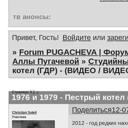
тв анонсы:
Привет, Гость!
Войдите
или
зарег
»
Forum PUGACHEVA | Форум
Аллы Пугачевой
»
Студийны
котел (ГДР) - (ВИДЕО / ВИДЕО
Страница:
1
2
»
1976 и 1979 - Пестрый котел 
Поделиться
12-0
Christian Soleil
Участник
2012 - год редких нахо