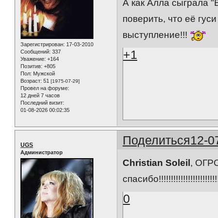
А как Алла сыграла "
поверить, что её гус
выступление!!!
Зарегистрирован
: 17-03-2010
+1
Сообщений:
337
Уважение:
+164
Позитив:
+805
Пол:
Мужской
Возраст:
51
[1975-07-29]
Провел на форуме:
12 дней 7 часов
Последний визит:
01-08-2026 00:02:35
Поделиться
12-0
UGS
Администратор
Christian Soleil
, ОГ
спасибо!!!!!!!!!!!!!!!!!!!!!!!!!
0