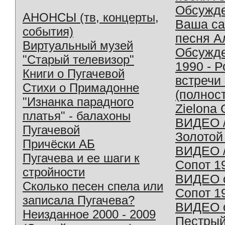
Обсужд
АНОНСЫ (тв, концерты,
Ваша с
события)
песня А
Виртуальный музей
Обсужд
"Старый телевизор"
1990 - 
Книги о Пугачевой
встречи
Стихи о Примадонне
(полнос
"Изнанка парадного
Zielona 
платья" - балахоны
ВИДЕО /
Пугачевой
Золотой
Причёски АБ
ВИДЕО /
Пугачева и ее шаги к
Сопот 1
стройности
ВИДЕО o
Сколько песен спела или
Сопот 1
записала Пугачева?
ВИДЕО o
Неизданное 2000 - 2009
Пестрый