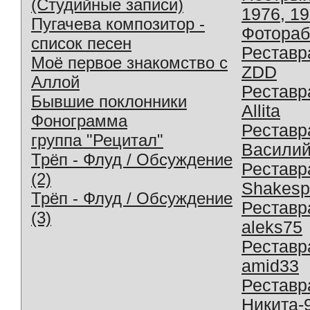
(Студийные записи)
1976, 1
Пугачева композитор -
Фотораб
список песен
Реставр
Моё первое знакомство с
ZDD
Аллой
Реставр
Бывшие поклонники
Allita
Фонограмма
Реставр
группа "Рецитал"
Василий
Трёп - Флуд / Обсуждение
Реставр
(2)
Shakesp
Трёп - Флуд / Обсуждение
Реставр
(3)
aleks75
Реставр
amid33
Реставр
Никита-