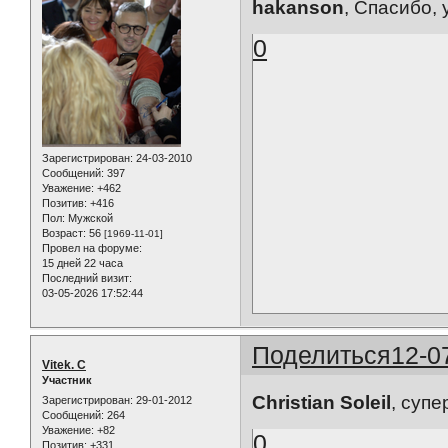
hakanson
, Спасибо,
0
Зарегистрирован
: 24-03-2010
Сообщений:
397
Уважение:
+462
Позитив:
+416
Пол:
Мужской
Возраст:
56
[1969-11-01]
Провел на форуме:
15 дней 22 часа
Последний визит:
03-05-2026 17:52:44
Поделиться
12-0
Vitek. C
Участник
Christian Soleil
, суп
Зарегистрирован
: 29-01-2012
Сообщений:
264
Уважение:
+82
0
Позитив:
+331