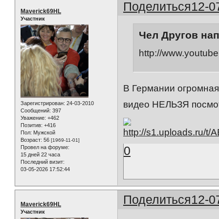
Поделиться
12-0
Maverick69HL
Участник
Чел Другов нап
http://www.youtu
В Германии огромная
видео НЕЛЬЗЯ посмо
Зарегистрирован
: 24-03-2010
Сообщений:
397
Уважение:
+462
Позитив:
+416
Пол:
Мужской
Возраст:
56
[1969-11-01]
0
Провел на форуме:
15 дней 22 часа
Последний визит:
03-05-2026 17:52:44
Поделиться
12-0
Maverick69HL
Участник