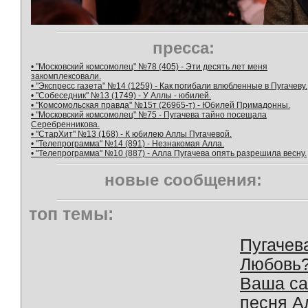
пресса:
• "Московский комсомолец" №78 (405) - Эти десять лет меня
закомплексовали.
• "Экспресс газета" №14 (1259) - Как погибали влюбленные в Пугачеву.
• "Собеседник" №13 (1749) - У Аллы - юбилей.
• "Комсомольская правда" №15т (26965-т) - Юбилей Примадонны.
• "Московский комсомолец" №75 - Пугачева тайно посещала
Серебренникова.
• "СтарХит" №13 (168) - К юбилею Аллы Пугачевой.
• "Телепрограмма" №14 (891) - Незнакомая Алла.
• "Телепрограмма" №10 (887) - Алла Пугачева опять разрешила весну.
новые сообщения:
топ темы:
Пугачев
Любовь
Ваша с
песня А