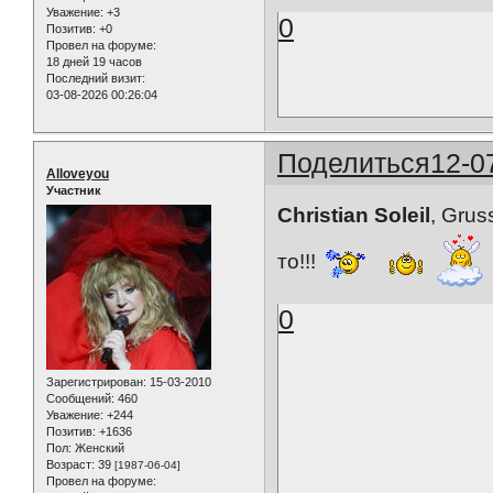
Уважение:
+3
0
Позитив:
+0
Провел на форуме:
18 дней 19 часов
Последний визит:
03-08-2026 00:26:04
Поделиться
12-0
Alloveyou
Участник
Christian Soleil
, Gru
то!!!
0
Зарегистрирован
: 15-03-2010
Сообщений:
460
Уважение:
+244
Позитив:
+1636
Пол:
Женский
Возраст:
39
[1987-06-04]
Провел на форуме: