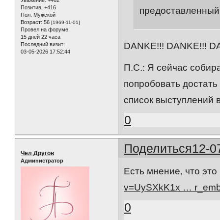
Уважение:
+462
Позитив:
+416
предоставленный
Пол:
Мужской
Возраст:
56
[1969-11-01]
Провел на форуме:
15 дней 22 часа
DANKE!!! DANKE!!! DA
Последний визит:
03-05-2026 17:52:44
П.С.: Я сейчас собир
попробовать достать 
список выступлений 
0
Поделиться
12-0
Чел Другов
Администратор
Есть мнение, что это
v=UySXkK1x … r_em
0