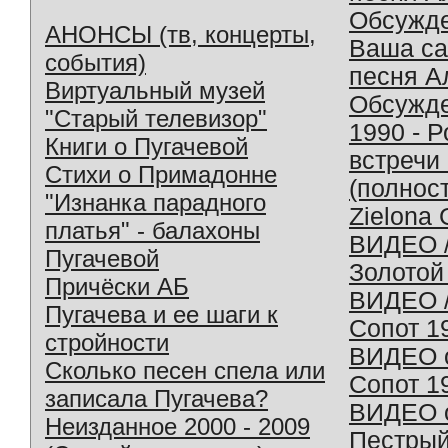
Обсужд
АНОНСЫ (тв, концерты,
Ваша с
события)
песня А
Виртуальный музей
Обсужд
"Старый телевизор"
1990 - 
Книги о Пугачевой
встречи
Стихи о Примадонне
(полнос
"Изнанка парадного
Zielona 
платья" - балахоны
ВИДЕО /
Пугачевой
Золотой
Причёски АБ
ВИДЕО /
Пугачева и ее шаги к
Сопот 1
стройности
ВИДЕО o
Сколько песен спела или
Сопот 1
записала Пугачева?
ВИДЕО o
Неизданное 2000 - 2009
Пестрый