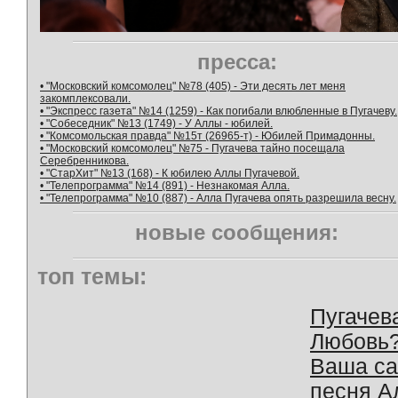
пресса:
• "Московский комсомолец" №78 (405) - Эти десять лет меня
закомплексовали.
• "Экспресс газета" №14 (1259) - Как погибали влюбленные в Пугачеву.
• "Собеседник" №13 (1749) - У Аллы - юбилей.
• "Комсомольская правда" №15т (26965-т) - Юбилей Примадонны.
• "Московский комсомолец" №75 - Пугачева тайно посещала
Серебренникова.
• "СтарХит" №13 (168) - К юбилею Аллы Пугачевой.
• "Телепрограмма" №14 (891) - Незнакомая Алла.
• "Телепрограмма" №10 (887) - Алла Пугачева опять разрешила весну.
новые сообщения:
топ темы:
Пугачев
Любовь
Ваша с
песня А