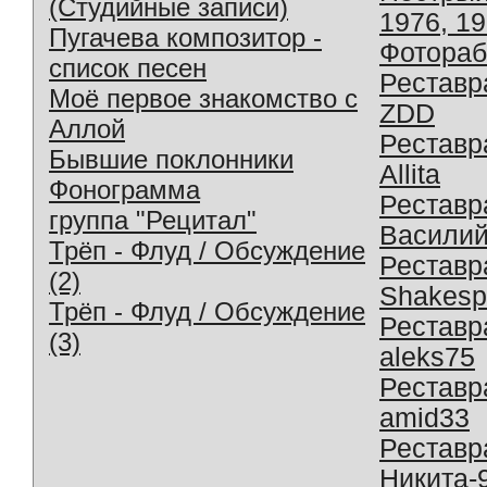
(Студийные записи)
1976, 1
Пугачева композитор -
Фотораб
список песен
Реставр
Моё первое знакомство с
ZDD
Аллой
Реставр
Бывшие поклонники
Allita
Фонограмма
Реставр
группа "Рецитал"
Василий
Трёп - Флуд / Обсуждение
Реставр
(2)
Shakesp
Трёп - Флуд / Обсуждение
Реставр
(3)
aleks75
Реставр
amid33
Реставр
Никита-