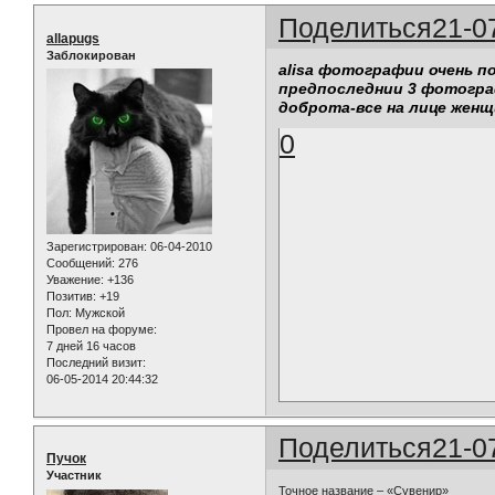
Поделиться
21-0
allapugs
Заблокирован
alisa фотографии очень п
предпоследнии 3 фотогра
доброта-все на лице женщ
0
Зарегистрирован
: 06-04-2010
Сообщений:
276
Уважение:
+136
Позитив:
+19
Пол:
Мужской
Провел на форуме:
7 дней 16 часов
Последний визит:
06-05-2014 20:44:32
Поделиться
21-0
Пучок
Участник
Точное название – «Сувенир»