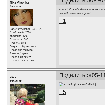
Поделиться
04-0
Nika-Viktoriya
Участник
Алиса!!! Спасибо большое, Алла крас
такой Великой м и родной!!!
+1
Зарегистрирован
: 23-03-2011
Сообщений:
1726
Уважение:
+290
Позитив:
+1685
Пол:
Женский
Возраст:
48
[1978-01-13]
Провел на форуме:
1 месяц 1 день
Последний визит:
31-07-2026 13:46:20
Поделиться
05-1
alisa
Участник
+5