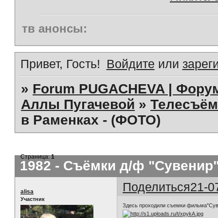
тв анонсы:
Привет, Гость!
Войдите
или
зарег
»
Forum PUGACHEVA | Форум
Аллы Пугачевой
»
Телесъём
в Раменках - (ФОТО)
Страница:
1
1982 - Съёмки д/ф "Сувенир"
Поделиться
21-0
alisa
Участник
Здесь проходили съемки фильма"Суве