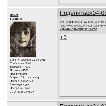
Поделиться
04-0
Пучок
Участник
Это не Вешняки, а Раменки. 16-этажн
https://www.google.com.ua/maps/@55.6
w598kRabQ!2e0!7i13312!8i6656
+3
Зарегистрирован
: 12-06-2011
Сообщений:
3649
Уважение:
+7732
Позитив:
+1580
Пол:
Мужской
Возраст:
33
[1993-04-01]
Провел на форуме:
5 месяцев 4 дня
Последний визит:
21-06-2026 22:05:19