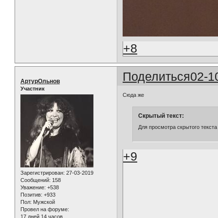
+8
Поделиться
02-1
АртурОльнов
Участник
Сюда же
Скрытый текст:
Для просмотра скрытого текста
+9
Зарегистрирован
: 27-03-2019
Сообщений:
158
Уважение:
+538
Позитив:
+933
Пол:
Мужской
Провел на форуме:
17 дней 14 часов