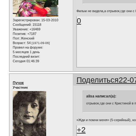
Фильм не видела,а отрывок,где они с К
0
Зарегистрирован
: 15-03-2010
Сообщений:
15118
Уважение:
+16469
Позитив:
+7187
Пол:
Женский
Возраст:
54
[1971-09-06]
Провел на форуме:
5 месяцев 1 день
Последний визит:
Сегодня 01:46:39
Поделиться
22-0
Пучок
Участник
alisa написал(а):
отрывок,где они с Кристиной в п
«Жди и помни меня» (5-серийный), ко
+2