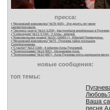
пресса:
• "Московский комсомолец" №78 (405) - Эти десять лет меня
закомплексовали.
• "Экспресс газета" №14 (1259) - Как погибали влюбленные в Пугачеву.
• "Собеседник" №13 (1749) - У Аллы - юбилей.
• "Комсомольская правда" №15т (26965-т) - Юбилей Примадонны.
• "Московский комсомолец" №75 - Пугачева тайно посещала
Серебренникова.
• "СтарХит" №13 (168) - К юбилею Аллы Пугачевой.
• "Телепрограмма" №14 (891) - Незнакомая Алла.
• "Телепрограмма" №10 (887) - Алла Пугачева опять разрешила весну.
новые сообщения:
топ темы:
Пугачев
Любовь
Ваша с
песня А