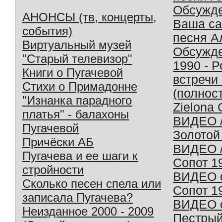
Обсужд
АНОНСЫ (тв, концерты,
Ваша с
события)
песня А
Виртуальный музей
Обсужд
"Старый телевизор"
1990 - 
Книги о Пугачевой
встречи
Стихи о Примадонне
(полнос
"Изнанка парадного
Zielona 
платья" - балахоны
ВИДЕО /
Пугачевой
Золотой
Причёски АБ
ВИДЕО /
Пугачева и ее шаги к
Сопот 1
стройности
ВИДЕО o
Сколько песен спела или
Сопот 1
записала Пугачева?
ВИДЕО o
Неизданное 2000 - 2009
Пестрый