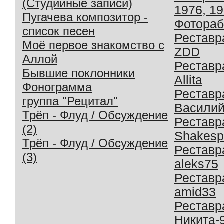
(Студийные записи)
1976, 1
Пугачева композитор -
Фотораб
список песен
Реставр
Моё первое знакомство с
ZDD
Аллой
Реставр
Бывшие поклонники
Allita
Фонограмма
Реставр
группа "Рецитал"
Василий
Трёп - Флуд / Обсуждение
Реставр
(2)
Shakesp
Трёп - Флуд / Обсуждение
Реставр
(3)
aleks75
Реставр
amid33
Реставр
Никита-