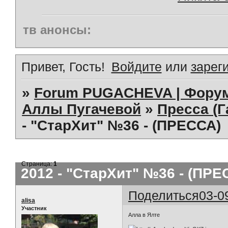
тв анонсы:
Привет, Гость!
Войдите
или
зарег
»
Forum PUGACHEVA | Форум
Аллы Пугачевой
»
Пресса (Г
- "СтарХит" №36 - (ПРЕССА)
Страница:
1
2012 - "СтарХит" №36 - (ПРЕ
Поделиться
03-0
alisa
Участник
Алла в Ялте