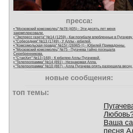
пресса:
• "Московский комсомолец" №78 (405) - Эти десять лет меня
закомплексовали.
• "Экспресс газета" №14 (1259) - Как погибали влюбленные в Пугачеву.
• "Собеседник" №13 (1749) - У Аллы - юбилей.
• "Комсомольская правда" №15т (26965-т) - Юбилей Примадонны.
• "Московский комсомолец" №75 - Пугачева тайно посещала
Серебренникова.
• "СтарХит" №13 (168) - К юбилею Аллы Пугачевой.
• "Телепрограмма" №14 (891) - Незнакомая Алла.
• "Телепрограмма" №10 (887) - Алла Пугачева опять разрешила весну.
новые сообщения:
топ темы:
Пугачев
Любовь
Ваша с
песня А