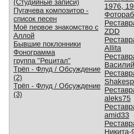
(Студийные записи)
1976, 1
Пугачева композитор -
Фотораб
список песен
Реставр
Моё первое знакомство с
ZDD
Аллой
Реставр
Бывшие поклонники
Allita
Фонограмма
Реставр
группа "Рецитал"
Василий
Трёп - Флуд / Обсуждение
Реставр
(2)
Shakesp
Трёп - Флуд / Обсуждение
Реставр
(3)
aleks75
Реставр
amid33
Реставр
Никита-