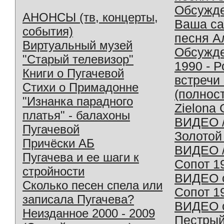
Обсужд
АНОНСЫ (тв, концерты,
Ваша с
события)
песня А
Виртуальный музей
Обсужд
"Старый телевизор"
1990 - 
Книги о Пугачевой
встречи
Стихи о Примадонне
(полнос
"Изнанка парадного
Zielona 
платья" - балахоны
ВИДЕО /
Пугачевой
Золотой
Причёски АБ
ВИДЕО /
Пугачева и ее шаги к
Сопот 1
стройности
ВИДЕО o
Сколько песен спела или
Сопот 1
записала Пугачева?
ВИДЕО o
Неизданное 2000 - 2009
Пестрый