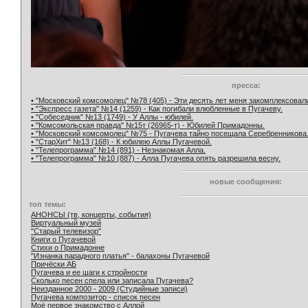
пресса:
• "Московский комсомолец" №78 (405) - Эти десять лет меня закомплексовал
• "Экспресс газета" №14 (1259) - Как погибали влюбленные в Пугачеву.
• "Собеседник" №13 (1749) - У Аллы - юбилей.
• "Комсомольская правда" №15т (26965-т) - Юбилей Примадонны.
• "Московский комсомолец" №75 - Пугачева тайно посещала Серебренникова
• "СтарХит" №13 (168) - К юбилею Аллы Пугачевой.
• "Телепрограмма" №14 (891) - Незнакомая Алла.
• "Телепрограмма" №10 (887) - Алла Пугачева опять разрешила весну.
новые сообщения:
топ темы:
АНОНСЫ (тв, концерты, события)
Виртуальный музей
"Старый телевизор"
Книги о Пугачевой
Стихи о Примадонне
"Изнанка парадного платья" - балахоны Пугачевой
Причёски АБ
Пугачева и ее шаги к стройности
Сколько песен спела или записала Пугачева?
Неизданное 2000 - 2009 (Студийные записи)
Пугачева композитор - список песен
Моё первое знакомство с Аллой