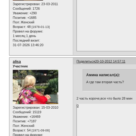
Зарегистрирован
: 23-03-2011
Сообщений:
1726
Уважение:
+290
Позитив:
+1685
Пол:
Женский
Возраст:
48
[1978-01-13]
Провел на форуме:
1 месяц 1 день
Последний визит:
31-07-2026 13:46:20
alisa
Поделиться
20-10-2012 14:57:11
Участник
Амина написал(а):
А где там вторая часть?
2 часть короче,все что было 28 мин
0
Зарегистрирован
: 15-03-2010
Сообщений:
15119
Уважение:
+16469
Позитив:
+7187
Пол:
Женский
Возраст:
54
[1971-09-06]
Провел на форуме: