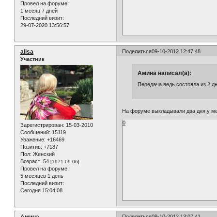
Провел на форуме:
1 месяц 7 дней
Последний визит:
29-07-2020 13:56:57
alisa
Поделиться
09-10-2012 12:47:48
Участник
Амина написал(а):
Передача ведь состояла из 2 дн
На форуме выкладывали два дня,у ме
0
Зарегистрирован
: 15-03-2010
Сообщений:
15119
Уважение:
+16469
Позитив:
+7187
Пол:
Женский
Возраст:
54
[1971-09-06]
Провел на форуме:
5 месяцев 1 день
Последний визит:
Сегодня 15:04:08
Поделиться
09-10-2012 13:07:41