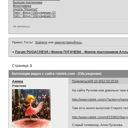
Бывшие поклонники
Фонограмма
группа "Рецитал"
Трёп - Флуд / Обсуждение (2)
Трёп - Флуд / Обсуждение (3)
тв анонсы:
Привет, Гость!
Войдите
или
зарегистрируйтесь
.
»
Forum PUGACHEVA | Форум ПУГАЧЕВА - Форум поклонников Алл
Страница:
1
Коллекция видео с сайта rutelek.com - (Обсуждение)
Амина
Поделиться
09-10-2012 02:25:04
Участник
На сайте Рутелек.ком довольно таки
http://www.rutelek.com/ct?action=chann
Там есть много выпусков Старого тел
http://www.rutelek.com/mf/233892/Star
Старый телевизор. Алла Пугачева