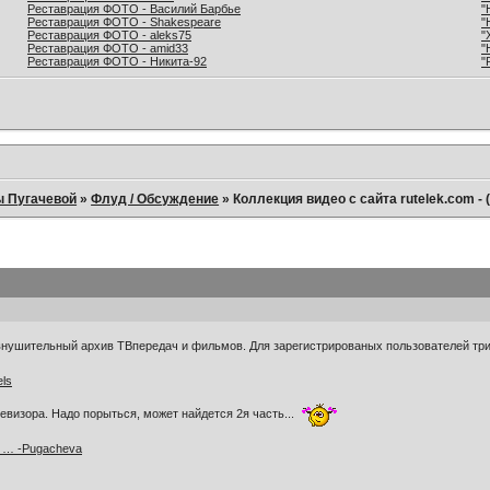
Реставрация ФОТО - Василий Барбье
"
Реставрация ФОТО - Shakespeare
"
Реставрация ФОТО - aleks75
"
Реставрация ФОТО - amid33
"
Реставрация ФОТО - Никита-92
"
ы Пугачевой
»
Флуд / Обсуждение
»
Коллекция видео с сайта rutelek.com -
 внушительный архив ТВпередач и фильмов. Для зарегистрированых пользователей три
els
евизора. Надо порыться, может найдется 2я часть...
yj … -Pugacheva