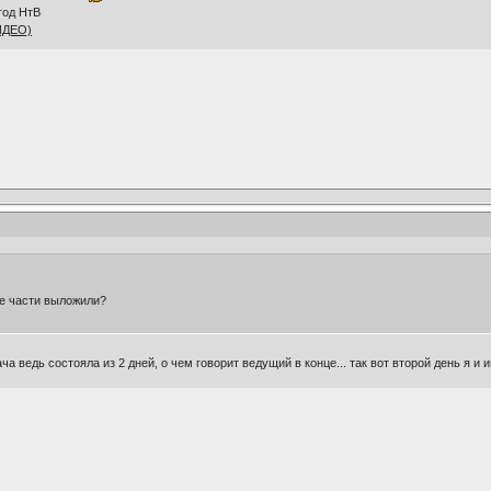
год НтВ
ВИДЕО)
ве части выложили?
а ведь состояла из 2 дней, о чем говорит ведущий в конце... так вот второй день я и