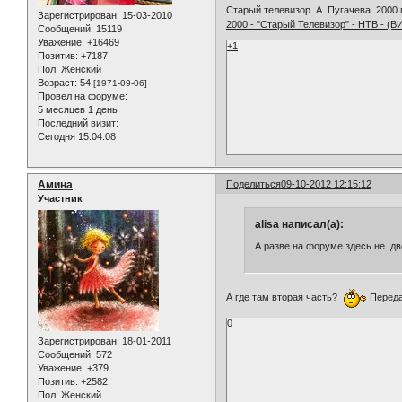
Старый телевизор. А. Пугачева 2000 
Зарегистрирован
: 15-03-2010
2000 - "Старый Телевизор" - НТВ - (
Сообщений:
15119
Уважение:
+16469
+1
Позитив:
+7187
Пол:
Женский
Возраст:
54
[1971-09-06]
Провел на форуме:
5 месяцев 1 день
Последний визит:
Сегодня 15:04:08
Амина
Поделиться
09-10-2012 12:15:12
Участник
alisa написал(а):
А разве на форуме здесь не д
А где там вторая часть?
Передач
0
Зарегистрирован
: 18-01-2011
Сообщений:
572
Уважение:
+379
Позитив:
+2582
Пол:
Женский