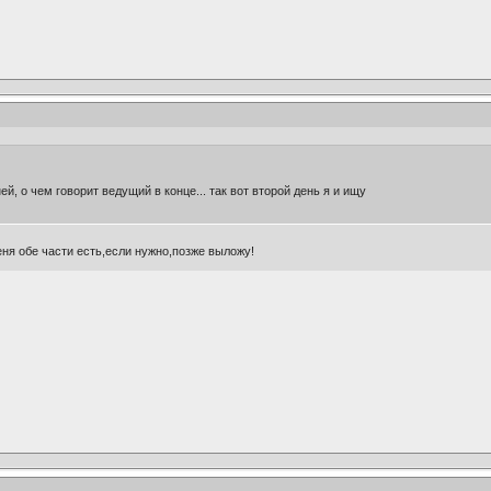
ей, о чем говорит ведущий в конце... так вот второй день я и ищу
ня обе части есть,если нужно,позже выложу!