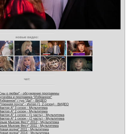
новые видео:
чат:
Сны о любви" - обсуждение программы
угачёва и программа "Избранное"
Избранное" / тур "Да!" - ВИДЕО
Утренняя почта" - Интер (1, 2 сезон) - ВИДЕО
Фактор А" 3 сезон - Мультитема
Фактор А" 2 сезон - Мультитема
Фактор А" 1 сезон - (1 часть) - Мультитема
Фактор А" 1 сезон - (2 часть) - Мультитема
Крым Мьюзик Фест" 2012 - Мультитема
Крым Мьюзик Фест" 2011 - Мультитема
Новая волна" 2011 - Мультитема
Новая волна" 2014 - Мультитема