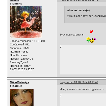
Амина
Участник
alisa написал(а):
у меня обе части есть,если ну
Буду признательна!
Зарегистрирован
: 18-01-2011
Сообщений:
572
0
Уважение:
+379
Позитив:
+2582
Пол:
Женский
Провел на форуме:
1 месяц 7 дней
Последний визит:
29-07-2020 13:56:57
Nika-Viktoriya
Поделиться
09-10-2012 20:13:48
Участник
alisa
, у меня тоже только одна часть
0