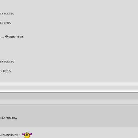
искусство
4 00:05
yj … -Pugacheva
искусство
6 10:15
 2я часть..
сти выложили?