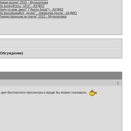
Новая волна" 2015 - Мультитема
Не волнуйтесь, тётя" - АУДИО
Хрен-то вам закат" ("Ангел Алла") - АУДИО
Не высовывайся, дочка" - премьера песни - АУДИО
Рождественские встречи" 2013 - Мультитема
 (Обсуждение)
1
 дня бесплатного просмотра и вроде бы можно скачивать.