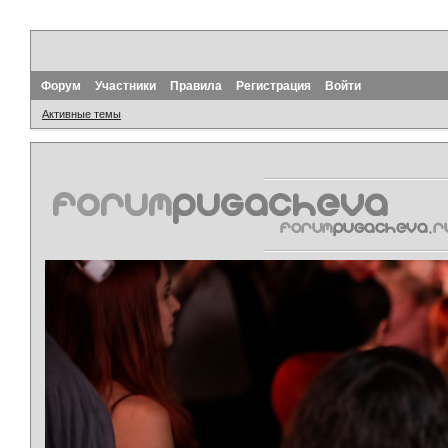
Форум
Участники
Правила
Регистрация
Войти
Активные темы