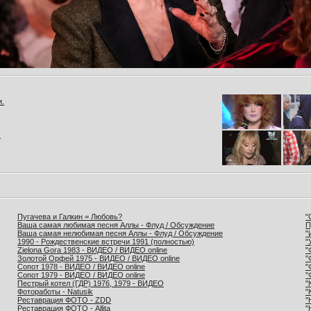
и.
.
Пугачева и Галкин = Любовь?
"
Ваша самая любимая песня Аллы - Флуд / Обсуждение
П
Ваша самая нелюбимая песня Аллы - Флуд / Обсуждение
"
1990 - Рождественские встречи 1991 (полностью)
"
Zielona Gora 1983 - ВИДЕО / ВИДЕО online
"
Золотой Орфей 1975 - ВИДЕО / ВИДЕО online
"
Сопот 1978 - ВИДЕО / ВИДЕО online
"
Сопот 1979 - ВИДЕО / ВИДЕО online
"
Пестрый котел (ГДР) 1976, 1979 - ВИДЕО
"
Фотоработы - Natusik
"
Реставрация ФОТО - ZDD
"
Реставрация ФОТО - Allita
"