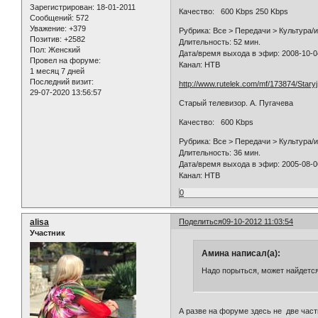
Зарегистрирован
: 18-01-2011
Качество: 600 Kbps 250 Kbps
Сообщений:
572
Уважение:
+379
Рубрика: Все > Передачи > Культура/
Позитив:
+2582
Длительность: 52 мин.
Пол:
Женский
Дата/время выхода в эфир: 2008-10-0
Провел на форуме:
Канал: НТВ
1 месяц 7 дней
Последний визит:
http://www.rutelek.com/mf/173874/Star
29-07-2020 13:56:57
Старый телевизор. А. Пугачева
Качество: 600 Kbps
Рубрика: Все > Передачи > Культура/
Длительность: 36 мин.
Дата/время выхода в эфир: 2005-08-0
Канал: НТВ
0
alisa
Поделиться
09-10-2012 11:03:54
Участник
Амина написал(а):
Надо порыться, может найдется
А разве на форуме здесь не две ча