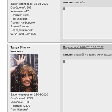
татюня
, спасибо!
Зарегистрирован
: 15-03-2010
Сообщений:
202
0
Уважение:
+17
Позитив:
+388
Пол:
Женский
Провел на форуме:
9 дней 6 часов
Последний визит:
03-04-2025 15:46:25
Tanya Sharay
Поделиться
17-04-2010 16:32:57
Участник
татюня
, спасиб! Но зачем же ж так д
0
Зарегистрирован
: 15-03-2010
Сообщений:
2279
Уважение:
+630
Позитив:
+2870
Пол:
Женский