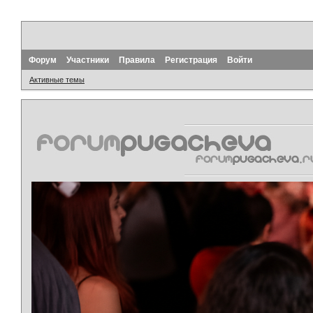
Форум
Участники
Правила
Регистрация
Войти
Активные темы