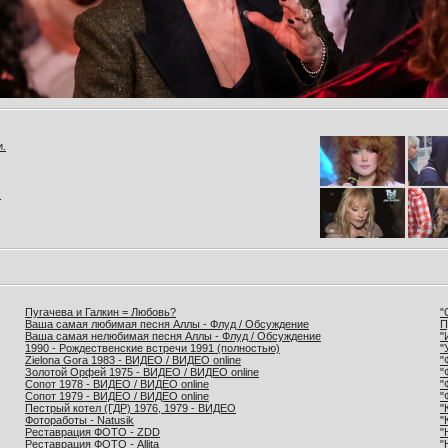
и.
.
Пугачева и Галкин = Любовь?
"
Ваша самая любимая песня Аллы - Флуд / Обсуждение
П
Ваша самая нелюбимая песня Аллы - Флуд / Обсуждение
"
1990 - Рождественские встречи 1991 (полностью)
"
Zielona Gora 1983 - ВИДЕО / ВИДЕО online
"
Золотой Орфей 1975 - ВИДЕО / ВИДЕО online
"
Сопот 1978 - ВИДЕО / ВИДЕО online
"
Сопот 1979 - ВИДЕО / ВИДЕО online
"
Пестрый котел (ГДР) 1976, 1979 - ВИДЕО
"
Фотоработы - Natusik
"
Реставрация ФОТО - ZDD
"
Реставрация ФОТО - Allita
"