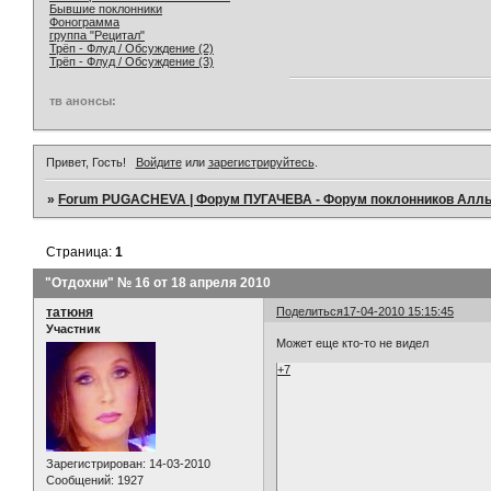
Бывшие поклонники
Фонограмма
группа "Рецитал"
Трёп - Флуд / Обсуждение (2)
Трёп - Флуд / Обсуждение (3)
тв анонсы:
Привет, Гость!
Войдите
или
зарегистрируйтесь
.
»
Forum PUGACHEVA | Форум ПУГАЧЕВА - Форум поклонников Алл
Страница:
1
"Отдохни" № 16 от 18 апреля 2010
татюня
Поделиться
17-04-2010 15:15:45
Участник
Может еще кто-то не видел
+7
Зарегистрирован
: 14-03-2010
Сообщений:
1927