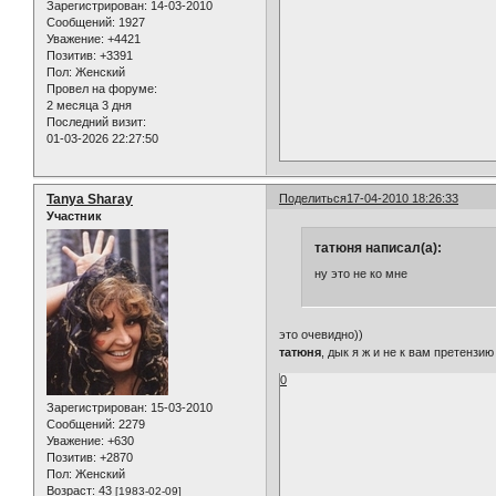
Зарегистрирован
: 14-03-2010
Сообщений:
1927
Уважение:
+4421
Позитив:
+3391
Пол:
Женский
Провел на форуме:
2 месяца 3 дня
Последний визит:
01-03-2026 22:27:50
Tanya Sharay
Поделиться
17-04-2010 18:26:33
Участник
татюня написал(а):
ну это не ко мне
это очевидно))
татюня
, дык я ж и не к вам претенз
0
Зарегистрирован
: 15-03-2010
Сообщений:
2279
Уважение:
+630
Позитив:
+2870
Пол:
Женский
Возраст:
43
[1983-02-09]