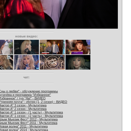
новые видео:
чат:
Сны о любви" - обсуждение программы
угачёва и программа "Избранное"
Избранное" / тур "Да!" - ВИДЕО
Утренняя почта" - Интер (1, 2 сезон) - ВИДЕО
Фактор А" 3 сезон - Мультитема
Фактор А" 2 сезон - Мультитема
Фактор А" 1 сезон - (1 часть) - Мультитема
Фактор А" 1 сезон - (2 часть) - Мультитема
Крым Мьюзик Фест" 2012 - Мультитема
Крым Мьюзик Фест" 2011 - Мультитема
Новая волна" 2011 - Мультитема
Новая волна" 2014 - Мультитема