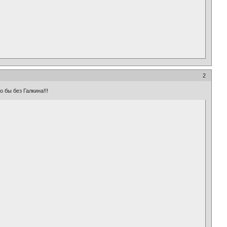
2
 бы без Галкина!!!