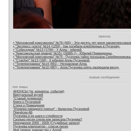
пресса:
• "Московский комсомолец" №78 (405) - Эти десять лет меня закомплексовал
• "Экспресс газета" №14 (1259) - Как погибали влюбленные в Пугачеву.
• "Собеседник" №13 (1749) - У Аллы - юбилей.
• "Комсомольская правда" №15т (26965-т) - Юбилей Примадонны.
• "Московский комсомолец" №75 - Пугачева тайно посещала Серебренникова
• "СтарХит" №13 (168) - К юбилею Аллы Пугачевой.
• "Телепрограмма" №14 (891) - Незнакомая Алла.
• "Телепрограмма" №10 (887) - Алла Пугачева опять разрешила весну.
новые сообщения:
топ темы:
АНОНСЫ (тв, концерты, события)
Виртуальный музей
"Старый телевизор"
Книги о Пугачевой
Стихи о Примадонне
"Изнанка парадного платья" - балахоны Пугачевой
Причёски АБ
Пугачева и ее шаги к стройности
Сколько песен спела или записала Пугачева?
Неизданное 2000 - 2009 (Студийные записи)
Пугачева композитор - список песен
Моё первое знакомство с Аллой