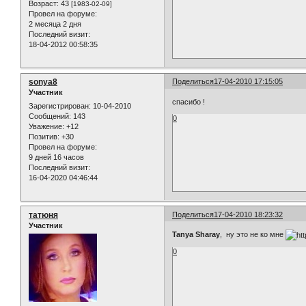
Возраст:
43
[1983-02-09]
Провел на форуме:
2 месяца 2 дня
Последний визит:
18-04-2012 00:58:35
sonya8
Поделиться
17-04-2010 17:15:05
Участник
спасибо !
Зарегистрирован
: 10-04-2010
Сообщений:
143
0
Уважение:
+12
Позитив:
+30
Провел на форуме:
9 дней 16 часов
Последний визит:
16-04-2020 04:46:44
татюня
Поделиться
17-04-2010 18:23:32
Участник
Tanya Sharay
, ну это не ко мне
0