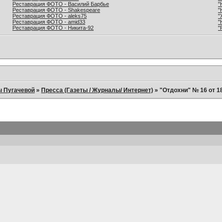
Реставрация ФОТО - Василий Барбье
"
Реставрация ФОТО - Shakespeare
"
Реставрация ФОТО - aleks75
"
Реставрация ФОТО - amid33
"
Реставрация ФОТО - Никита-92
"
ы Пугачевой
»
Пресса (Газеты / Журналы/ Интернет)
»
"Отдохни" № 16 от 1