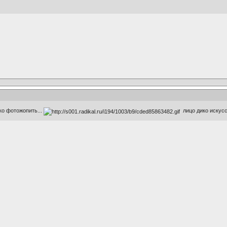
ико фотожопить...
лицо дико искусс