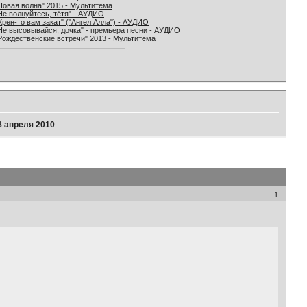
Новая волна" 2015 - Мультитема
Не волнуйтесь, тётя" - АУДИО
Хрен-то вам закат" ("Ангел Алла") - АУДИО
Не высовывайся, дочка" - премьера песни - АУДИО
Рождественские встречи" 2013 - Мультитема
8 апреля 2010
1