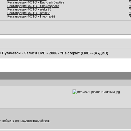
Реставрация ФОТО - Василий Барбье
"
Реставрация ФОТО - Shakespeare
"
Реставрация ФОТО - aleks75
"
Реставрация ФОТО - amid33
"
Реставрация ФОТО - Никита-92
"
ы Пугачевой
»
Записи LIVE
»
2006 - "Не сгорю" (LIVE) - (АУДИО)
 -
войдите
или
зарегистрируйтесь
.