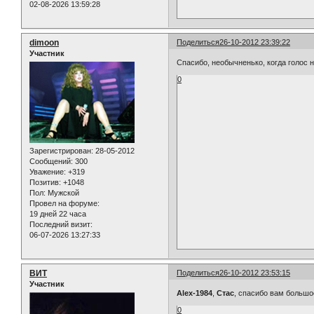
02-08-2026 13:59:28
dimoon
Поделиться
26-10-2012 23:39:22
Участник
Спасибо, необычненько, когда голос 
0
Зарегистрирован
: 28-05-2012
Сообщений:
300
Уважение:
+319
Позитив:
+1048
Пол:
Мужской
Провел на форуме:
19 дней 22 часа
Последний визит:
06-07-2026 13:27:33
ВИТ
Поделиться
26-10-2012 23:53:15
Участник
Alex-1984
,
Стас
, спасибо вам большое
0