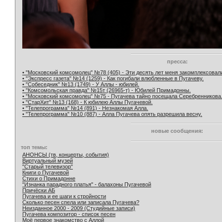
пресса:
• "Московский комсомолец" №78 (405) - Эти десять лет меня закомплексовал
• "Экспресс газета" №14 (1259) - Как погибали влюбленные в Пугачеву.
• "Собеседник" №13 (1749) - У Аллы - юбилей.
• "Комсомольская правда" №15т (26965-т) - Юбилей Примадонны.
• "Московский комсомолец" №75 - Пугачева тайно посещала Серебренникова
• "СтарХит" №13 (168) - К юбилею Аллы Пугачевой.
• "Телепрограмма" №14 (891) - Незнакомая Алла.
• "Телепрограмма" №10 (887) - Алла Пугачева опять разрешила весну.
новые сообщения:
топ темы:
АНОНСЫ (тв, концерты, события)
Виртуальный музей
"Старый телевизор"
Книги о Пугачевой
Стихи о Примадонне
"Изнанка парадного платья" - балахоны Пугачевой
Причёски АБ
Пугачева и ее шаги к стройности
Сколько песен спела или записала Пугачева?
Неизданное 2000 - 2009 (Студийные записи)
Пугачева композитор - список песен
Моё первое знакомство с Аллой