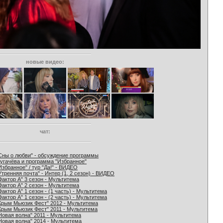
новые видео:
чат:
Сны о любви" - обсуждение программы
угачёва и программа "Избранное"
Избранное" / тур "Да!" - ВИДЕО
Утренняя почта" - Интер (1, 2 сезон) - ВИДЕО
Фактор А" 3 сезон - Мультитема
Фактор А" 2 сезон - Мультитема
Фактор А" 1 сезон - (1 часть) - Мультитема
Фактор А" 1 сезон - (2 часть) - Мультитема
Крым Мьюзик Фест" 2012 - Мультитема
Крым Мьюзик Фест" 2011 - Мультитема
Новая волна" 2011 - Мультитема
Новая волна" 2014 - Мультитема