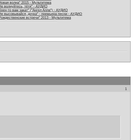
Новая волна" 2015 - Мультитема
Не волнуйтесь, тётя" - АУДИО
Хрен-то вам закат" ("Ангел Алла") - АУДИО
Не высовывайся, дочка" - премьера песни - АУДИО
Рождественские встречи" 2013 - Мультитема
1