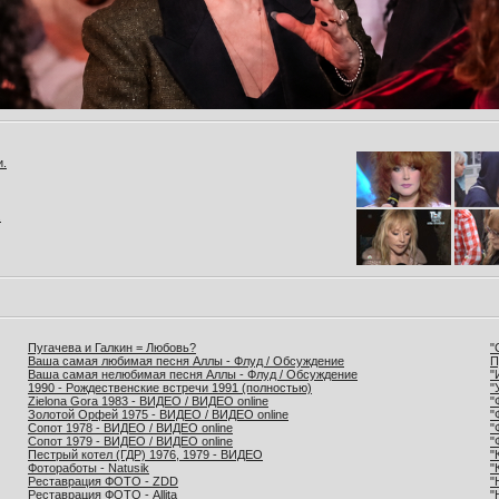
и.
.
Пугачева и Галкин = Любовь?
"
Ваша самая любимая песня Аллы - Флуд / Обсуждение
П
Ваша самая нелюбимая песня Аллы - Флуд / Обсуждение
"
1990 - Рождественские встречи 1991 (полностью)
"
Zielona Gora 1983 - ВИДЕО / ВИДЕО online
"
Золотой Орфей 1975 - ВИДЕО / ВИДЕО online
"
Сопот 1978 - ВИДЕО / ВИДЕО online
"
Сопот 1979 - ВИДЕО / ВИДЕО online
"
Пестрый котел (ГДР) 1976, 1979 - ВИДЕО
"
Фотоработы - Natusik
"
Реставрация ФОТО - ZDD
"
Реставрация ФОТО - Allita
"