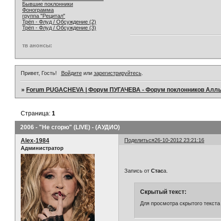
Бывшие поклонники
Фонограмма
группа "Рецитал"
Трёп - Флуд / Обсуждение (2)
Трёп - Флуд / Обсуждение (3)
тв анонсы:
Привет, Гость!
Войдите
или
зарегистрируйтесь
.
»
Forum PUGACHEVA | Форум ПУГАЧЕВА - Форум поклонников Алл
Страница:
1
2006 - "Не сгорю" (LIVE) - (АУДИО)
Alex-1984
Поделиться
26-10-2012 23:21:16
Администратор
Запись от
Стас
а.
Скрытый текст:
Для просмотра скрытого текста