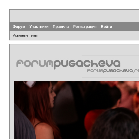
Форум
Участники
Правила
Регистрация
Войти
Активные темы