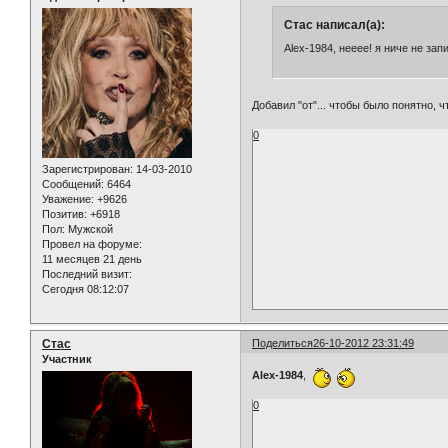
Стас написал(а):
Alex-1984, нееее! я ниче не за
Добавил "от"... чтобы было понятно, ч
0
Зарегистрирован
: 14-03-2010
Сообщений:
6464
Уважение:
+9626
Позитив:
+6918
Пол:
Мужской
Провел на форуме:
11 месяцев 21 день
Последний визит:
Сегодня 08:12:07
Стас
Поделиться
26-10-2012 23:31:49
Участник
Alex-1984
,
0