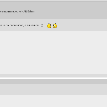
писывал)))) просто НАШЕЛ))))
то не ты записывал, а ты нашел... ))...