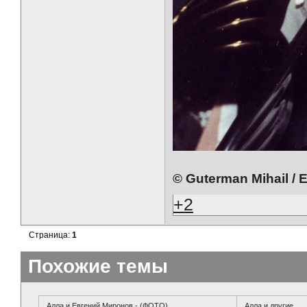
© Guterman Mihail / 
+2
Страница:
1
Похожие темы
Алла и Евгений Миронов - (ФОТО)
Алла и другие...