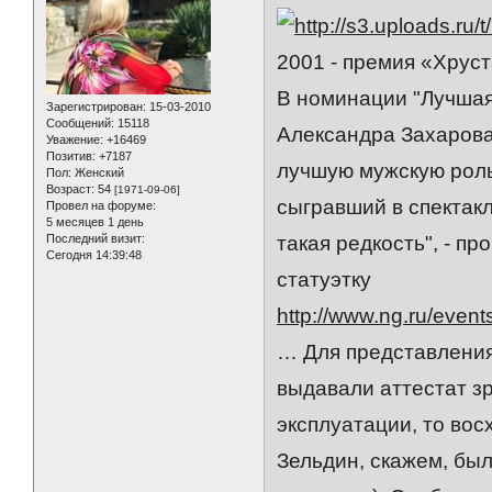
2001 - премия «Хруст
В номинации "Лучшая
Зарегистрирован
: 15-03-2010
Сообщений:
15118
Александра Захарова,
Уважение:
+16469
Позитив:
+7187
лучшую мужскую роль
Пол:
Женский
Возраст:
54
[1971-09-06]
сыгравший в спектакле
Провел на форуме:
5 месяцев 1 день
такая редкость", - п
Последний визит:
Сегодня 14:39:48
статуэтку
http://www.ng.ru/even
… Для представления
выдавали аттестат зр
эксплуатации, то вос
Зельдин, скажем, бы