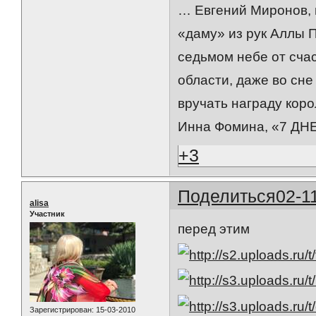
… Евгений Миронов, 
«даму» из рук Аллы П
седьмом небе от счас
области, даже во сне
вручать награду кор
Инна Фомина, «7 ДНЕ
+3
Поделиться
02-1
alisa
Участник
перед этим
Зарегистрирован
: 15-03-2010