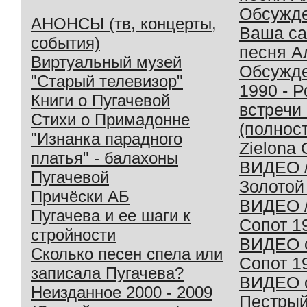
Обсужд
АНОНСЫ (тв, концерты,
Ваша с
события)
песня А
Виртуальный музей
Обсужд
"Старый телевизор"
1990 - 
Книги о Пугачевой
встречи
Стихи о Примадонне
(полнос
"Изнанка парадного
Zielona 
платья" - балахоны
ВИДЕО /
Пугачевой
Золотой
Причёски АБ
ВИДЕО /
Пугачева и ее шаги к
Сопот 1
стройности
ВИДЕО o
Сколько песен спела или
Сопот 1
записала Пугачева?
ВИДЕО o
Неизданное 2000 - 2009
Пестрый