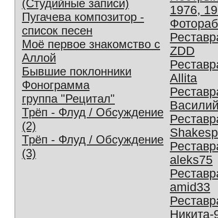
(Студийные записи)
1976, 1
Пугачева композитор -
Фотораб
список песен
Реставр
Моё первое знакомство с
ZDD
Аллой
Реставр
Бывшие поклонники
Allita
Фонограмма
Реставр
группа "Рецитал"
Василий
Трёп - Флуд / Обсуждение
Реставр
(2)
Shakesp
Трёп - Флуд / Обсуждение
Реставр
(3)
aleks75
Реставр
amid33
Реставр
Никита-