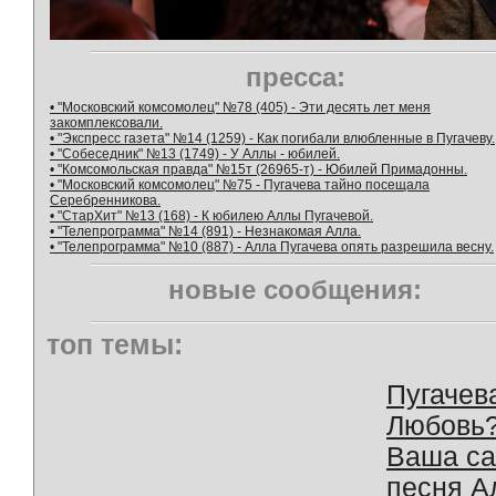
пресса:
• "Московский комсомолец" №78 (405) - Эти десять лет меня
закомплексовали.
• "Экспресс газета" №14 (1259) - Как погибали влюбленные в Пугачеву.
• "Собеседник" №13 (1749) - У Аллы - юбилей.
• "Комсомольская правда" №15т (26965-т) - Юбилей Примадонны.
• "Московский комсомолец" №75 - Пугачева тайно посещала
Серебренникова.
• "СтарХит" №13 (168) - К юбилею Аллы Пугачевой.
• "Телепрограмма" №14 (891) - Незнакомая Алла.
• "Телепрограмма" №10 (887) - Алла Пугачева опять разрешила весну.
новые сообщения:
топ темы:
Пугачев
Любовь
Ваша с
песня А