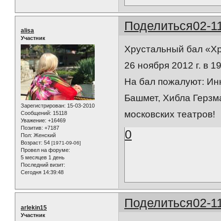
Поделиться
02-1
alisa
Участник
Хрустальный бал «Хр
26 ноября 2012 г. в 1
На бал пожалуют: Ин
Башмет, Хибла Герзм
Зарегистрирован
: 15-03-2010
московских театров!
Сообщений:
15118
Уважение:
+16469
Позитив:
+7187
0
Пол:
Женский
Возраст:
54
[1971-09-06]
Провел на форуме:
5 месяцев 1 день
Последний визит:
Сегодня 14:39:48
Поделиться
02-1
arlekin15
Участник