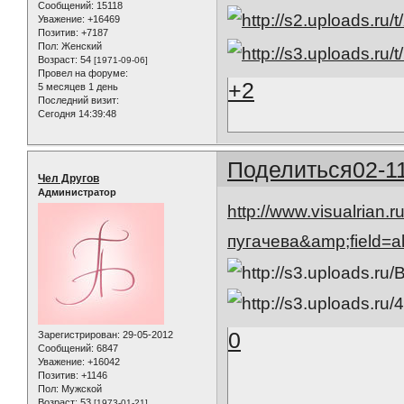
Сообщений:
15118
Уважение:
+16469
Позитив:
+7187
Пол:
Женский
Возраст:
54
[1971-09-06]
Провел на форуме:
+2
5 месяцев 1 день
Последний визит:
Сегодня 14:39:48
Поделиться
02-1
Чел Другов
Администратор
http://www.visualrian.
пугачева&amp;field=a
0
Зарегистрирован
: 29-05-2012
Сообщений:
6847
Уважение:
+16042
Позитив:
+1146
Пол:
Мужской
Возраст:
53
[1973-01-21]