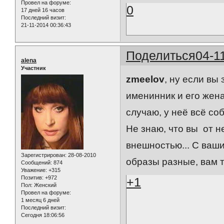
Провел на форуме:
0
17 дней 16 часов
Последний визит:
21-11-2014 00:36:43
Поделиться
04-1
alena
Участник
zmeelov
, ну если вы
именинник и его жен
случаю, у неё всё с
Не знаю, что вы от н
внешностью... С ваши
Зарегистрирован
: 28-08-2010
образы разные, вам т
Сообщений:
874
Уважение:
+315
Позитив:
+972
+1
Пол:
Женский
Провел на форуме:
1 месяц 6 дней
Последний визит:
Сегодня 18:06:56