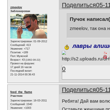
Поделиться
05-1
zmeelov
Заблокирован
Пучок написал(
zmeelov, так она
Зарегистрирован
: 01-09-2012
лавры алиш
Сообщений:
413
Уважение:
+717
Позитив:
+189
Пол:
Мужской
Возраст:
43
[1982-08-22]
Провел на форуме:
0
17 дней 16 часов
Последний визит:
21-11-2014 00:36:43
Поделиться
05-1
feed_the_flame
Участник
Ребята! Дай вам волю
Зарегистрирован
: 16-03-2011
Сообщений:
1540
Уважение:
+1003
Оставьте женщине пр