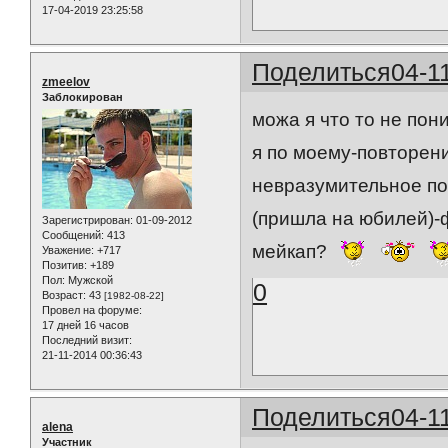
17-04-2019 23:25:58
Поделиться
04-1
zmeelov
Заблокирован
можа я что то не пон
я по моему-повторени
невразумительное по
(пришла на юбилей)-
Зарегистрирован
: 01-09-2012
Сообщений:
413
мейкап?
Уважение:
+717
Позитив:
+189
Пол:
Мужской
0
Возраст:
43
[1982-08-22]
Провел на форуме:
17 дней 16 часов
Последний визит:
21-11-2014 00:36:43
Поделиться
04-1
alena
Участник