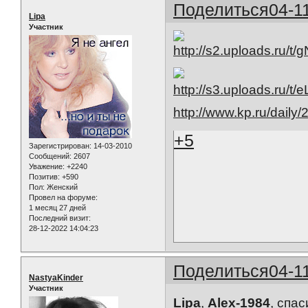
Поделиться
04-1
Lipa
Участник
http://www.kp.ru/daily
+5
Зарегистрирован
: 14-03-2010
Сообщений:
2607
Уважение:
+2240
Позитив:
+590
Пол:
Женский
Провел на форуме:
1 месяц 27 дней
Последний визит:
28-12-2022 14:04:23
Поделиться
04-1
NastyaKinder
Участник
Lipa
,
Alex-1984
, спа