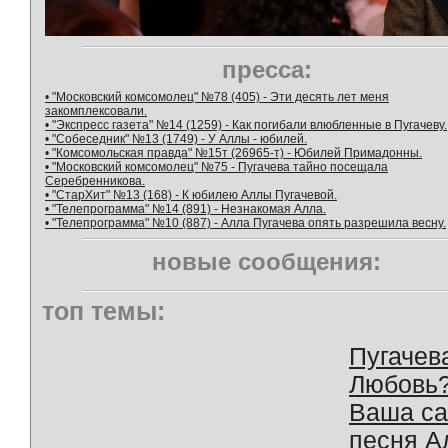
пресса:
• "Московский комсомолец" №78 (405) - Эти десять лет меня
закомплексовали.
• "Экспресс газета" №14 (1259) - Как погибали влюбленные в Пугачеву.
• "Собеседник" №13 (1749) - У Аллы - юбилей.
• "Комсомольская правда" №15т (26965-т) - Юбилей Примадонны.
• "Московский комсомолец" №75 - Пугачева тайно посещала
Серебренникова.
• "СтарХит" №13 (168) - К юбилею Аллы Пугачевой.
• "Телепрограмма" №14 (891) - Незнакомая Алла.
• "Телепрограмма" №10 (887) - Алла Пугачева опять разрешила весну.
новые сообщения:
топ темы:
Пугачев
Любовь
Ваша с
песня А