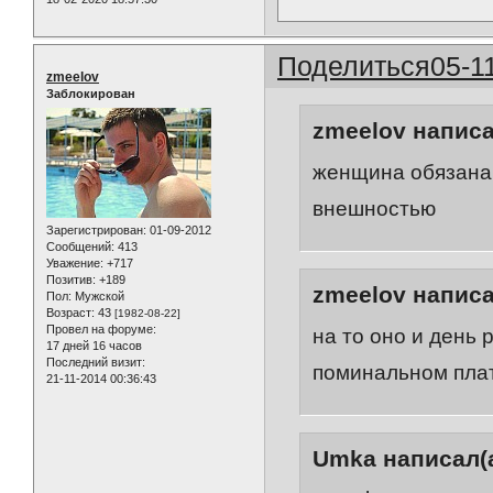
Поделиться
05-1
zmeelov
Заблокирован
zmeelov написа
женщина обязана 
внешностью
Зарегистрирован
: 01-09-2012
Сообщений:
413
Уважение:
+717
Позитив:
+189
zmeelov написа
Пол:
Мужской
Возраст:
43
[1982-08-22]
Провел на форуме:
на то оно и день 
17 дней 16 часов
Последний визит:
поминальном пла
21-11-2014 00:36:43
Umka написал(а