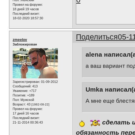
Пол:
Женский
Провел на форуме:
18 дней 19 часов
Последний визит:
18-02-2020 18:57:30
Поделиться
05-1
zmeelov
Заблокирован
alena написал(а
а ваш вариант по
Зарегистрирован
: 01-09-2012
Сообщений:
413
Umka написал(а
Уважение:
+717
Позитив:
+189
А мне еще блест
Пол:
Мужской
Возраст:
43
[1982-08-22]
Провел на форуме:
17 дней 16 часов
Последний визит:
сделать и
21-11-2014 00:36:43
обязанность пер