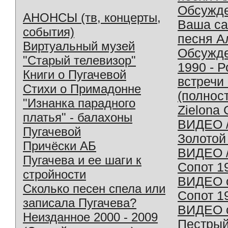
Обсужд
АНОНСЫ (тв, концерты,
Ваша с
события)
песня А
Виртуальный музей
Обсужд
"Старый телевизор"
1990 - 
Книги о Пугачевой
встречи
Стихи о Примадонне
(полнос
"Изнанка парадного
Zielona 
платья" - балахоны
ВИДЕО /
Пугачевой
Золотой
Причёски АБ
ВИДЕО /
Пугачева и ее шаги к
Сопот 1
стройности
ВИДЕО o
Сколько песен спела или
Сопот 1
записала Пугачева?
ВИДЕО o
Неизданное 2000 - 2009
Пестрый