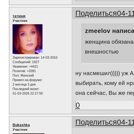
Поделиться
04-1
татюня
Участник
zmeelov написа
женщина обязана 
внешностью
Зарегистрирован
: 14-03-2010
Сообщений:
1927
Уважение:
+4421
Позитив:
+3391
ну насмешил))))) уж 
Пол:
Женский
Провел на форуме:
выбирать, кому ей нр
2 месяца 3 дня
Последний визит:
она сейчас, Вы же пе
01-03-2026 22:27:50
0
Поделиться
04-1
Bukashka
Участник