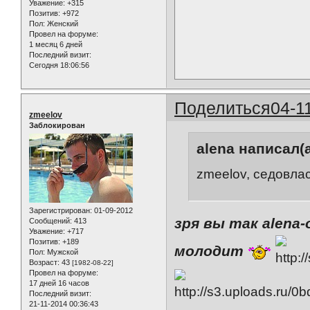
Уважение:
+315
Позитив:
+972
Пол:
Женский
Провел на форуме:
1 месяц 6 дней
Последний визит:
Сегодня 18:06:56
Поделиться
04-1
zmeelov
Заблокирован
alena написал(а
zmeelov, седовлас
Зарегистрирован
: 01-09-2012
зря вы так alena
Сообщений:
413
Уважение:
+717
Позитив:
+189
молодит
Пол:
Мужской
Возраст:
43
[1982-08-22]
Провел на форуме:
17 дней 16 часов
Последний визит:
21-11-2014 00:36:43