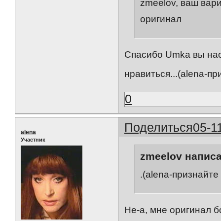
zmeelov, ваш вар
оригинал
Спасибо Umka вы на
нравиться...(alena-пр
0
Поделиться
05-1
alena
Участник
zmeelov написа
.(alena-признайте 
Не-а, мне оригинал 