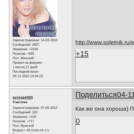
Зарегистрирован
: 14-03-2010
http://www.spletnik.ru
Сообщений:
2607
Уважение:
+2240
+15
Позитив:
+590
Пол:
Женский
Провел на форуме:
1 месяц 27 дней
Последний визит:
28-12-2022 14:04:23
Поделиться
04-1
serega4400
Участник
Как же она хороша) 
Зарегистрирован
: 07-09-2012
Сообщений:
183
Уважение:
+106
0
Позитив:
+717
Пол:
Мужской
Возраст:
40
[1986-05-17]