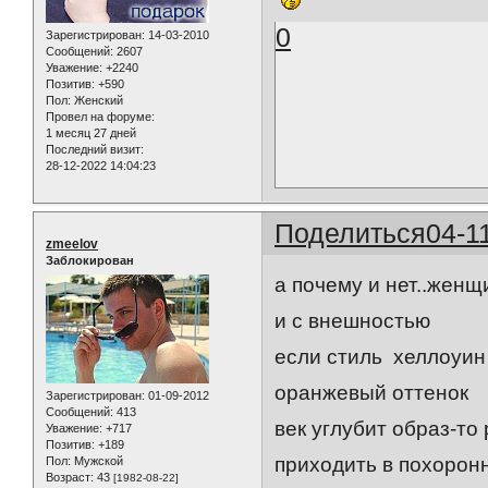
0
Зарегистрирован
: 14-03-2010
Сообщений:
2607
Уважение:
+2240
Позитив:
+590
Пол:
Женский
Провел на форуме:
1 месяц 27 дней
Последний визит:
28-12-2022 14:04:23
Поделиться
04-1
zmeelov
Заблокирован
а почему и нет..женщ
и с внешностью
если стиль хеллоуин 
оранжевый оттенок
Зарегистрирован
: 01-09-2012
Сообщений:
413
век углубит образ-то 
Уважение:
+717
Позитив:
+189
приходить в похорон
Пол:
Мужской
Возраст:
43
[1982-08-22]