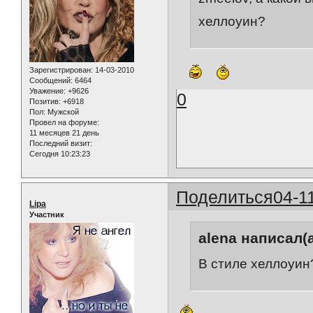
хеллоуин?
Зарегистрирован
: 14-03-2010
Сообщений:
6464
Уважение:
+9626
0
Позитив:
+6918
Пол:
Мужской
Провел на форуме:
11 месяцев 21 день
Последний визит:
Сегодня 10:23:23
Поделиться
04-1
Lipa
Участник
alena написал(а
В стиле хеллоуин