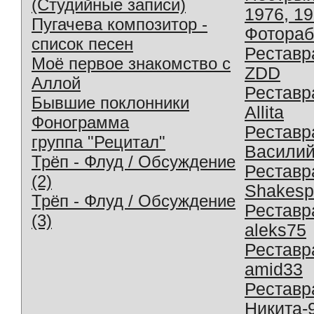
(Студийные записи)
1976, 1
Пугачева композитор -
Фотораб
список песен
Реставр
Моё первое знакомство с
ZDD
Аллой
Реставр
Бывшие поклонники
Allita
Фонограмма
Реставр
группа "Рецитал"
Василий
Трёп - Флуд / Обсуждение
Реставр
(2)
Shakesp
Трёп - Флуд / Обсуждение
Реставр
(3)
aleks75
Реставр
amid33
Реставр
Никита-