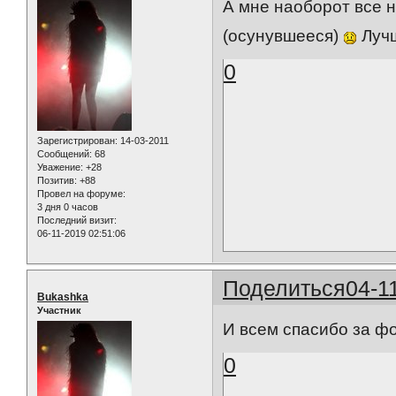
А мне наоборот все н
(осунувшееся)
Лучш
0
Зарегистрирован
: 14-03-2011
Сообщений:
68
Уважение:
+28
Позитив:
+88
Провел на форуме:
3 дня 0 часов
Последний визит:
06-11-2019 02:51:06
Поделиться
04-1
Bukashka
Участник
И всем спасибо за фо
0