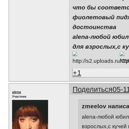
что бы соответс
фиолетовый пидж
достоинства
alena-любой юби
для взрослых,с к
+1
Поделиться
05-1
alena
Участник
zmeelov написа
alena-любой юбил
взрослых,с кучей