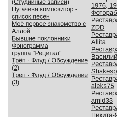
(Студийные записи)
1976, 1
Пугачева композитор -
Фотораб
список песен
Реставр
Моё первое знакомство с
ZDD
Аллой
Реставр
Бывшие поклонники
Allita
Фонограмма
Реставр
группа "Рецитал"
Василий
Трёп - Флуд / Обсуждение
Реставр
(2)
Shakesp
Трёп - Флуд / Обсуждение
Реставр
(3)
aleks75
Реставр
amid33
Реставр
Никита-