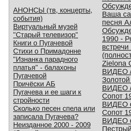
Обсужд
АНОНСЫ (тв, концерты,
Ваша с
события)
песня А
Виртуальный музей
Обсужд
"Старый телевизор"
1990 - 
Книги о Пугачевой
встречи
Стихи о Примадонне
(полнос
"Изнанка парадного
Zielona 
платья" - балахоны
ВИДЕО /
Пугачевой
Золотой
Причёски АБ
ВИДЕО /
Пугачева и ее шаги к
Сопот 1
стройности
ВИДЕО o
Сколько песен спела или
Сопот 1
записала Пугачева?
ВИДЕО o
Неизданное 2000 - 2009
Пестрый