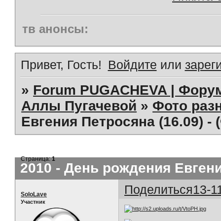
тв анонсы:
Привет, Гость!
Войдите
или
зарег
»
Forum PUGACHEVA | Форум
Аллы Пугачевой
»
Фото раз
Евгения Петросяна (16.09) -
Страница:
1
2010 - День рождения Евгени
Поделиться
13-1
SoloLave
Участник