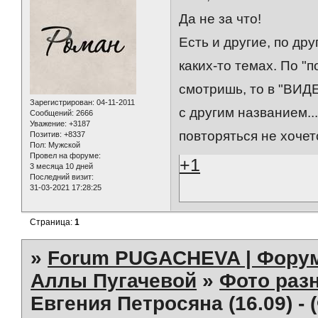
Да не за что!
Есть и другие, по др
каких-то темах. По "
смотришь, то в "ВИДЕО
Зарегистрирован
: 04-11-2011
с другим названием...
Сообщений:
2666
Уважение:
+3187
повторяться не хочетс
Позитив:
+8337
Пол:
Мужской
Провел на форуме:
+1
3 месяца 10 дней
Последний визит:
31-03-2021 17:28:25
Страница:
1
»
Forum PUGACHEVA | Форум
Аллы Пугачевой
»
Фото раз
Евгения Петросяна (16.09) -