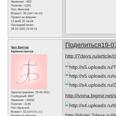
Уважение:
+303
Позитив:
+1201
Пол:
Женский
Возраст:
38
[1987-08-25]
Провел на форуме:
13 дней 15 часов
Последний визит:
28-10-2022 22:43:14
Поделиться
19-0
Чел Другов
Администратор
http://7days.ru/articl
Зарегистрирован
: 29-05-2012
http://ivona.bigmir.net
Сообщений:
6847
Уважение:
+16042
Позитив:
+1146
Пол:
Мужской
Возраст:
53
[1973-01-21]
http://photo.7days.ru/
Провел на форуме: