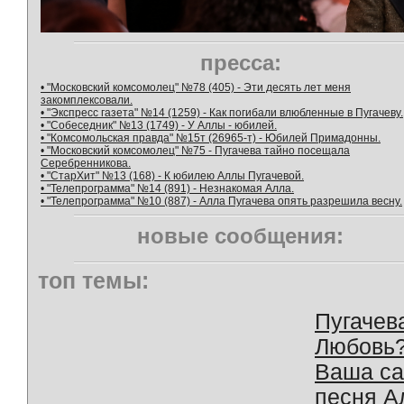
пресса:
• "Московский комсомолец" №78 (405) - Эти десять лет меня
закомплексовали.
• "Экспресс газета" №14 (1259) - Как погибали влюбленные в Пугачеву.
• "Собеседник" №13 (1749) - У Аллы - юбилей.
• "Комсомольская правда" №15т (26965-т) - Юбилей Примадонны.
• "Московский комсомолец" №75 - Пугачева тайно посещала
Серебренникова.
• "СтарХит" №13 (168) - К юбилею Аллы Пугачевой.
• "Телепрограмма" №14 (891) - Незнакомая Алла.
• "Телепрограмма" №10 (887) - Алла Пугачева опять разрешила весну.
новые сообщения:
топ темы:
Пугачев
Любовь
Ваша с
песня А