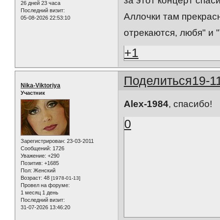
за этот концерт спас
26 дней 23 часа
Последний визит:
Аллочки там прекрас
05-08-2026 22:53:10
отрекаются, любя" и
+1
Поделиться
19-1
Nika-Viktoriya
Участник
Alex-1984
, cпасибо!
0
Зарегистрирован
: 23-03-2011
Сообщений:
1726
Уважение:
+290
Позитив:
+1685
Пол:
Женский
Возраст:
48
[1978-01-13]
Провел на форуме:
1 месяц 1 день
Последний визит:
31-07-2026 13:46:20