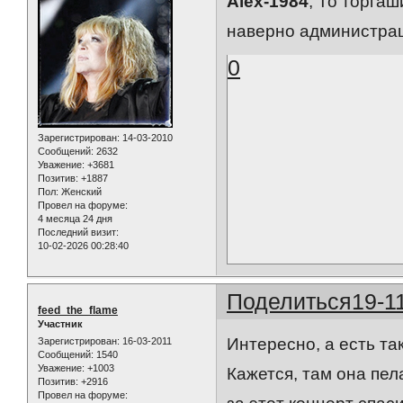
Alex-1984
, То торгаш
наверно администра
0
Зарегистрирован
: 14-03-2010
Сообщений:
2632
Уважение:
+3681
Позитив:
+1887
Пол:
Женский
Провел на форуме:
4 месяца 24 дня
Последний визит:
10-02-2026 00:28:40
Поделиться
19-1
feed_the_flame
Участник
Интересно, а есть та
Зарегистрирован
: 16-03-2011
Сообщений:
1540
Уважение:
+1003
Кажется, там она пела
Позитив:
+2916
Провел на форуме: