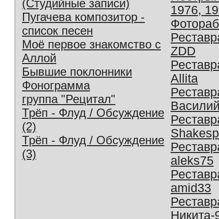
(Студийные записи)
1976, 1
Пугачева композитор -
Фотораб
список песен
Реставр
Моё первое знакомство с
ZDD
Аллой
Реставр
Бывшие поклонники
Allita
Фонограмма
Реставр
группа "Рецитал"
Василий
Трёп - Флуд / Обсуждение
Реставр
(2)
Shakesp
Трёп - Флуд / Обсуждение
Реставр
(3)
aleks75
Реставр
amid33
Реставр
Никита-