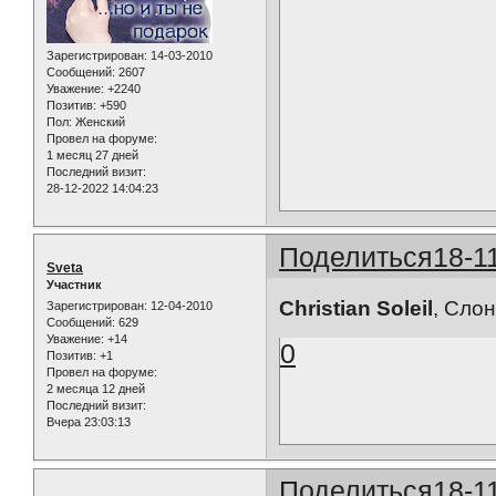
Зарегистрирован
: 14-03-2010
Сообщений:
2607
Уважение:
+2240
Позитив:
+590
Пол:
Женский
Провел на форуме:
1 месяц 27 дней
Последний визит:
28-12-2022 14:04:23
Поделиться
18-1
Sveta
Участник
Christian Soleil
, Сло
Зарегистрирован
: 12-04-2010
Сообщений:
629
Уважение:
+14
0
Позитив:
+1
Провел на форуме:
2 месяца 12 дней
Последний визит:
Вчера 23:03:13
Поделиться
18-1