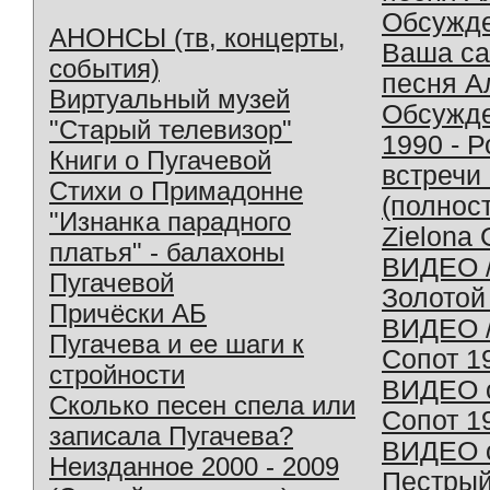
Обсужд
АНОНСЫ (тв, концерты,
Ваша с
события)
песня А
Виртуальный музей
Обсужд
"Старый телевизор"
1990 - 
Книги о Пугачевой
встречи
Стихи о Примадонне
(полнос
"Изнанка парадного
Zielona 
платья" - балахоны
ВИДЕО /
Пугачевой
Золотой
Причёски АБ
ВИДЕО /
Пугачева и ее шаги к
Сопот 1
стройности
ВИДЕО o
Сколько песен спела или
Сопот 1
записала Пугачева?
ВИДЕО o
Неизданное 2000 - 2009
Пестрый