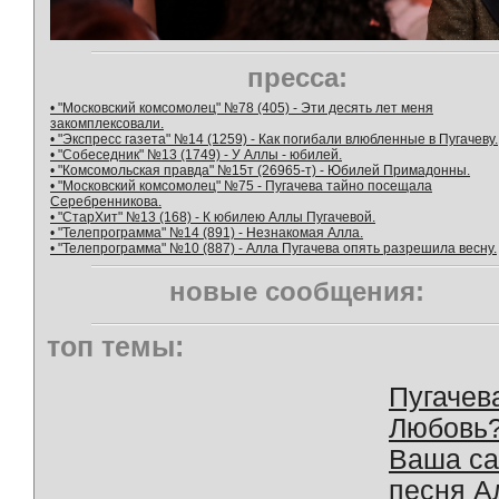
пресса:
• "Московский комсомолец" №78 (405) - Эти десять лет меня
закомплексовали.
• "Экспресс газета" №14 (1259) - Как погибали влюбленные в Пугачеву.
• "Собеседник" №13 (1749) - У Аллы - юбилей.
• "Комсомольская правда" №15т (26965-т) - Юбилей Примадонны.
• "Московский комсомолец" №75 - Пугачева тайно посещала
Серебренникова.
• "СтарХит" №13 (168) - К юбилею Аллы Пугачевой.
• "Телепрограмма" №14 (891) - Незнакомая Алла.
• "Телепрограмма" №10 (887) - Алла Пугачева опять разрешила весну.
новые сообщения:
топ темы:
Пугачев
Любовь
Ваша с
песня А