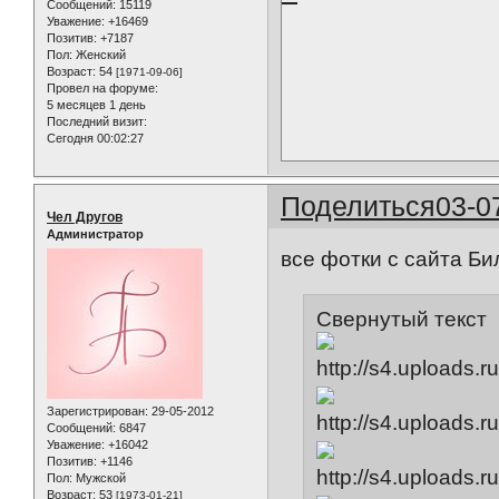
Сообщений:
15119
Уважение:
+16469
Позитив:
+7187
Пол:
Женский
Возраст:
54
[1971-09-06]
Провел на форуме:
5 месяцев 1 день
Последний визит:
Сегодня 00:02:27
Поделиться
03-0
Чел Другов
Администратор
все фотки с сайта Б
Свернутый текст
Зарегистрирован
: 29-05-2012
Сообщений:
6847
Уважение:
+16042
Позитив:
+1146
Пол:
Мужской
Возраст:
53
[1973-01-21]