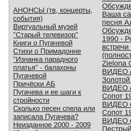
Обсужд
АНОНСЫ (тв, концерты,
Ваша с
события)
песня А
Виртуальный музей
Обсужд
"Старый телевизор"
1990 - 
Книги о Пугачевой
встречи
Стихи о Примадонне
(полнос
"Изнанка парадного
Zielona 
платья" - балахоны
ВИДЕО /
Пугачевой
Золотой
Причёски АБ
ВИДЕО /
Пугачева и ее шаги к
Сопот 1
стройности
ВИДЕО o
Сколько песен спела или
Сопот 1
записала Пугачева?
ВИДЕО o
Неизданное 2000 - 2009
Пестрый