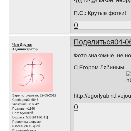
-))))пи-@! какой нео
П.С.: Крутые фотки!
0
Поделиться
04-0
Чел Другов
Администратор
Фото знакомые, не но
С Егором Лябиным
http://egorlyabin.livej
Зарегистрирован
: 29-05-2012
Сообщений:
6847
Уважение:
+16042
0
Позитив:
+1146
Пол:
Мужской
Возраст:
53
[1973-01-21]
Провел на форуме:
6 месяцев 15 дней
Последний визит: