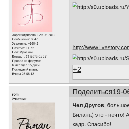
Зарегистрирован
: 29-05-2012
Сообщений:
6847
Уважение:
+16042
http://www.livestory.c
Позитив:
+1146
Пол:
Мужской
Возраст:
53
[1973-01-21]
Провел на форуме:
6 месяцев 15 дней
+2
Последний визит:
Вчера 23:08:12
Поделиться
19-0
rom
Участник
Чел Другов
, большо
Билана) это - нечто! 
кадр. Спасибо!