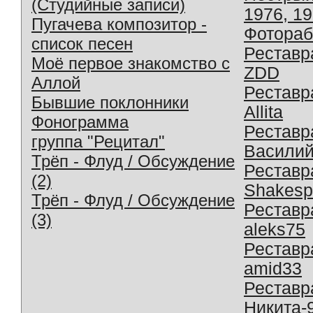
(Студийные записи)
1976, 1
Пугачева композитор -
Фотораб
список песен
Реставр
Моё первое знакомство с
ZDD
Аллой
Реставр
Бывшие поклонники
Allita
Фонограмма
Реставр
группа "Рецитал"
Василий
Трёп - Флуд / Обсуждение
Реставр
(2)
Shakesp
Трёп - Флуд / Обсуждение
Реставр
(3)
aleks75
Реставр
amid33
Реставр
Никита-