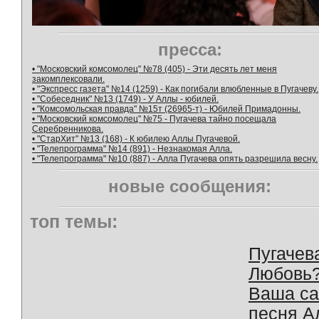
пресса:
• "Московский комсомолец" №78 (405) - Эти десять лет меня
закомплексовали.
• "Экспресс газета" №14 (1259) - Как погибали влюбленные в Пугачеву.
• "Собеседник" №13 (1749) - У Аллы - юбилей.
• "Комсомольская правда" №15т (26965-т) - Юбилей Примадонны.
• "Московский комсомолец" №75 - Пугачева тайно посещала
Серебренникова.
• "СтарХит" №13 (168) - К юбилею Аллы Пугачевой.
• "Телепрограмма" №14 (891) - Незнакомая Алла.
• "Телепрограмма" №10 (887) - Алла Пугачева опять разрешила весну.
новые сообщения:
топ темы:
Пугачев
Любовь
Ваша с
песня А