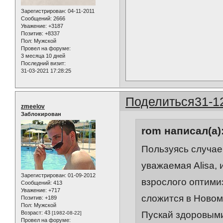
Зарегистрирован
: 04-11-2011
Сообщений:
2666
Уважение:
+3187
Позитив:
+8337
Пол:
Мужской
Провел на форуме:
3 месяца 10 дней
Последний визит:
31-03-2021 17:28:25
Поделиться
31-1
zmeelov
Заблокирован
rom написал(а)
Пользуясь случае
уважаемая Alisa,
Зарегистрирован
: 01-09-2012
взрослого оптимиз
Сообщений:
413
Уважение:
+717
сложится в Новом
Позитив:
+189
Пол:
Мужской
Пускай здоровыми
Возраст:
43
[1982-08-22]
Провел на форуме: