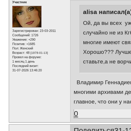
Участник
alisa написал(а
Ой, да вы всех у
Зарегистрирован
: 23-03-2011
случайно не из Кг
Сообщений:
1726
Уважение:
+290
многие имеют связ
Позитив:
+1685
Пол:
Женский
Хорошо??? Лучше
Возраст:
48
[1978-01-13]
Провел на форуме:
ставьте,а не ворчи
1 месяц 1 день
Последний визит:
31-07-2026 13:46:20
Владимир Геннадиев
многими архивами дел
главное, что они у нас
0
Поделиться
31-1