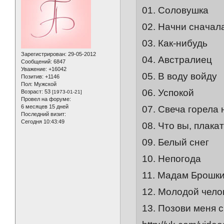
01. Соловушка
02. Начни сначал
03. Как-нибудь
Зарегистрирован
: 29-05-2012
04. Австралиец
Сообщений:
6847
Уважение:
+16042
05. В воду войду
Позитив:
+1146
Пол:
Мужской
06. Успокой
Возраст:
53
[1973-01-21]
Провел на форуме:
6 месяцев 15 дней
07. Свеча горела н
Последний визит:
Сегодня 10:43:49
08. Что вы, плака
09. Белый снег
10. Непогода
11. Мадам Брошки
12. Молодой чело
13. Позови меня с