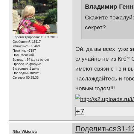
Владимир Генн
Скажите пожалуйст
секрет?
Зарегистрирован
: 15-03-2010
Сообщений:
15117
Уважение:
+16469
Ой, да вы всех уже
з
Позитив:
+7187
Пол:
Женский
случайно не из Кгб? 
Возраст:
54
[1971-09-06]
Провел на форуме:
имеют связи с Тв и в
5 месяцев 1 день
Последний визит:
наслаждайтесь и гово
Сегодня 00:25:33
новым годом!!!
+7
Поделиться
31-1
Nika-Viktoriya