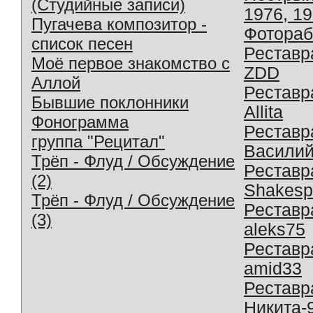
(Студийные записи)
1976, 1
Пугачева композитор -
Фотораб
список песен
Реставр
Моё первое знакомство с
ZDD
Аллой
Реставр
Бывшие поклонники
Allita
Фонограмма
Реставр
группа "Рецитал"
Василий
Трёп - Флуд / Обсуждение
Реставр
(2)
Shakesp
Трёп - Флуд / Обсуждение
Реставр
(3)
aleks75
Реставр
amid33
Реставр
Никита-