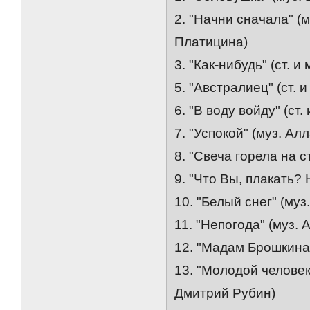
2. "Начни сначала" (
Платицина)
3. "Как-нибудь" (ст. 
5. "Австралиец" (ст. 
6. "В воду войду" (ст
7. "Успокой" (муз. Ал
8. "Свеча горела на с
9. "Что Вы, плакать? 
10. "Белый снег" (му
11. "Непогода" (муз.
12. "Мадам Брошкина"
13. "Молодой человек
Дмитрий Рубин)