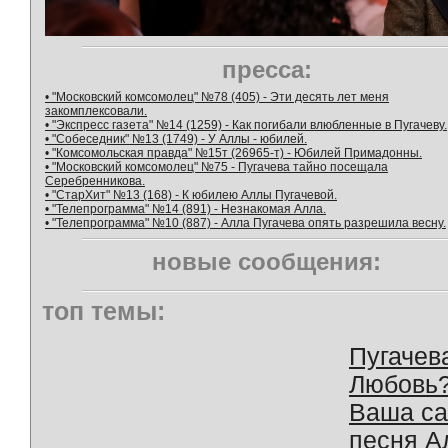
пресса:
• "Московский комсомолец" №78 (405) - Эти десять лет меня
закомплексовали.
• "Экспресс газета" №14 (1259) - Как погибали влюбленные в Пугачеву.
• "Собеседник" №13 (1749) - У Аллы - юбилей.
• "Комсомольская правда" №15т (26965-т) - Юбилей Примадонны.
• "Московский комсомолец" №75 - Пугачева тайно посещала
Серебренникова.
• "СтарХит" №13 (168) - К юбилею Аллы Пугачевой.
• "Телепрограмма" №14 (891) - Незнакомая Алла.
• "Телепрограмма" №10 (887) - Алла Пугачева опять разрешила весну.
новые сообщения:
топ темы:
Пугачев
Любовь
Ваша с
песня А