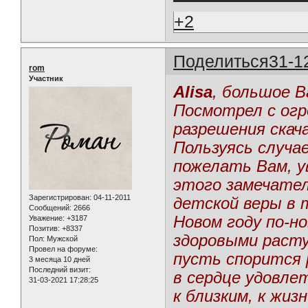
+2
Поделиться
31-1
rom
Участник
Alisa
, большое В
Посмотрел с ог
разрешения скач
Пользуясь случае
пожелать Вам, 
этого замечате
Зарегистрирован
: 04-11-2011
детской веры в 
Сообщений:
2666
Новом году по-н
Уважение:
+3187
Позитив:
+8337
здоровыми раст
Пол:
Мужской
Провел на форуме:
пусть спорится 
3 месяца 10 дней
Последний визит:
в сердце удовле
31-03-2021 17:28:25
к близким, к жиз