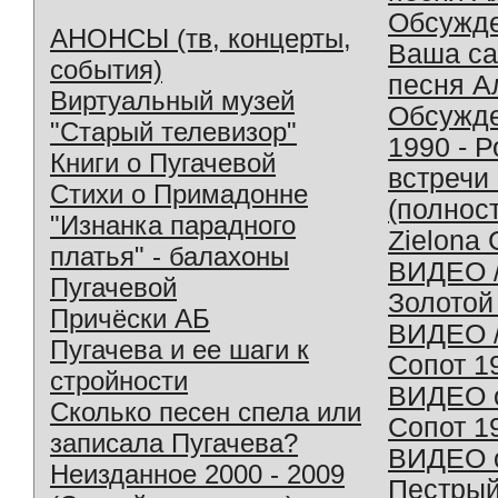
Обсужд
АНОНСЫ (тв, концерты,
Ваша с
события)
песня А
Виртуальный музей
Обсужд
"Старый телевизор"
1990 - 
Книги о Пугачевой
встречи
Стихи о Примадонне
(полнос
"Изнанка парадного
Zielona 
платья" - балахоны
ВИДЕО /
Пугачевой
Золотой
Причёски АБ
ВИДЕО /
Пугачева и ее шаги к
Сопот 1
стройности
ВИДЕО o
Сколько песен спела или
Сопот 1
записала Пугачева?
ВИДЕО o
Неизданное 2000 - 2009
Пестрый