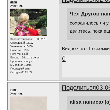
alisa
Участник
Чел Другов нап
сохранилось ли у 
делитесь, пока е
Зарегистрирован
: 15-03-2010
Сообщений:
15117
Уважение:
+16469
Видео чего Тв сьемк
Позитив:
+7187
Пол:
Женский
0
Возраст:
54
[1971-09-06]
Провел на форуме:
5 месяцев 1 день
Последний визит:
Сегодня 00:25:33
Поделиться
03-0
rom
Участник
alisa написал(а