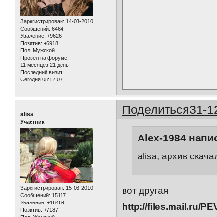
Зарегистрирован
: 14-03-2010
Сообщений:
6464
Уважение:
+9626
Позитив:
+6918
Пол:
Мужской
Провел на форуме:
11 месяцев 21 день
Последний визит:
Сегодня 08:12:07
Поделиться
31-1
alisa
Участник
Alex-1984 напис
alisa, архив скач
Зарегистрирован
: 15-03-2010
вот другая
Сообщений:
15117
Уважение:
+16469
http://files.mail.ru/P
Позитив:
+7187
Пол:
Женский