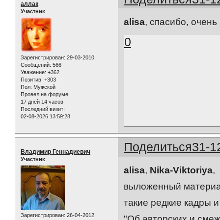
аллак
Участник
alisa
, спасибо, очень
0
Зарегистрирован
: 29-03-2010
Сообщений:
566
Уважение:
+362
Позитив:
+303
Пол:
Мужской
Провел на форуме:
17 дней 14 часов
Последний визит:
02-08-2026 13:59:28
Поделиться
31-1
Владимир Геннадиевич
Участник
alisa
,
Nika-Viktoriya
,
выложенный материал
такие редкие кадры и
Зарегистрирован
: 26-04-2012
"Об авторских и смеж