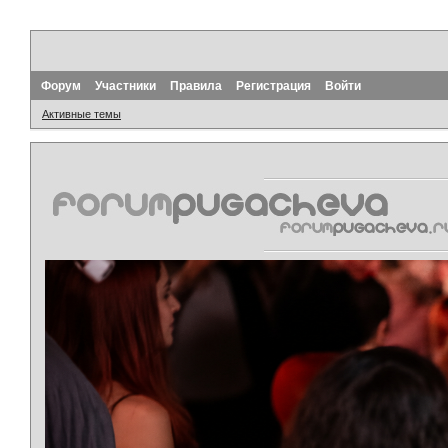
Форум
Участники
Правила
Регистрация
Войти
Активные темы