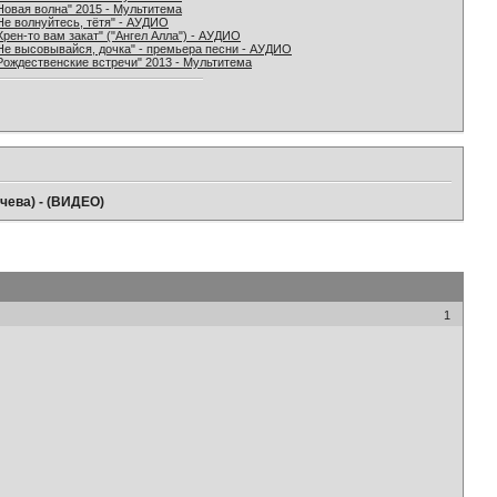
Новая волна" 2015 - Мультитема
Не волнуйтесь, тётя" - АУДИО
Хрен-то вам закат" ("Ангел Алла") - АУДИО
Не высовывайся, дочка" - премьера песни - АУДИО
Рождественские встречи" 2013 - Мультитема
ачева) - (ВИДЕО)
1