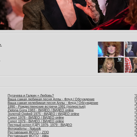
и.
.
Пугачева и Галкин = Любовь?
"
Ваша самая любимая песня Аллы - Флуд / Обсуждение
П
Ваша самая нелюбимая песня Аллы - Флуд / Обсуждение
"
1990 - Рождественские встречи 1991 (полностью)
"
Zielona Gora 1983 - ВИДЕО / ВИДЕО online
"
Золотой Орфей 1975 - ВИДЕО / ВИДЕО online
"
Сопот 1978 - ВИДЕО / ВИДЕО online
"
Сопот 1979 - ВИДЕО / ВИДЕО online
"
Пестрый котел (ГДР) 1976, 1979 - ВИДЕО
"
Фотоработы - Natusik
"
Реставрация ФОТО - ZDD
"
Реставрация ФОТО - Allita
"