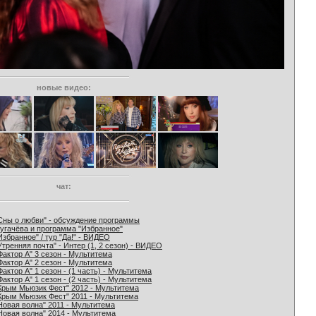
новые видео:
чат:
Сны о любви" - обсуждение программы
угачёва и программа "Избранное"
Избранное" / тур "Да!" - ВИДЕО
Утренняя почта" - Интер (1, 2 сезон) - ВИДЕО
Фактор А" 3 сезон - Мультитема
Фактор А" 2 сезон - Мультитема
Фактор А" 1 сезон - (1 часть) - Мультитема
Фактор А" 1 сезон - (2 часть) - Мультитема
Крым Мьюзик Фест" 2012 - Мультитема
Крым Мьюзик Фест" 2011 - Мультитема
Новая волна" 2011 - Мультитема
Новая волна" 2014 - Мультитема