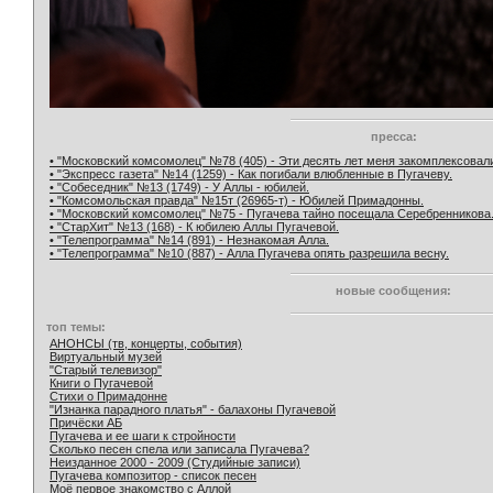
пресса:
• "Московский комсомолец" №78 (405) - Эти десять лет меня закомплексовал
• "Экспресс газета" №14 (1259) - Как погибали влюбленные в Пугачеву.
• "Собеседник" №13 (1749) - У Аллы - юбилей.
• "Комсомольская правда" №15т (26965-т) - Юбилей Примадонны.
• "Московский комсомолец" №75 - Пугачева тайно посещала Серебренникова
• "СтарХит" №13 (168) - К юбилею Аллы Пугачевой.
• "Телепрограмма" №14 (891) - Незнакомая Алла.
• "Телепрограмма" №10 (887) - Алла Пугачева опять разрешила весну.
новые сообщения:
топ темы:
АНОНСЫ (тв, концерты, события)
Виртуальный музей
"Старый телевизор"
Книги о Пугачевой
Стихи о Примадонне
"Изнанка парадного платья" - балахоны Пугачевой
Причёски АБ
Пугачева и ее шаги к стройности
Сколько песен спела или записала Пугачева?
Неизданное 2000 - 2009 (Студийные записи)
Пугачева композитор - список песен
Моё первое знакомство с Аллой