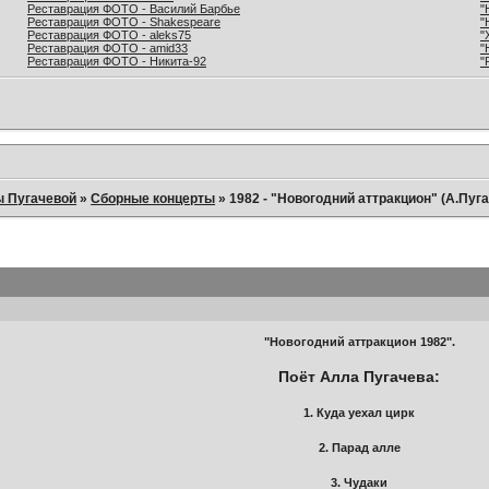
Реставрация ФОТО - Василий Барбье
"
Реставрация ФОТО - Shakespeare
"
Реставрация ФОТО - aleks75
"
Реставрация ФОТО - amid33
"
Реставрация ФОТО - Никита-92
"
ы Пугачевой
»
Сборные концерты
»
1982 - "Новогодний аттракцион" (А.Пуг
"Новогодний аттракцион 1982".
Поёт Алла Пугачева:
1. Куда уехал цирк
2. Парад алле
3. Чудаки