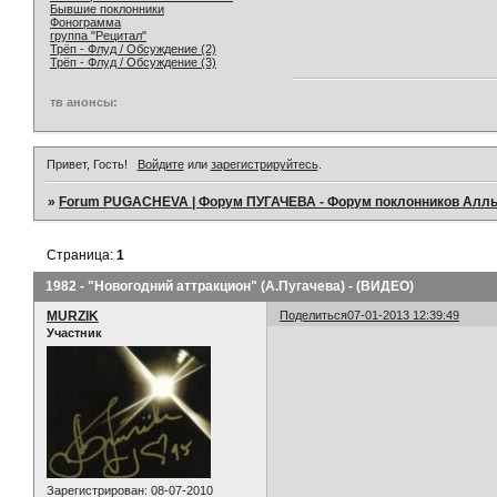
Бывшие поклонники
Фонограмма
группа "Рецитал"
Трёп - Флуд / Обсуждение (2)
Трёп - Флуд / Обсуждение (3)
тв анонсы:
Привет, Гость!
Войдите
или
зарегистрируйтесь
.
»
Forum PUGACHEVA | Форум ПУГАЧЕВА - Форум поклонников Алл
Страница:
1
1982 - "Новогодний аттракцион" (А.Пугачева) - (ВИДЕО)
MURZIK
Поделиться
07-01-2013 12:39:49
Участник
Зарегистрирован
: 08-07-2010