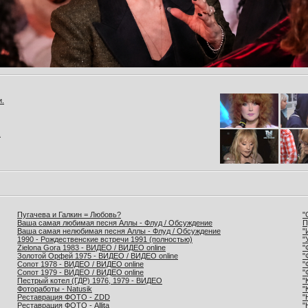
и.
.
Пугачева и Галкин = Любовь?
"
Ваша самая любимая песня Аллы - Флуд / Обсуждение
П
Ваша самая нелюбимая песня Аллы - Флуд / Обсуждение
"
1990 - Рождественские встречи 1991 (полностью)
"
Zielona Gora 1983 - ВИДЕО / ВИДЕО online
"
Золотой Орфей 1975 - ВИДЕО / ВИДЕО online
"
Сопот 1978 - ВИДЕО / ВИДЕО online
"
Сопот 1979 - ВИДЕО / ВИДЕО online
"
Пестрый котел (ГДР) 1976, 1979 - ВИДЕО
"
Фотоработы - Natusik
"
Реставрация ФОТО - ZDD
"
Реставрация ФОТО - Allita
"