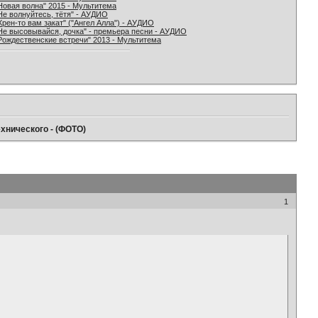
Новая волна" 2015 - Мультитема
Не волнуйтесь, тётя" - АУДИО
Хрен-то вам закат" ("Ангел Алла") - АУДИО
Не высовывайся, дочка" - премьера песни - АУДИО
Рождественские встречи" 2013 - Мультитема
хнического - (ФОТО)
1