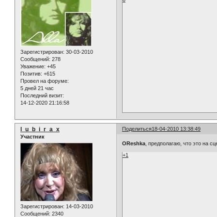
Зарегистрирован
: 30-03-2010
Сообщений:
278
Уважение:
+45
Позитив:
+615
Провел на форуме:
5 дней 21 час
Последний визит:
14-12-2020 21:16:58
l_u_b_i_r_a_x
Поделиться
18-04-2010 13:38:49
Участник
OReshka
, предполагаю, что это на 
+1
Зарегистрирован
: 14-03-2010
Сообщений:
2340