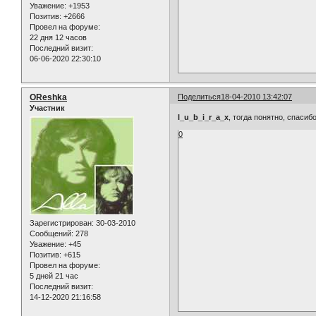
Уважение:
+1953
Позитив:
+2666
Провел на форуме:
22 дня 12 часов
Последний визит:
06-06-2020 22:30:10
OReshka
Поделиться
18-04-2010 13:42:07
Участник
l_u_b_i_r_a_x
, тогда понятно, спасиб
0
Зарегистрирован
: 30-03-2010
Сообщений:
278
Уважение:
+45
Позитив:
+615
Провел на форуме:
5 дней 21 час
Последний визит:
14-12-2020 21:16:58