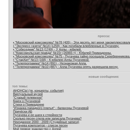
пресса:
• "Московский комсомолец" №78 (405) - Эти десять лет меня закомплексовал
• "Экспресс газета" №14 (1259) - Как погибали влюбленные в Пугачеву.
• "Собеседник" №13 (1749) - У Аллы - юбилей.
• "Комсомольская правда" №15т (26965-т) - Юбилей Примадонны.
• "Московский комсомолец" №75 - Пугачева тайно посещала Серебренникова
• "СтарХит" №13 (168) - К юбилею Аллы Пугачевой.
• "Телепрограмма" №14 (891) - Незнакомая Алла.
• "Телепрограмма" №10 (887) - Алла Пугачева опять разрешила весну.
новые сообщения:
топ темы:
АНОНСЫ (тв, концерты, события)
Виртуальный музей
"Старый телевизор"
Книги о Пугачевой
Стихи о Примадонне
"Изнанка парадного платья" - балахоны Пугачевой
Причёски АБ
Пугачева и ее шаги к стройности
Сколько песен спела или записала Пугачева?
Неизданное 2000 - 2009 (Студийные записи)
Пугачева композитор - список песен
Моё первое знакомство с Аллой