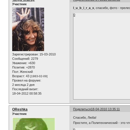
Участник
l_u_b_i_r_a_x
, спасибо, фото - преле
0
Зарегистрирован
: 15-03-2010
Сообщений:
2279
Уважение:
+630
Позитив:
+2870
Пол:
Женский
Возраст:
43
[1983-02-09]
Провел на форуме:
2 месяца 2 дня
Последний визит:
18-04-2012 00:58:35
OReshka
Поделиться
18-04-2010 13:35:11
Участник
Спасибо, Люба!
Простите, а Политехнический - это ч
0