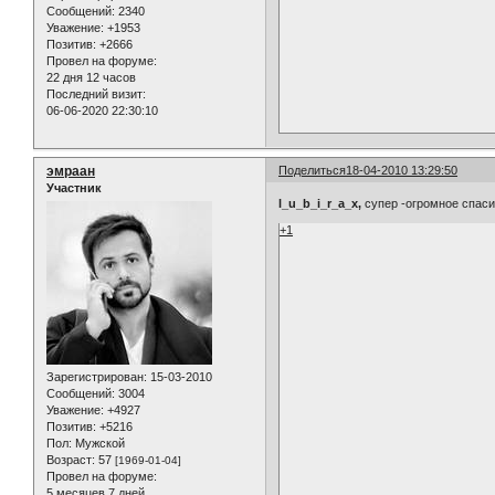
Сообщений:
2340
Уважение:
+1953
Позитив:
+2666
Провел на форуме:
22 дня 12 часов
Последний визит:
06-06-2020 22:30:10
эмраан
Поделиться
18-04-2010 13:29:50
Участник
l_u_b_i_r_a_x,
супер -огромное спаси
+1
Зарегистрирован
: 15-03-2010
Сообщений:
3004
Уважение:
+4927
Позитив:
+5216
Пол:
Мужской
Возраст:
57
[1969-01-04]
Провел на форуме:
5 месяцев 7 дней