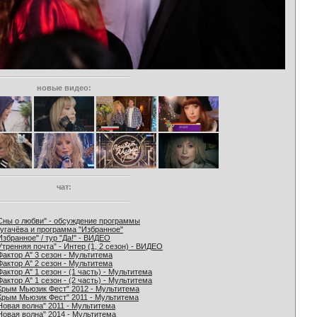
новые видео:
чат:
Сны о любви" - обсуждение программы
угачёва и программа "Избранное"
Избранное" / тур "Да!" - ВИДЕО
Утренняя почта" - Интер (1, 2 сезон) - ВИДЕО
Фактор А" 3 сезон - Мультитема
Фактор А" 2 сезон - Мультитема
Фактор А" 1 сезон - (1 часть) - Мультитема
Фактор А" 1 сезон - (2 часть) - Мультитема
Крым Мьюзик Фест" 2012 - Мультитема
Крым Мьюзик Фест" 2011 - Мультитема
Новая волна" 2011 - Мультитема
Новая волна" 2014 - Мультитема