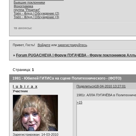
Бывшие поклонники
Фонограмма
группа "Рецитал"
Трёп - Флуд / Обсуждение (2)
Трёп - Флуд / Обсуждение (3)
тв анонсы:
Привет, Гость!
Войдите
или
зарегистрируйтесь
.
»
Forum PUGACHEVA | Форум ПУГАЧЕВА - Форум поклонников Алл
Страница:
1
1981 - Юбилей ГИТИСа на сцене Политехнического - (ФОТО)
l_u_b_i_r_a_x
Поделиться
18-04-2010 13:27:01
Участник
1981г. АЛЛА ПУГАЧЁВА в Политехниче
+15
Зарегистрирован
: 14-03-2010