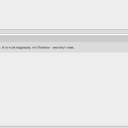
о. А то я уж подумала, что Политех - институт тоже.