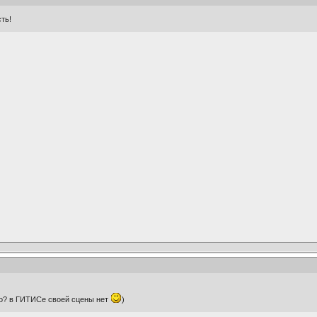
сть!
то? в ГИТИСе своей сцены нет
)