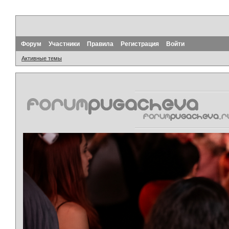
Форум
Участники
Правила
Регистрация
Войти
Активные темы