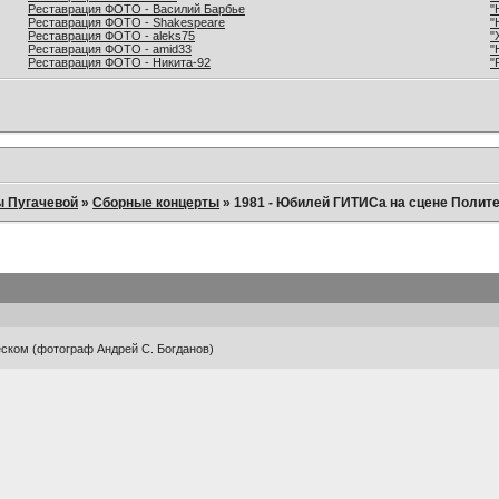
Реставрация ФОТО - Василий Барбье
"
Реставрация ФОТО - Shakespeare
"
Реставрация ФОТО - aleks75
"
Реставрация ФОТО - amid33
"
Реставрация ФОТО - Никита-92
"
ы Пугачевой
»
Сборные концерты
»
1981 - Юбилей ГИТИСа на сцене Полите
ском (фотограф Андрей С. Богданов)