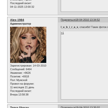
Последний визит:
04-11-2025 13:00:32
Alex-1984
Поделиться
18-04-2010 13:34:52
Администратор
l_u_b_i_r_a_x
, спасибо! Таких фоток 
+1
Зарегистрирован
: 14-03-2010
Сообщений:
6464
Уважение:
+9626
Позитив:
+6918
Пол:
Мужской
Провел на форуме:
11 месяцев 21 день
Последний визит:
Вчера 13:58:38
Tanya Sharay
Поделиться
18-04-2010 13:35:02