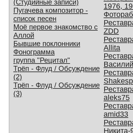
(Студийные записи)
1976, 1
Пугачева композитор -
Фотораб
список песен
Реставр
Моё первое знакомство с
ZDD
Аллой
Реставр
Бывшие поклонники
Allita
Фонограмма
Реставр
группа "Рецитал"
Василий
Трёп - Флуд / Обсуждение
Реставр
(2)
Shakesp
Трёп - Флуд / Обсуждение
Реставр
(3)
aleks75
Реставр
amid33
Реставр
Никита-