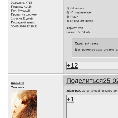
Уважение:
+718
Позитив:
+1426
1) «Монолог»
Пол:
Мужской
2) «Птица певчая»
Провел на форуме:
3) «Чао»
1 месяц 11 дней
4) «В родном краю»
Последний визит:
30-07-2026 22:20:21
Формат: vob
Размер: 567.4 мб
Скрытый текст:
Для просмотра скрытого текста
+12
Поделиться
25-0
man-100
Участник
adam-pak
, ух ты , клево!!! и качеств
+1