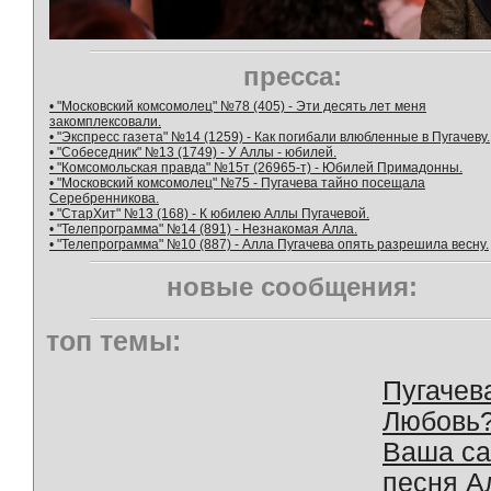
пресса:
• "Московский комсомолец" №78 (405) - Эти десять лет меня
закомплексовали.
• "Экспресс газета" №14 (1259) - Как погибали влюбленные в Пугачеву.
• "Собеседник" №13 (1749) - У Аллы - юбилей.
• "Комсомольская правда" №15т (26965-т) - Юбилей Примадонны.
• "Московский комсомолец" №75 - Пугачева тайно посещала
Серебренникова.
• "СтарХит" №13 (168) - К юбилею Аллы Пугачевой.
• "Телепрограмма" №14 (891) - Незнакомая Алла.
• "Телепрограмма" №10 (887) - Алла Пугачева опять разрешила весну.
новые сообщения:
топ темы:
Пугачев
Любовь
Ваша с
песня А