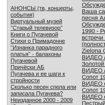
Обсужд
АНОНСЫ (тв, концерты,
Ваша с
события)
песня А
Виртуальный музей
Обсужд
"Старый телевизор"
1990 - 
Книги о Пугачевой
встречи
Стихи о Примадонне
(полнос
"Изнанка парадного
Zielona 
платья" - балахоны
ВИДЕО /
Пугачевой
Золотой
Причёски АБ
ВИДЕО /
Пугачева и ее шаги к
Сопот 1
стройности
ВИДЕО o
Сколько песен спела или
Сопот 1
записала Пугачева?
ВИДЕО o
Неизданное 2000 - 2009
Пестрый