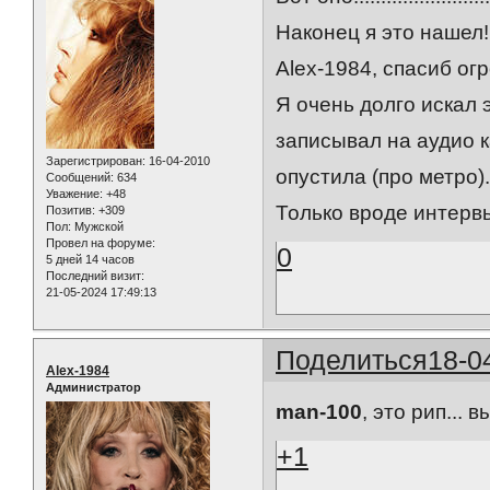
Наконец я это нашел!!
Alex-1984, спасиб огр
Я очень долго искал э
записывал на аудио к
Зарегистрирован
: 16-04-2010
опустила (про метро)
Сообщений:
634
Уважение:
+48
Только вроде интервь
Позитив:
+309
Пол:
Мужской
Провел на форуме:
0
5 дней 14 часов
Последний визит:
21-05-2024 17:49:13
Поделиться
18-0
Alex-1984
Администратор
man-100
, это рип... 
+1