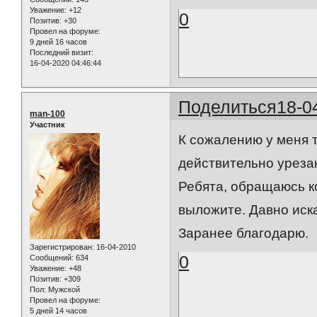
Уважение:
+12
0
Позитив:
+30
Провел на форуме:
9 дней 16 часов
Последний визит:
16-04-2020 04:46:44
Поделиться
18-0
man-100
Участник
К сожалению у меня т
действительно урезан
Ребята, обращаюсь к
выложите. Давно иска
Заранее благодарю.
Зарегистрирован
: 16-04-2010
0
Сообщений:
634
Уважение:
+48
Позитив:
+309
Пол:
Мужской
Провел на форуме:
5 дней 14 часов