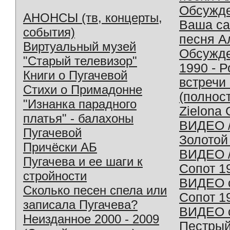
Обсужд
АНОНСЫ (тв, концерты,
Ваша с
события)
песня А
Виртуальный музей
Обсужд
"Старый телевизор"
1990 - 
Книги о Пугачевой
встречи
Стихи о Примадонне
(полнос
"Изнанка парадного
Zielona 
платья" - балахоны
ВИДЕО /
Пугачевой
Золотой
Причёски АБ
ВИДЕО /
Пугачева и ее шаги к
Сопот 1
стройности
ВИДЕО o
Сколько песен спела или
Сопот 1
записала Пугачева?
ВИДЕО o
Неизданное 2000 - 2009
Пестрый