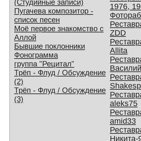
(Студийные записи)
1976, 1
Пугачева композитор -
Фотораб
список песен
Реставр
Моё первое знакомство с
ZDD
Аллой
Реставр
Бывшие поклонники
Allita
Фонограмма
Реставр
группа "Рецитал"
Василий
Трёп - Флуд / Обсуждение
Реставр
(2)
Shakesp
Трёп - Флуд / Обсуждение
Реставр
(3)
aleks75
Реставр
amid33
Реставр
Никита-