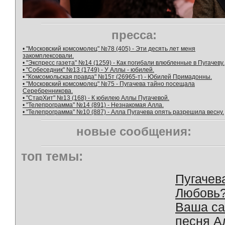
пресса:
• "Московский комсомолец" №78 (405) - Эти десять лет меня
закомплексовали.
• "Экспресс газета" №14 (1259) - Как погибали влюбленные в Пугачеву.
• "Собеседник" №13 (1749) - У Аллы - юбилей.
• "Комсомольская правда" №15т (26965-т) - Юбилей Примадонны.
• "Московский комсомолец" №75 - Пугачева тайно посещала
Серебренникова.
• "СтарХит" №13 (168) - К юбилею Аллы Пугачевой.
• "Телепрограмма" №14 (891) - Незнакомая Алла.
• "Телепрограмма" №10 (887) - Алла Пугачева опять разрешила весну.
новые сообщения:
топ темы:
Пугачев
Любовь
Ваша с
песня А