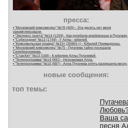
пресса:
• "Московский комсомолец" №78 (405) - Эти десять лет меня
закомплексовали.
• "Экспресс газета" №14 (1259) - Как погибали влюбленные в Пугачеву.
• "Собеседник" №13 (1749) - У Аллы - юбилей.
• "Комсомольская правда" №15т (26965-т) - Юбилей Примадонны.
• "Московский комсомолец" №75 - Пугачева тайно посещала
Серебренникова.
• "СтарХит" №13 (168) - К юбилею Аллы Пугачевой.
• "Телепрограмма" №14 (891) - Незнакомая Алла.
• "Телепрограмма" №10 (887) - Алла Пугачева опять разрешила весну.
новые сообщения:
топ темы:
Пугачев
Любовь
Ваша с
песня А