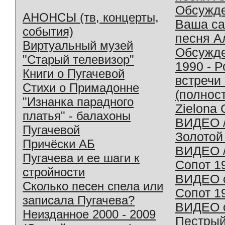
Обсужд
АНОНСЫ (тв, концерты,
Ваша с
события)
песня А
Виртуальный музей
Обсужд
"Старый телевизор"
1990 - 
Книги о Пугачевой
встречи
Стихи о Примадонне
(полнос
"Изнанка парадного
Zielona 
платья" - балахоны
ВИДЕО /
Пугачевой
Золотой
Причёски АБ
ВИДЕО /
Пугачева и ее шаги к
Сопот 1
стройности
ВИДЕО o
Сколько песен спела или
Сопот 1
записала Пугачева?
ВИДЕО o
Неизданное 2000 - 2009
Пестрый