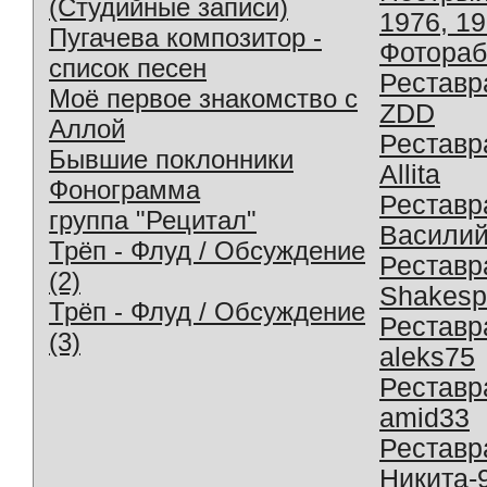
(Студийные записи)
1976, 1
Пугачева композитор -
Фотораб
список песен
Реставр
Моё первое знакомство с
ZDD
Аллой
Реставр
Бывшие поклонники
Allita
Фонограмма
Реставр
группа "Рецитал"
Василий
Трёп - Флуд / Обсуждение
Реставр
(2)
Shakesp
Трёп - Флуд / Обсуждение
Реставр
(3)
aleks75
Реставр
amid33
Реставр
Никита-