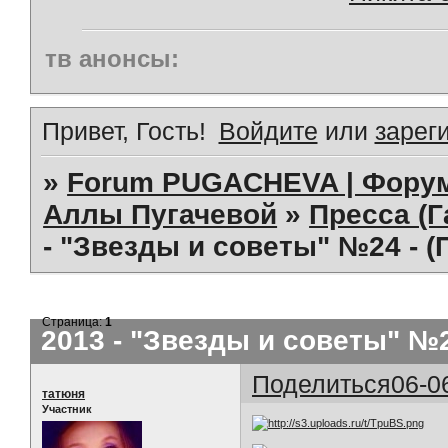
тв анонсы:
Привет, Гость!
Войдите
или
зарег
»
Forum PUGACHEVA | Форум
Аллы Пугачевой
»
Пресса (Г
- "Звезды и советы" №24 - 
Страница:
1
2013 - "Звезды и советы" №
Поделиться
06-0
татюня
Участник