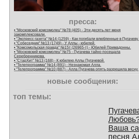
пресса:
• "Московский комсомолец" №78 (405) - Эти десять лет меня
закомплексовали.
• "Экспресс газета" №14 (1259) - Как погибали влюбленные в Пугачеву.
• "Собеседник" №13 (1749) - У Аллы - юбилей.
• "Комсомольская правда" №15т (26965-т) - Юбилей Примадонны.
• "Московский комсомолец" №75 - Пугачева тайно посещала
Серебренникова.
• "СтарХит" №13 (168) - К юбилею Аллы Пугачевой.
• "Телепрограмма" №14 (891) - Незнакомая Алла.
• "Телепрограмма" №10 (887) - Алла Пугачева опять разрешила весну.
новые сообщения:
топ темы:
Пугачев
Любовь
Ваша с
песня А