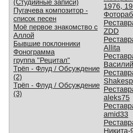
(Студийные записи)
1976, 1
Пугачева композитор -
Фотораб
список песен
Реставр
Моё первое знакомство с
ZDD
Аллой
Реставр
Бывшие поклонники
Allita
Фонограмма
Реставр
группа "Рецитал"
Василий
Трёп - Флуд / Обсуждение
Реставр
(2)
Shakesp
Трёп - Флуд / Обсуждение
Реставр
(3)
aleks75
Реставр
amid33
Реставр
Никита-