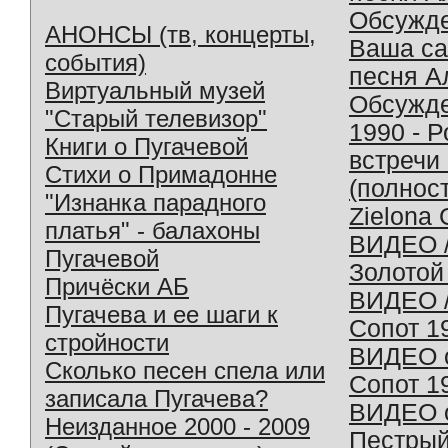
Обсужд
АНОНСЫ (тв, концерты,
Ваша с
события)
песня А
Виртуальный музей
Обсужд
"Старый телевизор"
1990 - 
Книги о Пугачевой
встречи
Стихи о Примадонне
(полнос
"Изнанка парадного
Zielona 
платья" - балахоны
ВИДЕО /
Пугачевой
Золотой
Причёски АБ
ВИДЕО /
Пугачева и ее шаги к
Сопот 1
стройности
ВИДЕО o
Сколько песен спела или
Сопот 1
записала Пугачева?
ВИДЕО o
Неизданное 2000 - 2009
Пестрый